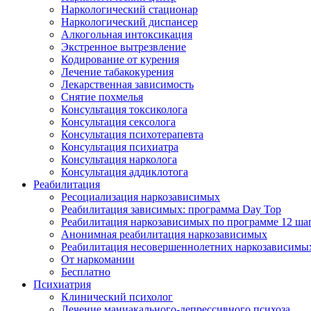
Наркологический стационар
Наркологический диспансер
Алкогольная интоксикация
Экстренное вытрезвление
Кодирование от курения
Лечение табакокурения
Лекарственная зависимость
Снятие похмелья
Консультация токсиколога
Консультация сексолога
Консультация психотерапевта
Консультация психиатра
Консультация нарколога
Консультация аддиклотога
Реабилитация
Ресоциализация наркозависимых
Реабилитация зависимых: программа Day Top
Реабилитация наркозависимых по программе 12 ша
Анонимная реабилитация наркозависимых
Реабилитация несовершеннолетних наркозависимы
От наркомании
Бесплатно
Психиатрия
Клинический психолог
Лечение маниакального-депрессивного психоза