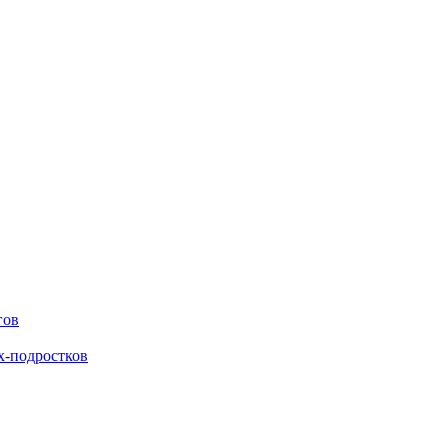
гов
х-подростков