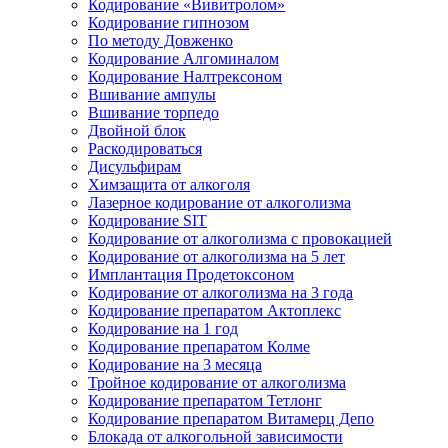
Кодирование «Вивитролом»
Кодирование гипнозом
По методу Довженко
Кодирование Алгоминалом
Кодирование Налтрексоном
Вшивание ампулы
Вшивание торпедо
Двойной блок
Раскодироваться
Дисульфирам
Химзащита от алкоголя
Лазерное кодирование от алкоголизма
Кодирование SIT
Кодирование от алкоголизма с провокацией
Кодирование от алкоголизма на 5 лет
Имплантация Продетоксоном
Кодирование от алкоголизма на 3 года
Кодирование препаратом Актоплекс
Кодирование на 1 год
Кодирование препаратом Колме
Кодирование на 3 месяца
Тройное кодирование от алкоголизма
Кодирование препаратом Тетлонг
Кодирование препаратом Витамерц Депо
Блокада от алкогольной зависимости