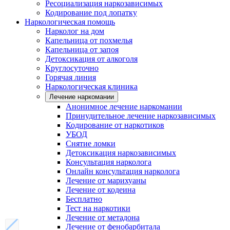
Ресоциализация наркозависимых
Кодирование под лопатку
Наркологическая помощь
Нарколог на дом
Капельница от похмелья
Капельница от запоя
Детоксикация от алкоголя
Круглосуточно
Горячая линия
Наркологическая клиника
Лечение наркомании
Анонимное лечение наркомании
Принудительное лечение наркозависимых
Кодирование от наркотиков
УБОД
Снятие ломки
Детоксикация наркозависимых
Консультация нарколога
Онлайн консультация нарколога
Лечение от марихуаны
Лечение от кодеина
Бесплатно
Тест на наркотики
Лечение от метадона
Лечение от фенобарбитала