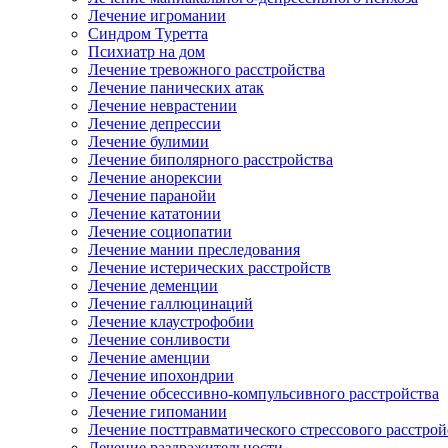
Лечение игромании
Синдром Туретта
Психиатр на дом
Лечение тревожного расстройства
Лечение панических атак
Лечение неврастении
Лечение депрессии
Лечение булимии
Лечение биполярного расстройства
Лечение анорексии
Лечение паранойи
Лечение кататонии
Лечение социопатии
Лечение мании преследования
Лечение истерических расстройств
Лечение деменции
Лечение галлюцинаций
Лечение клаустрофобии
Лечение сонливости
Лечение аменции
Лечение ипохондрии
Лечение обсессивно-компульсивного расстройства
Лечение гипомании
Лечение посттравматического стрессового расстрой
Лечение раздражительности