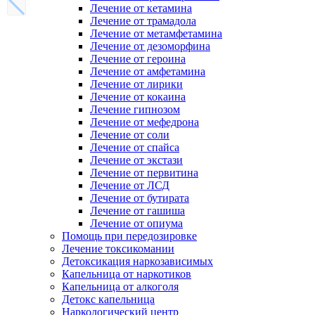
Лечение от кетамина
Лечение от трамадола
Лечение от метамфетамина
Лечение от дезоморфина
Лечение от героина
Лечение от амфетамина
Лечение от лирики
Лечение от кокаина
Лечение гипнозом
Лечение от мефедрона
Лечение от соли
Лечение от спайса
Лечение от экстази
Лечение от первитина
Лечение от ЛСД
Лечение от бутирата
Лечение от гашиша
Лечение от опиума
Помощь при передозировке
Лечение токсикомании
Детоксикация наркозависимых
Капельница от наркотиков
Капельница от алкоголя
Детокс капельница
Наркологический центр