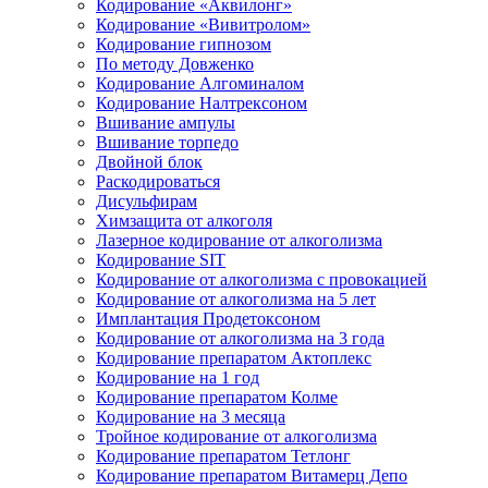
Кодирование «Аквилонг»
Кодирование «Вивитролом»
Кодирование гипнозом
По методу Довженко
Кодирование Алгоминалом
Кодирование Налтрексоном
Вшивание ампулы
Вшивание торпедо
Двойной блок
Раскодироваться
Дисульфирам
Химзащита от алкоголя
Лазерное кодирование от алкоголизма
Кодирование SIT
Кодирование от алкоголизма с провокацией
Кодирование от алкоголизма на 5 лет
Имплантация Продетоксоном
Кодирование от алкоголизма на 3 года
Кодирование препаратом Актоплекс
Кодирование на 1 год
Кодирование препаратом Колме
Кодирование на 3 месяца
Тройное кодирование от алкоголизма
Кодирование препаратом Тетлонг
Кодирование препаратом Витамерц Депо