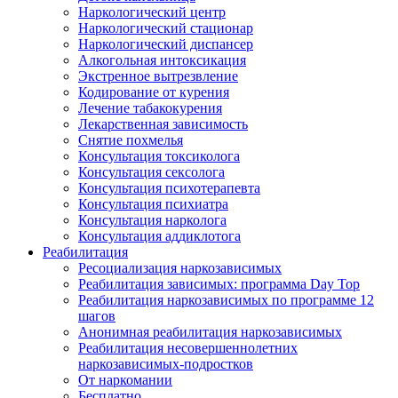
Наркологический центр
Наркологический стационар
Наркологический диспансер
Алкогольная интоксикация
Экстренное вытрезвление
Кодирование от курения
Лечение табакокурения
Лекарственная зависимость
Снятие похмелья
Консультация токсиколога
Консультация сексолога
Консультация психотерапевта
Консультация психиатра
Консультация нарколога
Консультация аддиклотога
Реабилитация
Ресоциализация наркозависимых
Реабилитация зависимых: программа Day Top
Реабилитация наркозависимых по программе 12
шагов
Анонимная реабилитация наркозависимых
Реабилитация несовершеннолетних
наркозависимых-подростков
От наркомании
Бесплатно