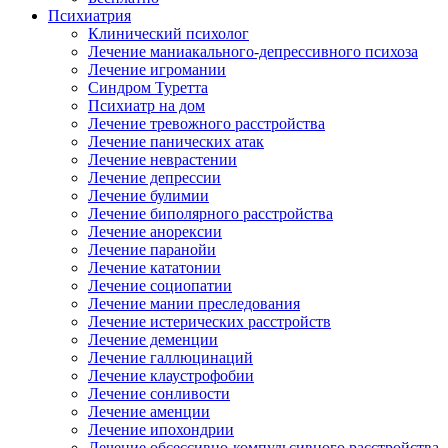
Психиатрия
Клинический психолог
Лечение маниакального-депрессивного психоза
Лечение игромании
Синдром Туретта
Психиатр на дом
Лечение тревожного расстройства
Лечение панических атак
Лечение неврастении
Лечение депрессии
Лечение булимии
Лечение биполярного расстройства
Лечение анорексии
Лечение паранойи
Лечение кататонии
Лечение социопатии
Лечение мании преследования
Лечение истерических расстройств
Лечение деменции
Лечение галлюцинаций
Лечение клаустрофобии
Лечение сонливости
Лечение аменции
Лечение ипохондрии
Лечение обсессивно-компульсивного расстройства