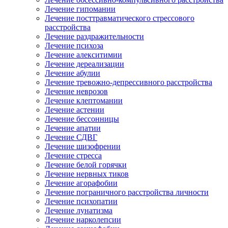
Лечение гипомании
Лечение посттравматического стрессового
расстройства
Лечение раздражительности
Лечение психоза
Лечение алекситимии
Лечение дереализации
Лечение абулии
Лечение тревожно-депрессивного расстройства
Лечение неврозов
Лечение клептомании
Лечение астении
Лечение бессонницы
Лечение апатии
Лечение СДВГ
Лечение шизофрении
Лечение стресса
Лечение белой горячки
Лечение нервных тиков
Лечение агорафобии
Лечение пограничного расстройства личности
Лечение психопатии
Лечение лунатизма
Лечение нарколепсии