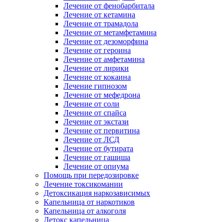
Лечение от фенобарбитала
Лечение от кетамина
Лечение от трамадола
Лечение от метамфетамина
Лечение от дезоморфина
Лечение от героина
Лечение от амфетамина
Лечение от лирики
Лечение от кокаина
Лечение гипнозом
Лечение от мефедрона
Лечение от соли
Лечение от спайса
Лечение от экстази
Лечение от первитина
Лечение от ЛСД
Лечение от бутирата
Лечение от гашиша
Лечение от опиума
Помощь при передозировке
Лечение токсикомании
Детоксикация наркозависимых
Капельница от наркотиков
Капельница от алкоголя
Детокс капельница