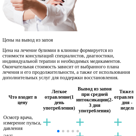
Цены
на вывод из запоя
Цена на лечение булимии в клинике формируется из
стоимости консультаций специалистов, диагностики,
индивидуальной терапии и необходимых медикаментов.
Окончательная стоимость зависит от выбранного плана
лечения и его продолжительности, а также от использования
дополнительных услуг для поддержки восстановления.
Вывод из запоя
Легкое
Тяжело
при средней
Что входит в
отравление
(1
отравлен
интоксикации
(2-
цену
день
дня - 2
3 дня
употребления)
недели
употребления)
Осмотр врача,
измерение пульса,
давления