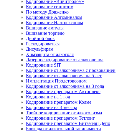
Кодирование «Вивитролом»
Кодирование гипнозом
По методу Довженко
Кодирование Алгоминалом
Кодирование Налтрексоном
Вшивание ампулы
Вшивание торпедо
Двойной блок
Раскодироваться
Дисульфирам
Химзащита от алкоголя
Лазерное кодирование от алкоголизма
Кодирование SIT
Кодирование от алкоголизма с провокацией
Кодирование от алкоголизма на 5 лет
Имплантация Продетоксоном
Кодирование от алкоголизма на 3 года
Кодирование препаратом Актоплекс
Кодирование на 1 год
Кодирование препаратом Колме
Кодирование на 3 месяца
Тройное кодирование от алкоголизма
Кодирование препаратом Тетлонг
Кодирование препаратом Витамерц Депо
Блокада от алкогольной зависимости