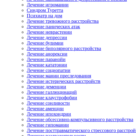
Лечение игромании
Синдром Туретта
Психиатр на дом
Лечение тревожного расстройства
Лечение панических атак
Лечение неврастении
Лечение депрессии
Лечение булимии
Лечение биполярного расстройства
Лечение анорексии
Лечение паранойи
Лечение кататонии
Лечение социопатии
Лечение мании преследования
Лечение истерических расстройств
Лечение деменции
Лечение галлюцинаций
Лечение клаустрофобии
Лечение сонливости
Лечение аменции
Лечение ипохондрии
Лечение обсессивно-компульсивного расстройства
Лечение гипомании
Лечение посттравматического стрессового расстрой
Лечение раздражительности