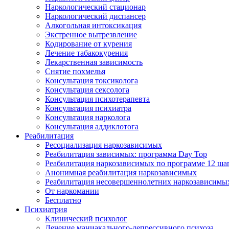
Наркологический стационар
Наркологический диспансер
Алкогольная интоксикация
Экстренное вытрезвление
Кодирование от курения
Лечение табакокурения
Лекарственная зависимость
Снятие похмелья
Консультация токсиколога
Консультация сексолога
Консультация психотерапевта
Консультация психиатра
Консультация нарколога
Консультация аддиклотога
Реабилитация
Ресоциализация наркозависимых
Реабилитация зависимых: программа Day Top
Реабилитация наркозависимых по программе 12 ша
Анонимная реабилитация наркозависимых
Реабилитация несовершеннолетних наркозависимы
От наркомании
Бесплатно
Психиатрия
Клинический психолог
Лечение маниакального-депрессивного психоза