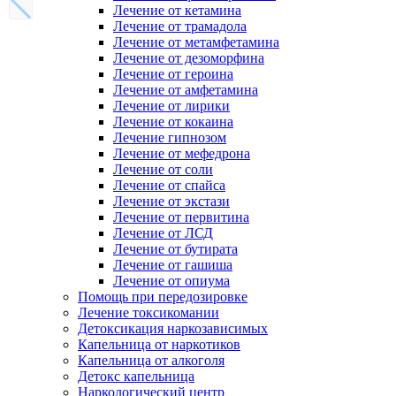
Лечение от кетамина
Лечение от трамадола
Лечение от метамфетамина
Лечение от дезоморфина
Лечение от героина
Лечение от амфетамина
Лечение от лирики
Лечение от кокаина
Лечение гипнозом
Лечение от мефедрона
Лечение от соли
Лечение от спайса
Лечение от экстази
Лечение от первитина
Лечение от ЛСД
Лечение от бутирата
Лечение от гашиша
Лечение от опиума
Помощь при передозировке
Лечение токсикомании
Детоксикация наркозависимых
Капельница от наркотиков
Капельница от алкоголя
Детокс капельница
Наркологический центр