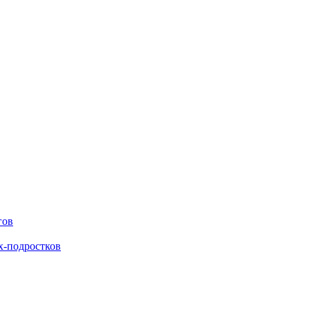
гов
х-подростков