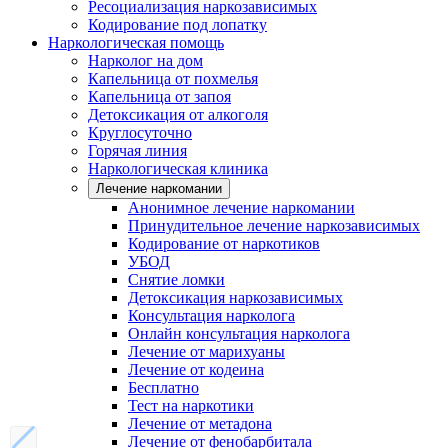
Ресоциализация наркозависимых
Кодирование под лопатку
Наркологическая помощь
Нарколог на дом
Капельница от похмелья
Капельница от запоя
Детоксикация от алкоголя
Круглосуточно
Горячая линия
Наркологическая клиника
Лечение наркомании
Анонимное лечение наркомании
Принудительное лечение наркозависимых
Кодирование от наркотиков
УБОД
Снятие ломки
Детоксикация наркозависимых
Консультация нарколога
Онлайн консультация нарколога
Лечение от марихуаны
Лечение от кодеина
Бесплатно
Тест на наркотики
Лечение от метадона
Лечение от фенобарбитала