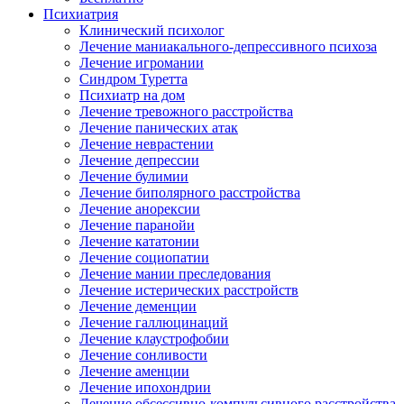
Психиатрия
Клинический психолог
Лечение маниакального-депрессивного психоза
Лечение игромании
Синдром Туретта
Психиатр на дом
Лечение тревожного расстройства
Лечение панических атак
Лечение неврастении
Лечение депрессии
Лечение булимии
Лечение биполярного расстройства
Лечение анорексии
Лечение паранойи
Лечение кататонии
Лечение социопатии
Лечение мании преследования
Лечение истерических расстройств
Лечение деменции
Лечение галлюцинаций
Лечение клаустрофобии
Лечение сонливости
Лечение аменции
Лечение ипохондрии
Лечение обсессивно-компульсивного расстройства