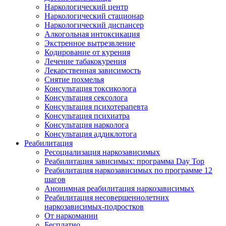
Наркологический центр
Наркологический стационар
Наркологический диспансер
Алкогольная интоксикация
Экстренное вытрезвление
Кодирование от курения
Лечение табакокурения
Лекарственная зависимость
Снятие похмелья
Консультация токсиколога
Консультация сексолога
Консультация психотерапевта
Консультация психиатра
Консультация нарколога
Консультация аддиклотога
Реабилитация
Ресоциализация наркозависимых
Реабилитация зависимых: программа Day Top
Реабилитация наркозависимых по программе 12
шагов
Анонимная реабилитация наркозависимых
Реабилитация несовершеннолетних
наркозависимых-подростков
От наркомании
Бесплатно