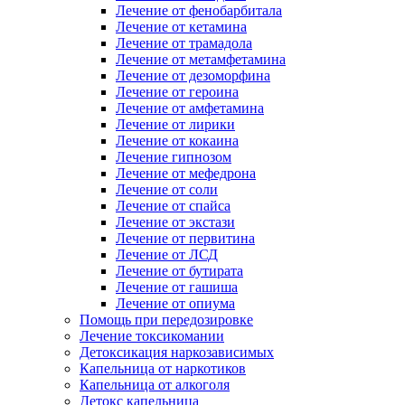
Лечение от фенобарбитала
Лечение от кетамина
Лечение от трамадола
Лечение от метамфетамина
Лечение от дезоморфина
Лечение от героина
Лечение от амфетамина
Лечение от лирики
Лечение от кокаина
Лечение гипнозом
Лечение от мефедрона
Лечение от соли
Лечение от спайса
Лечение от экстази
Лечение от первитина
Лечение от ЛСД
Лечение от бутирата
Лечение от гашиша
Лечение от опиума
Помощь при передозировке
Лечение токсикомании
Детоксикация наркозависимых
Капельница от наркотиков
Капельница от алкоголя
Детокс капельница