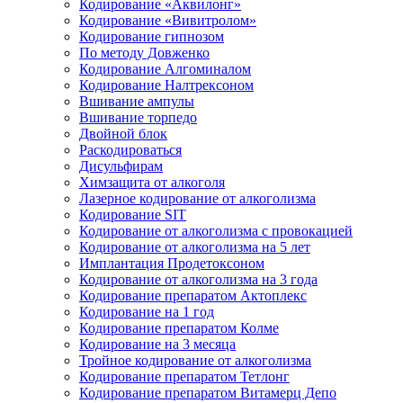
Кодирование «Аквилонг»
Кодирование «Вивитролом»
Кодирование гипнозом
По методу Довженко
Кодирование Алгоминалом
Кодирование Налтрексоном
Вшивание ампулы
Вшивание торпедо
Двойной блок
Раскодироваться
Дисульфирам
Химзащита от алкоголя
Лазерное кодирование от алкоголизма
Кодирование SIT
Кодирование от алкоголизма с провокацией
Кодирование от алкоголизма на 5 лет
Имплантация Продетоксоном
Кодирование от алкоголизма на 3 года
Кодирование препаратом Актоплекс
Кодирование на 1 год
Кодирование препаратом Колме
Кодирование на 3 месяца
Тройное кодирование от алкоголизма
Кодирование препаратом Тетлонг
Кодирование препаратом Витамерц Депо