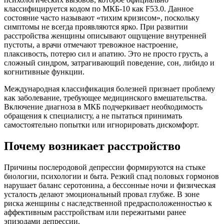
классифицируется кодом по МКБ-10 как F53.0. Данное
состояние часто называют «тихим кризисом», поскольку
симптомы не всегда проявляются ярко. При развитии
расстройства женщины описывают ощущение внутренней
пустоты, а врачи отмечают тревожное настроение,
плаксивость, потерю сил и апатию. Это не просто грусть, а
сложный синдром, затрагивающий поведение, сон, либидо и
когнитивные функции.
Международная классификация болезней признает проблему
как заболевание, требующее медицинского вмешательства.
Включение диагноза в МКБ подчеркивает необходимость
обращения к специалисту, а не пытаться принимать
самостоятельно попытки или игнорировать дискомфорт.
Почему возникает расстройство
Причины послеродовой депрессии формируются на стыке
биологии, психологии и быта. Резкий спад половых гормонов
нарушает баланс серотонина, а бессонные ночи и физическая
усталость делают эмоциональный провал глубже. В зоне
риска женщины с наследственной предрасположенностью к
аффективным расстройствам или пережитыми ранее
эпизодами депрессии.