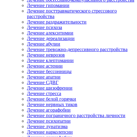
Лечение гипомании
Лечение посттравматического стрессового
расстройства
Лечение раздражительности
Лечение психоза
Лечение алекситимии
Лечение дереализации
Лечение абулии
Лечение тревожно-депрессивного расстройства
Лечение неврозов
Лечение клептомании
Лечение астении
Лечение бессонницы
Лечение апатии
Лечение СДВГ
Лечение шизофрении
Лечение стресса
Лечение белой горячки
Лечение нервных тиков
Лечение агорафобии
Лечение пограничного расстройства личности
Лечение психопатии
Лечение лунатизма
Лечение нарколепсии