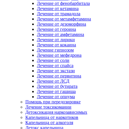
Лечение от фенобарбитала
Лечение от кетамина
Лечение от трамадола
Лечение от метамфетамина
Лечение от дезоморфина
Лечение от героина
Лечение от амфетамина
Лечение от лирики
Лечение от кокаина
Лечение гипнозом
Лечение от мефедрона
Лечение от соли
Лечение от спайса
Лечение от экстази
Лечение от первитина
Лечение от ЛСД
Лечение от бутирата
Лечение от гашиша
Лечение от опиума
Помощь при передозировке
Лечение токсикомании
Детоксикация наркозависимых
Капельница от наркотиков
Капельница от алкоголя
Детокс капельница