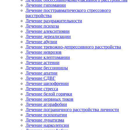
Лечение гипомании
Лечение посттравматического стрессового
расстройства
Лечение раздражительности
Лечение психоза
Лечение алекситимии
Лечение дереализации
Лечение абулии
Лечение тревожно-депрессивного расстройства
Лечение неврозов
Лечение клептомании
Лечение астении
Лечение бессонницы
Лечение апатии
Лечение СДВГ
Лечение шизофрении
Лечение стресса
Лечение белой горячки
Лечение нервных тиков
Лечение агорафобии
Лечение пограничного расстройства личности
Лечение психопатии
Лечение лунатизма
Лечение нарколепсии