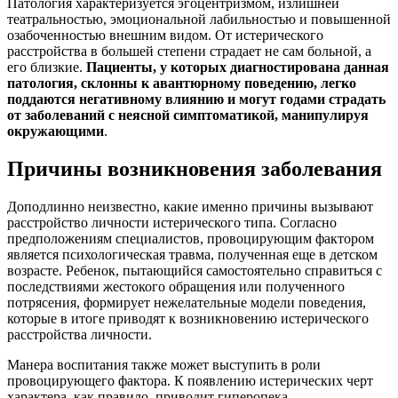
Патология характеризуется эгоцентризмом, излишней
театральностью, эмоциональной лабильностью и повышенной
озабоченностью внешним видом. От истерического
расстройства в большей степени страдает не сам больной, а
его близкие.
Пациенты, у которых диагностирована данная
патология, склонны к авантюрному поведению, легко
поддаются негативному влиянию и могут годами страдать
от заболеваний с неясной симптоматикой, манипулируя
окружающими
.
Причины возникновения заболевания
Доподлинно неизвестно, какие именно причины вызывают
расстройство личности истерического типа. Согласно
предположениям специалистов, провоцирующим фактором
является психологическая травма, полученная еще в детском
возрасте. Ребенок, пытающийся самостоятельно справиться с
последствиями жестокого обращения или полученного
потрясения, формирует нежелательные модели поведения,
которые в итоге приводят к возникновению истерического
расстройства личности.
Манера воспитания также может выступить в роли
провоцирующего фактора. К появлению истерических черт
характера, как правило, приводит гиперопека,