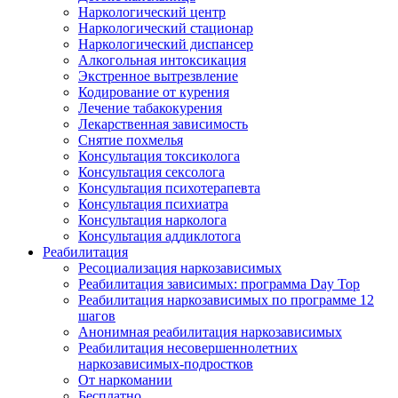
Наркологический центр
Наркологический стационар
Наркологический диспансер
Алкогольная интоксикация
Экстренное вытрезвление
Кодирование от курения
Лечение табакокурения
Лекарственная зависимость
Снятие похмелья
Консультация токсиколога
Консультация сексолога
Консультация психотерапевта
Консультация психиатра
Консультация нарколога
Консультация аддиклотога
Реабилитация
Ресоциализация наркозависимых
Реабилитация зависимых: программа Day Top
Реабилитация наркозависимых по программе 12
шагов
Анонимная реабилитация наркозависимых
Реабилитация несовершеннолетних
наркозависимых-подростков
От наркомании
Бесплатно