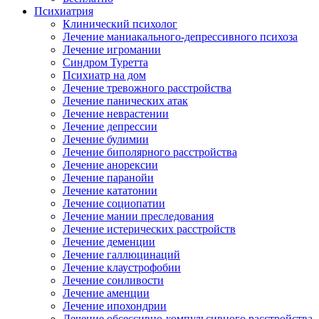
Психиатрия
Клинический психолог
Лечение маниакального-депрессивного психоза
Лечение игромании
Синдром Туретта
Психиатр на дом
Лечение тревожного расстройства
Лечение панических атак
Лечение неврастении
Лечение депрессии
Лечение булимии
Лечение биполярного расстройства
Лечение анорексии
Лечение паранойи
Лечение кататонии
Лечение социопатии
Лечение мании преследования
Лечение истерических расстройств
Лечение деменции
Лечение галлюцинаций
Лечение клаустрофобии
Лечение сонливости
Лечение аменции
Лечение ипохондрии
Лечение обсессивно-компульсивного расстройства