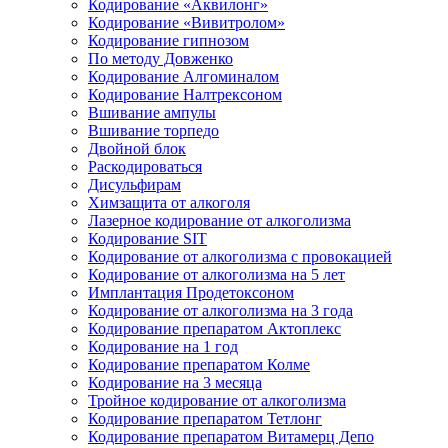
Кодирование «Аквилонг»
Кодирование «Вивитролом»
Кодирование гипнозом
По методу Довженко
Кодирование Алгоминалом
Кодирование Налтрексоном
Вшивание ампулы
Вшивание торпедо
Двойной блок
Раскодироваться
Дисульфирам
Химзащита от алкоголя
Лазерное кодирование от алкоголизма
Кодирование SIT
Кодирование от алкоголизма с провокацией
Кодирование от алкоголизма на 5 лет
Имплантация Продетоксоном
Кодирование от алкоголизма на 3 года
Кодирование препаратом Актоплекс
Кодирование на 1 год
Кодирование препаратом Колме
Кодирование на 3 месяца
Тройное кодирование от алкоголизма
Кодирование препаратом Тетлонг
Кодирование препаратом Витамерц Депо