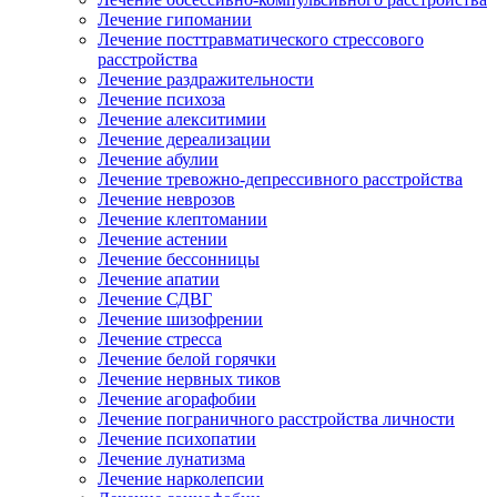
Лечение гипомании
Лечение посттравматического стрессового
расстройства
Лечение раздражительности
Лечение психоза
Лечение алекситимии
Лечение дереализации
Лечение абулии
Лечение тревожно-депрессивного расстройства
Лечение неврозов
Лечение клептомании
Лечение астении
Лечение бессонницы
Лечение апатии
Лечение СДВГ
Лечение шизофрении
Лечение стресса
Лечение белой горячки
Лечение нервных тиков
Лечение агорафобии
Лечение пограничного расстройства личности
Лечение психопатии
Лечение лунатизма
Лечение нарколепсии