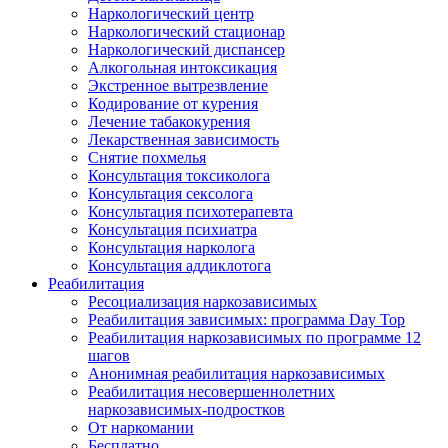
Наркологический центр
Наркологический стационар
Наркологический диспансер
Алкогольная интоксикация
Экстренное вытрезвление
Кодирование от курения
Лечение табакокурения
Лекарственная зависимость
Снятие похмелья
Консультация токсиколога
Консультация сексолога
Консультация психотерапевта
Консультация психиатра
Консультация нарколога
Консультация аддиклотога
Реабилитация
Ресоциализация наркозависимых
Реабилитация зависимых: программа Day Top
Реабилитация наркозависимых по программе 12
шагов
Анонимная реабилитация наркозависимых
Реабилитация несовершеннолетних
наркозависимых-подростков
От наркомании
Бесплатно