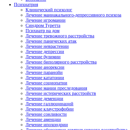
Психиатрия
Клинический психолог
Лечение маниакального-депрессивного психоза
Лечение игромании
Синдром Туретта
Психиатр на дом
Лечение тревожного расстройства
Лечение панических атак
Лечение неврастении
Лечение депрессии
Лечение булимии
Лечение биполярного расстройства
Лечение анорексии
Лечение паранойи
Лечение кататонии
Лечение социопатии
Лечение мании преследования
Лечение истерических расстройств
Лечение деменции
Лечение галлюцинаций
Лечение клаустрофобии
Лечение сонливости
Лечение аменции
Лечение ипохондрии
Лечение обсессивно-компульсивного расстройства