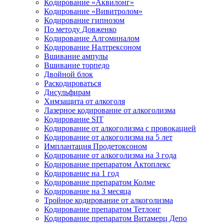
Кодирование «Аквилонг»
Кодирование «Вивитролом»
Кодирование гипнозом
По методу Довженко
Кодирование Алгоминалом
Кодирование Налтрексоном
Вшивание ампулы
Вшивание торпедо
Двойной блок
Раскодироваться
Дисульфирам
Химзащита от алкоголя
Лазерное кодирование от алкоголизма
Кодирование SIT
Кодирование от алкоголизма с провокацией
Кодирование от алкоголизма на 5 лет
Имплантация Продетоксоном
Кодирование от алкоголизма на 3 года
Кодирование препаратом Актоплекс
Кодирование на 1 год
Кодирование препаратом Колме
Кодирование на 3 месяца
Тройное кодирование от алкоголизма
Кодирование препаратом Тетлонг
Кодирование препаратом Витамерц Депо