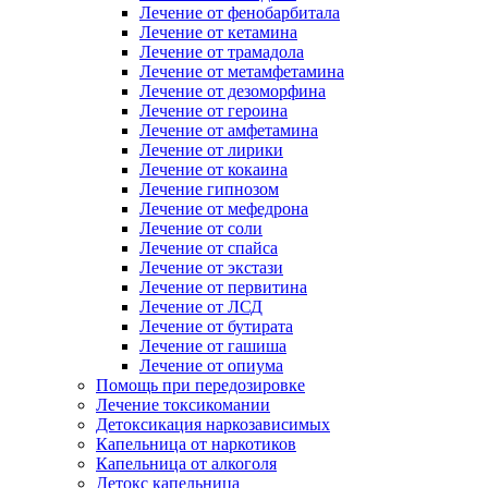
Лечение от фенобарбитала
Лечение от кетамина
Лечение от трамадола
Лечение от метамфетамина
Лечение от дезоморфина
Лечение от героина
Лечение от амфетамина
Лечение от лирики
Лечение от кокаина
Лечение гипнозом
Лечение от мефедрона
Лечение от соли
Лечение от спайса
Лечение от экстази
Лечение от первитина
Лечение от ЛСД
Лечение от бутирата
Лечение от гашиша
Лечение от опиума
Помощь при передозировке
Лечение токсикомании
Детоксикация наркозависимых
Капельница от наркотиков
Капельница от алкоголя
Детокс капельница