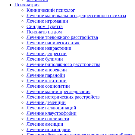
Психиатрия
Клинический психолог
Лечение маниакального-депрессивного психоза
Лечение игромании
Синдром Туретта
Психиатр на дом
Лечение тревожного расстройства
Лечение панических атак
Лечение неврастении
Лечение депрессии
Лечение булимии
Лечение биполярного расстройства
Лечение анорексии
Лечение паранойи
Лечение кататонии
Лечение социопатии
Лечение мании преследования
Лечение истерических расстройств
Лечение деменции
Лечение галлюцинаций
Лечение клаустрофобии
Лечение сонливости
Лечение аменции
Лечение ипохондрии
Лечение обсессивно-компульсивного расстройства