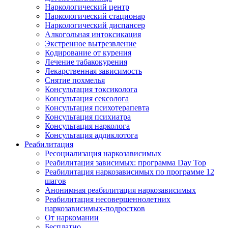
Наркологический центр
Наркологический стационар
Наркологический диспансер
Алкогольная интоксикация
Экстренное вытрезвление
Кодирование от курения
Лечение табакокурения
Лекарственная зависимость
Снятие похмелья
Консультация токсиколога
Консультация сексолога
Консультация психотерапевта
Консультация психиатра
Консультация нарколога
Консультация аддиклотога
Реабилитация
Ресоциализация наркозависимых
Реабилитация зависимых: программа Day Top
Реабилитация наркозависимых по программе 12
шагов
Анонимная реабилитация наркозависимых
Реабилитация несовершеннолетних
наркозависимых-подростков
От наркомании
Бесплатно