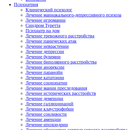
Психиатрия
Клинический психолог
Лечение маниакального-депрессивного психоза
Лечение игромании
Синдром Туретта
Психиатр на дом
Лечение тревожного расстройства
Лечение панических атак
Лечение неврастении
Лечение депрессии
Лечение булимии
Лечение биполярного расстройства
Лечение анорексии
Лечение паранойи
Лечение кататонии
Лечение социопатии
Лечение мании преследования
Лечение истерических расстройств
Лечение деменции
Лечение галлюцинаций
Лечение клаустрофобии
Лечение сонливости
Лечение аменции
Лечение ипохондрии
Лечение обсессивно-компульсивного расстройства