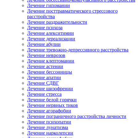
Лечение гипомании
Лечение посттравматического стрессового
расстройства
Лечение раздражительности
Лечение психоза
Лечение алекситимии
Лечение дереализации
Лечение абулии
Лечение тревожно-депрессивного расстройства
Лечение неврозов
Лечение клептомании
Лечение астении
Лечение бессонницы
Лечение апатии
Лечение СДВГ
Лечение шизофрении
Лечение стресса
Лечение белой горячки
Лечение нервных тиков
Лечение агорафобии
Лечение пограничного расстройства личности
Лечение психопатии
Лечение лунатизма
Лечение нарколепсии