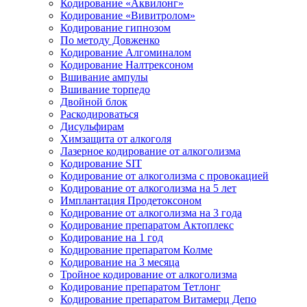
Кодирование «Аквилонг»
Кодирование «Вивитролом»
Кодирование гипнозом
По методу Довженко
Кодирование Алгоминалом
Кодирование Налтрексоном
Вшивание ампулы
Вшивание торпедо
Двойной блок
Раскодироваться
Дисульфирам
Химзащита от алкоголя
Лазерное кодирование от алкоголизма
Кодирование SIT
Кодирование от алкоголизма с провокацией
Кодирование от алкоголизма на 5 лет
Имплантация Продетоксоном
Кодирование от алкоголизма на 3 года
Кодирование препаратом Актоплекс
Кодирование на 1 год
Кодирование препаратом Колме
Кодирование на 3 месяца
Тройное кодирование от алкоголизма
Кодирование препаратом Тетлонг
Кодирование препаратом Витамерц Депо