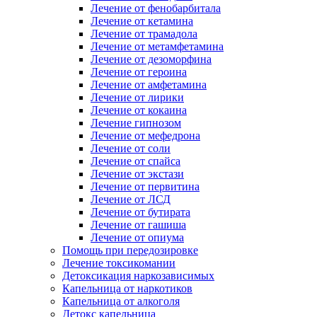
Лечение от фенобарбитала
Лечение от кетамина
Лечение от трамадола
Лечение от метамфетамина
Лечение от дезоморфина
Лечение от героина
Лечение от амфетамина
Лечение от лирики
Лечение от кокаина
Лечение гипнозом
Лечение от мефедрона
Лечение от соли
Лечение от спайса
Лечение от экстази
Лечение от первитина
Лечение от ЛСД
Лечение от бутирата
Лечение от гашиша
Лечение от опиума
Помощь при передозировке
Лечение токсикомании
Детоксикация наркозависимых
Капельница от наркотиков
Капельница от алкоголя
Детокс капельница