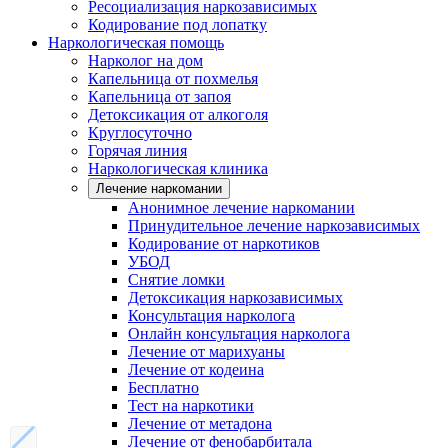
Ресоциализация наркозависимых
Кодирование под лопатку
Наркологическая помощь
Нарколог на дом
Капельница от похмелья
Капельница от запоя
Детоксикация от алкоголя
Круглосуточно
Горячая линия
Наркологическая клиника
Лечение наркомании
Анонимное лечение наркомании
Принудительное лечение наркозависимых
Кодирование от наркотиков
УБОД
Снятие ломки
Детоксикация наркозависимых
Консультация нарколога
Онлайн консультация нарколога
Лечение от марихуаны
Лечение от кодеина
Бесплатно
Тест на наркотики
Лечение от метадона
Лечение от фенобарбитала