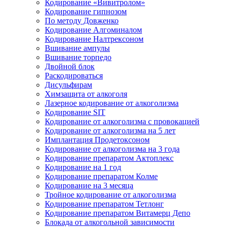
Кодирование «Вивитролом»
Кодирование гипнозом
По методу Довженко
Кодирование Алгоминалом
Кодирование Налтрексоном
Вшивание ампулы
Вшивание торпедо
Двойной блок
Раскодироваться
Дисульфирам
Химзащита от алкоголя
Лазерное кодирование от алкоголизма
Кодирование SIT
Кодирование от алкоголизма с провокацией
Кодирование от алкоголизма на 5 лет
Имплантация Продетоксоном
Кодирование от алкоголизма на 3 года
Кодирование препаратом Актоплекс
Кодирование на 1 год
Кодирование препаратом Колме
Кодирование на 3 месяца
Тройное кодирование от алкоголизма
Кодирование препаратом Тетлонг
Кодирование препаратом Витамерц Депо
Блокада от алкогольной зависимости