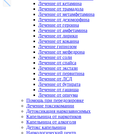
Лечение от кетамина
Лечение от трамадола
Лечение от метамфетамина
Лечение от дезоморфина
Лечение от героина
Лечение от амфетамина
Лечение от лирики
Лечение от кокаина
Лечение гипнозом
Лечение от мефедрона
Лечение от соли
Лечение от спайса
Лечение от экстази
Лечение от первитина
Лечение от ЛСД
Лечение от бутирата
Лечение от гашиша
Лечение от опиума
Помощь при передозировке
Лечение токсикомании
Детоксикация наркозависимых
Капельница от наркотиков
Капельница от алкоголя
Детокс капельница
Наркологический центр