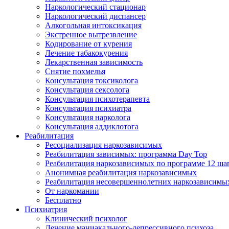
Наркологический стационар
Наркологический диспансер
Алкогольная интоксикация
Экстренное вытрезвление
Кодирование от курения
Лечение табакокурения
Лекарственная зависимость
Снятие похмелья
Консультация токсиколога
Консультация сексолога
Консультация психотерапевта
Консультация психиатра
Консультация нарколога
Консультация аддиклотога
Реабилитация
Ресоциализация наркозависимых
Реабилитация зависимых: программа Day Top
Реабилитация наркозависимых по программе 12 ша
Анонимная реабилитация наркозависимых
Реабилитация несовершеннолетних наркозависимы
От наркомании
Бесплатно
Психиатрия
Клинический психолог
Лечение маниакального-депрессивного психоза