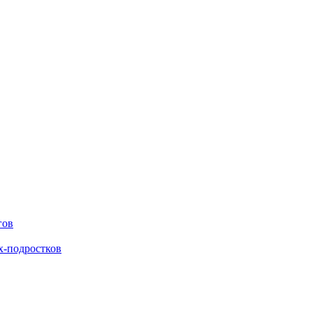
гов
х-подростков