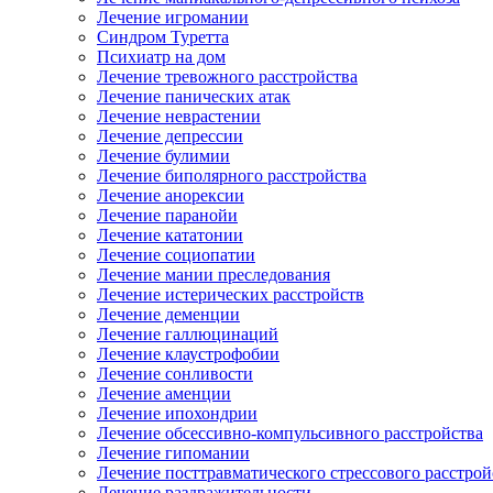
Лечение игромании
Синдром Туретта
Психиатр на дом
Лечение тревожного расстройства
Лечение панических атак
Лечение неврастении
Лечение депрессии
Лечение булимии
Лечение биполярного расстройства
Лечение анорексии
Лечение паранойи
Лечение кататонии
Лечение социопатии
Лечение мании преследования
Лечение истерических расстройств
Лечение деменции
Лечение галлюцинаций
Лечение клаустрофобии
Лечение сонливости
Лечение аменции
Лечение ипохондрии
Лечение обсессивно-компульсивного расстройства
Лечение гипомании
Лечение посттравматического стрессового расстрой
Лечение раздражительности