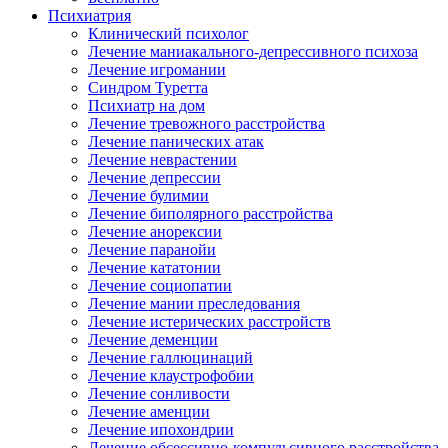
Психиатрия
Клинический психолог
Лечение маниакального-депрессивного психоза
Лечение игромании
Синдром Туретта
Психиатр на дом
Лечение тревожного расстройства
Лечение панических атак
Лечение неврастении
Лечение депрессии
Лечение булимии
Лечение биполярного расстройства
Лечение анорексии
Лечение паранойи
Лечение кататонии
Лечение социопатии
Лечение мании преследования
Лечение истерических расстройств
Лечение деменции
Лечение галлюцинаций
Лечение клаустрофобии
Лечение сонливости
Лечение аменции
Лечение ипохондрии
Лечение обсессивно-компульсивного расстройства