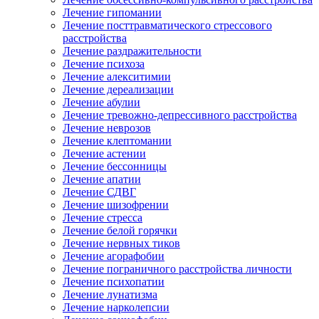
Лечение гипомании
Лечение посттравматического стрессового
расстройства
Лечение раздражительности
Лечение психоза
Лечение алекситимии
Лечение дереализации
Лечение абулии
Лечение тревожно-депрессивного расстройства
Лечение неврозов
Лечение клептомании
Лечение астении
Лечение бессонницы
Лечение апатии
Лечение СДВГ
Лечение шизофрении
Лечение стресса
Лечение белой горячки
Лечение нервных тиков
Лечение агорафобии
Лечение пограничного расстройства личности
Лечение психопатии
Лечение лунатизма
Лечение нарколепсии