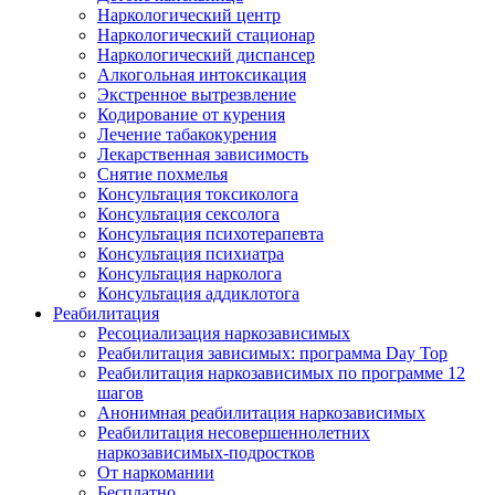
Наркологический центр
Наркологический стационар
Наркологический диспансер
Алкогольная интоксикация
Экстренное вытрезвление
Кодирование от курения
Лечение табакокурения
Лекарственная зависимость
Снятие похмелья
Консультация токсиколога
Консультация сексолога
Консультация психотерапевта
Консультация психиатра
Консультация нарколога
Консультация аддиклотога
Реабилитация
Ресоциализация наркозависимых
Реабилитация зависимых: программа Day Top
Реабилитация наркозависимых по программе 12
шагов
Анонимная реабилитация наркозависимых
Реабилитация несовершеннолетних
наркозависимых-подростков
От наркомании
Бесплатно