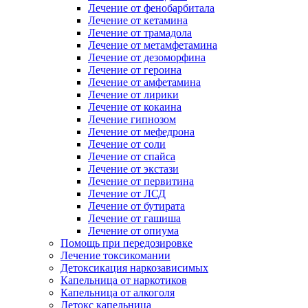
Лечение от фенобарбитала
Лечение от кетамина
Лечение от трамадола
Лечение от метамфетамина
Лечение от дезоморфина
Лечение от героина
Лечение от амфетамина
Лечение от лирики
Лечение от кокаина
Лечение гипнозом
Лечение от мефедрона
Лечение от соли
Лечение от спайса
Лечение от экстази
Лечение от первитина
Лечение от ЛСД
Лечение от бутирата
Лечение от гашиша
Лечение от опиума
Помощь при передозировке
Лечение токсикомании
Детоксикация наркозависимых
Капельница от наркотиков
Капельница от алкоголя
Детокс капельница