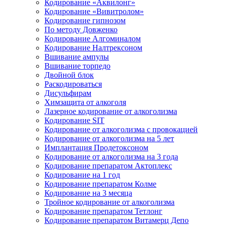
Кодирование «Аквилонг»
Кодирование «Вивитролом»
Кодирование гипнозом
По методу Довженко
Кодирование Алгоминалом
Кодирование Налтрексоном
Вшивание ампулы
Вшивание торпедо
Двойной блок
Раскодироваться
Дисульфирам
Химзащита от алкоголя
Лазерное кодирование от алкоголизма
Кодирование SIT
Кодирование от алкоголизма с провокацией
Кодирование от алкоголизма на 5 лет
Имплантация Продетоксоном
Кодирование от алкоголизма на 3 года
Кодирование препаратом Актоплекс
Кодирование на 1 год
Кодирование препаратом Колме
Кодирование на 3 месяца
Тройное кодирование от алкоголизма
Кодирование препаратом Тетлонг
Кодирование препаратом Витамерц Депо