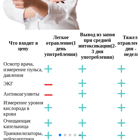
Вывод из запоя
Легкое
Тяжело
при средней
Что входит в
отравление
(1
отравлен
интоксикации
(2-
цену
день
дня - 2
3 дня
употребления)
недели
употребления)
Осмотр врача,
измерение пульса,
давления
ЭКГ
Антикоагулянты
Измерение уровня
кислорода в
крови
Очищающая
капельница
Транквилизаторы,
нейролептики