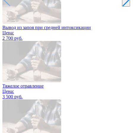
Вывод из запоя при средней интоксикации
Цена:
2 700 руб.
Тяжелое отравление
Цена:
3 500 руб.