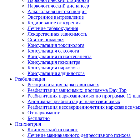
Наркологический стационар
Наркологический диспансер
Алкогольная интоксикация
Экстренное вытрезвление
Кодирование от курения
Лечение табакокурения
Лекарственная зависимость
Снятие похмелья
Консультация токсиколога
Консультация сексолога
Консультация психотерапевта
Консультация психиатра
Консультация нарколога
Консультация аддиклотога
Реабилитация
Ресоциализация наркозависимых
Реабилитация зависимых: программа Day Top
Реабилитация наркозависимых по программе 12 ша
Анонимная реабилитация наркозависимых
Реабилитация несовершеннолетних наркозависимы
От наркомании
Бесплатно
Психиатрия
Клинический психолог
Лечение маниакального-депрессивного психоза