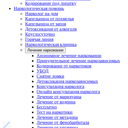
Кодирование под лопатку
Наркологическая помощь
Нарколог на дом
Капельница от похмелья
Капельница от запоя
Детоксикация от алкоголя
Круглосуточно
Горячая линия
Наркологическая клиника
Лечение наркомании
Анонимное лечение наркомании
Принудительное лечение наркозависимых
Кодирование от наркотиков
УБОД
Снятие ломки
Детоксикация наркозависимых
Консультация нарколога
Онлайн консультация нарколога
Лечение от марихуаны
Лечение от кодеина
Бесплатно
Тест на наркотики
Лечение от метадона
Лечение от фенобарбитала
Лечение от кетамина