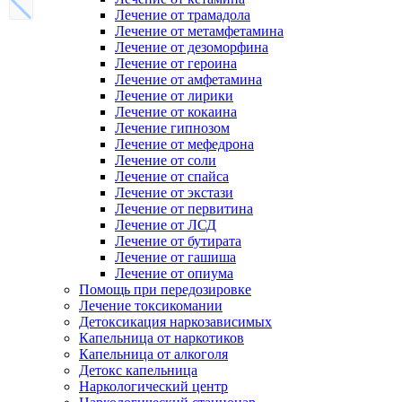
Лечение от трамадола
Лечение от метамфетамина
Лечение от дезоморфина
Лечение от героина
Лечение от амфетамина
Лечение от лирики
Лечение от кокаина
Лечение гипнозом
Лечение от мефедрона
Лечение от соли
Лечение от спайса
Лечение от экстази
Лечение от первитина
Лечение от ЛСД
Лечение от бутирата
Лечение от гашиша
Лечение от опиума
Помощь при передозировке
Лечение токсикомании
Детоксикация наркозависимых
Капельница от наркотиков
Капельница от алкоголя
Детокс капельница
Наркологический центр