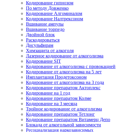
Кодирование гипнозом
По методу Довженко
Кодирование Алгоминалом
Кодирование Налтрексоном
Вшивание ампулы
Вшивание торпедо
Двойной блок
Раскодироваться
Дисульфирам
Химзащита от алкоголя
Лазерное кодирование от алкоголизма
Кодирование SIT
Кодирование от алкоголизма с провокацией
Кодирование от алкоголизма на 5 лет
Имплантация Продетоксоном
Кодирование от алкоголизма на 3 года
Кодирование препаратом Актоплекс
Кодирование на 1 год
Кодирование препаратом Колме
Кодирование на 3 месяца
Тройное кодирование от алкоголизма
Кодирование препаратом Тетлонг
Кодирование препаратом Витамерц Депо
Блокада от алкогольной зависимости
Ресоциализация наркозависимых