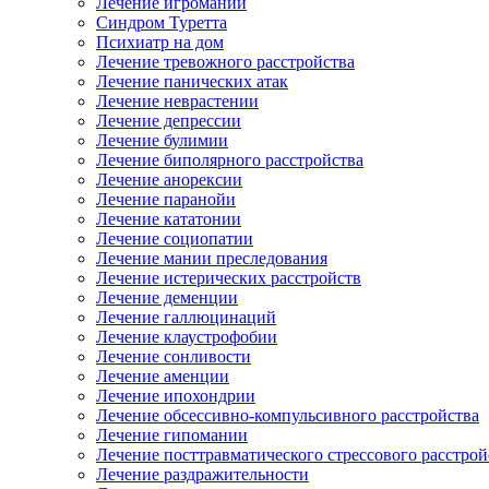
Лечение игромании
Синдром Туретта
Психиатр на дом
Лечение тревожного расстройства
Лечение панических атак
Лечение неврастении
Лечение депрессии
Лечение булимии
Лечение биполярного расстройства
Лечение анорексии
Лечение паранойи
Лечение кататонии
Лечение социопатии
Лечение мании преследования
Лечение истерических расстройств
Лечение деменции
Лечение галлюцинаций
Лечение клаустрофобии
Лечение сонливости
Лечение аменции
Лечение ипохондрии
Лечение обсессивно-компульсивного расстройства
Лечение гипомании
Лечение посттравматического стрессового расстрой
Лечение раздражительности