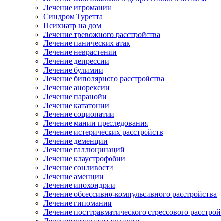
Лечение игромании
Синдром Туретта
Психиатр на дом
Лечение тревожного расстройства
Лечение панических атак
Лечение неврастении
Лечение депрессии
Лечение булимии
Лечение биполярного расстройства
Лечение анорексии
Лечение паранойи
Лечение кататонии
Лечение социопатии
Лечение мании преследования
Лечение истерических расстройств
Лечение деменции
Лечение галлюцинаций
Лечение клаустрофобии
Лечение сонливости
Лечение аменции
Лечение ипохондрии
Лечение обсессивно-компульсивного расстройства
Лечение гипомании
Лечение посттравматического стрессового расстрой
Лечение раздражительности