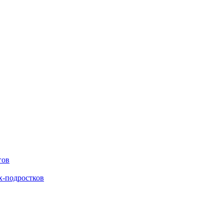
гов
х-подростков