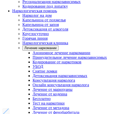
Ресоциализация наркозависимых
Кодирование под лопатку
Наркологическая помощь
Нарколог на дом
Капельница от похмелья
Капельница от запоя
Детоксикация от алкоголя
Круглосуточно
Горячая линия
Наркологическая клиника
Лечение наркомании
Анонимное лечение наркомании
Принудительное лечение наркозависимых
Кодирование от наркотиков
УБОД
Снятие ломки
Детоксикация наркозависимых
Консультация нарколога
Онлайн консультация нарколога
Лечение от марихуаны
Лечение от кодеина
Бесплатно
Тест на наркотики
Лечение от метадона
Лечение от фенобарбитала