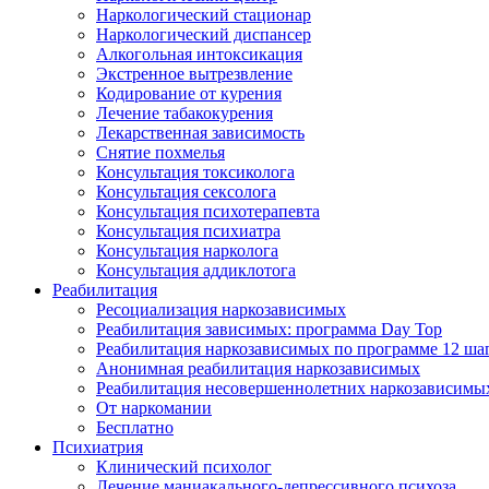
Наркологический стационар
Наркологический диспансер
Алкогольная интоксикация
Экстренное вытрезвление
Кодирование от курения
Лечение табакокурения
Лекарственная зависимость
Снятие похмелья
Консультация токсиколога
Консультация сексолога
Консультация психотерапевта
Консультация психиатра
Консультация нарколога
Консультация аддиклотога
Реабилитация
Ресоциализация наркозависимых
Реабилитация зависимых: программа Day Top
Реабилитация наркозависимых по программе 12 ша
Анонимная реабилитация наркозависимых
Реабилитация несовершеннолетних наркозависимы
От наркомании
Бесплатно
Психиатрия
Клинический психолог
Лечение маниакального-депрессивного психоза