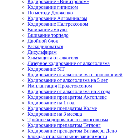
Кодирование «Вивитролом»
Кодирование гипнозом
По методу Довженко
Кодирование Алгоминалом
Кодирование Налтрексоном
Вшивание ампулы
Вшивание торпедо
Двойной блок
Раскодироваться
Дисульфирам
Химзащита от алкоголя
Лазерное кодирование от алкоголизма
Кодирование SIT
Кодирование от алкоголизма с провокацией
Кодирование от алкоголизма на 5 лет
Имплантация Продетоксоном
Кодирование от алкоголизма на 3 года
Кодирование препаратом Актоплекс
Кодирование на 1 год
Кодирование препаратом Колме
Кодирование на 3 месяца
Тройное кодирование от алкоголизма
Кодирование препаратом Тетлонг
Кодирование препаратом Витамерц Депо
Блокада от алкогольной зависимости