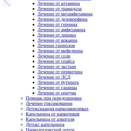
Лечение от кетамина
Лечение от трамадола
Лечение от метамфетамина
Лечение от дезоморфина
Лечение от героина
Лечение от амфетамина
Лечение от лирики
Лечение от кокаина
Лечение гипнозом
Лечение от мефедрона
Лечение от соли
Лечение от спайса
Лечение от экстази
Лечение от первитина
Лечение от ЛСД
Лечение от бутирата
Лечение от гашиша
Лечение от опиума
Помощь при передозировке
Лечение токсикомании
Детоксикация наркозависимых
Капельница от наркотиков
Капельница от алкоголя
Детокс капельница
Наркологический центр