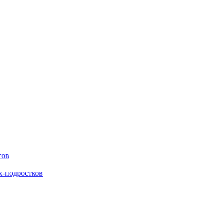
гов
х-подростков