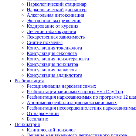
Наркологический стационар
Наркологический диспансер
Алкогольная интоксикация
Экстренное вытрезвление
Кодирование от курения
Лечение табакокурения
Лекарственная зависимость
Снятие похмелья
Консультация токсиколога
Консультация сексолога
Консультация психотерапевта
Консультация психиатра
Консультация нарколога
Консультация аддиклотога
Реабилитация
Ресоциализация наркозависимых
Реабилитация зависимых: программа Day Top
Реабилитация наркозависимых по программе 12 ша
Анонимная реабилитация наркозависимых
Реабилитация несовершеннолетних наркозависимы
От наркомании
Бесплатно
Психиатрия
Клинический психолог
Лечение маниакального-депрессивного психоза