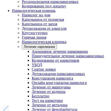
Ресоциализация наркозависимых
Кодирование под лопатку
Наркологическая помощь
Нарколог на дом
Капельница от похмелья
Капельница от запоя
Детоксикация от алкоголя
Круглосуточно
Горячая линия
Наркологическая клиника
Лечение наркомании
Анонимное лечение наркомании
Принудительное лечение наркозависимых
Кодирование от наркотиков
УБОД
Снятие ломки
Детоксикация наркозависимых
Консультация нарколога
Онлайн консультация нарколога
Лечение от марихуаны
Лечение от кодеина
Бесплатно
Тест на наркотики
Лечение от метадона
Лечение от фенобарбитала