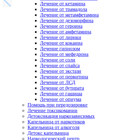
Лечение от кетамина
Лечение от трамадола
Лечение от метамфетамина
Лечение от дезоморфина
Лечение от героина
Лечение от амфетамина
Лечение от лирики
Лечение от кокаина
Лечение гипнозом
Лечение от мефедрона
Лечение от соли
Лечение от спайса
Лечение от экстази
Лечение от первитина
Лечение от ЛСД
Лечение от бутирата
Лечение от гашиша
Лечение от опиума
Помощь при передозировке
Лечение токсикомании
Детоксикация наркозависимых
Капельница от наркотиков
Капельница от алкоголя
Детокс капельница
Наркологический центр