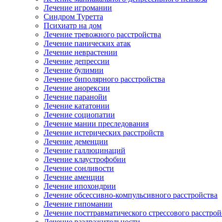
Лечение игромании
Синдром Туретта
Психиатр на дом
Лечение тревожного расстройства
Лечение панических атак
Лечение неврастении
Лечение депрессии
Лечение булимии
Лечение биполярного расстройства
Лечение анорексии
Лечение паранойи
Лечение кататонии
Лечение социопатии
Лечение мании преследования
Лечение истерических расстройств
Лечение деменции
Лечение галлюцинаций
Лечение клаустрофобии
Лечение сонливости
Лечение аменции
Лечение ипохондрии
Лечение обсессивно-компульсивного расстройства
Лечение гипомании
Лечение посттравматического стрессового расстрой
Лечение раздражительности