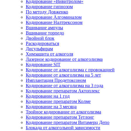
Кодирование «Вивитролом»
Кодирование гипнозом
По методу Довженко
Кодирование Алгоминалом
Кодирование Налтрексоном
Вшивание ампулы
Вшивание торпедо
Двойной блок
Раскодироваться
Дисульфирам
Химзащита от алкоголя
Лазерное кодирование от алкоголизма
Кодирование SIT
Кодирование от алкоголизма с провокацией
Кодирование от алкоголизма на 5 лет
Имплантация Продетоксоном
Кодирование от алкоголизма на 3 года
Кодирование препаратом Актоплекс
Кодирование на 1 год
Кодирование препаратом Колме
Кодирование на 3 месяца
Тройное кодирование от алкоголизма
Кодирование препаратом Тетлонг
Кодирование препаратом Витамерц Депо
Блокада от алкогольной зависимости