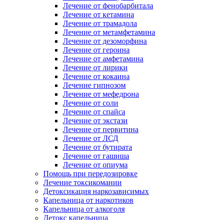
Лечение от фенобарбитала
Лечение от кетамина
Лечение от трамадола
Лечение от метамфетамина
Лечение от дезоморфина
Лечение от героина
Лечение от амфетамина
Лечение от лирики
Лечение от кокаина
Лечение гипнозом
Лечение от мефедрона
Лечение от соли
Лечение от спайса
Лечение от экстази
Лечение от первитина
Лечение от ЛСД
Лечение от бутирата
Лечение от гашиша
Лечение от опиума
Помощь при передозировке
Лечение токсикомании
Детоксикация наркозависимых
Капельница от наркотиков
Капельница от алкоголя
Детокс капельница