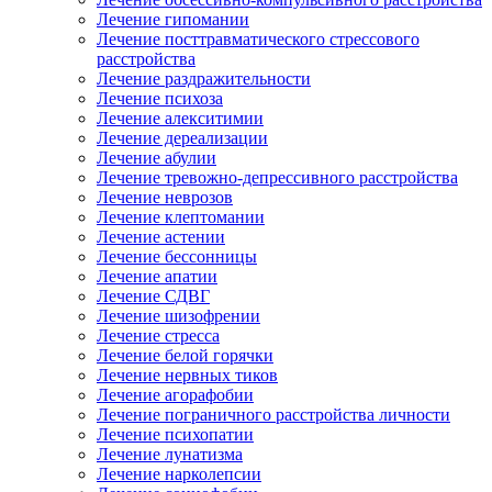
Лечение гипомании
Лечение посттравматического стрессового
расстройства
Лечение раздражительности
Лечение психоза
Лечение алекситимии
Лечение дереализации
Лечение абулии
Лечение тревожно-депрессивного расстройства
Лечение неврозов
Лечение клептомании
Лечение астении
Лечение бессонницы
Лечение апатии
Лечение СДВГ
Лечение шизофрении
Лечение стресса
Лечение белой горячки
Лечение нервных тиков
Лечение агорафобии
Лечение пограничного расстройства личности
Лечение психопатии
Лечение лунатизма
Лечение нарколепсии