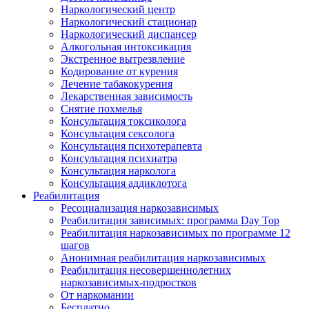
Наркологический центр
Наркологический стационар
Наркологический диспансер
Алкогольная интоксикация
Экстренное вытрезвление
Кодирование от курения
Лечение табакокурения
Лекарственная зависимость
Снятие похмелья
Консультация токсиколога
Консультация сексолога
Консультация психотерапевта
Консультация психиатра
Консультация нарколога
Консультация аддиклотога
Реабилитация
Ресоциализация наркозависимых
Реабилитация зависимых: программа Day Top
Реабилитация наркозависимых по программе 12
шагов
Анонимная реабилитация наркозависимых
Реабилитация несовершеннолетних
наркозависимых-подростков
От наркомании
Бесплатно