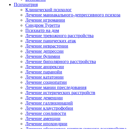
Психиатрия
Клинический психолог
Лечение маниакального-депрессивного психоза
Лечение игромании
Синдром Туретта
Психиатр на дом
Лечение тревожного расстройства
Лечение панических атак
Лечение неврастении
Лечение депрессии
Лечение булимии
Лечение биполярного расстройства
Лечение анорексии
Лечение паранойи
Лечение кататонии
Лечение социопатии
Лечение мании преследования
Лечение истерических расстройств
Лечение деменции
Лечение галлюцинаций
Лечение клаустрофобии
Лечение сонливости
Лечение аменции
Лечение ипохондрии
Лечение обсессивно-компульсивного расстройства