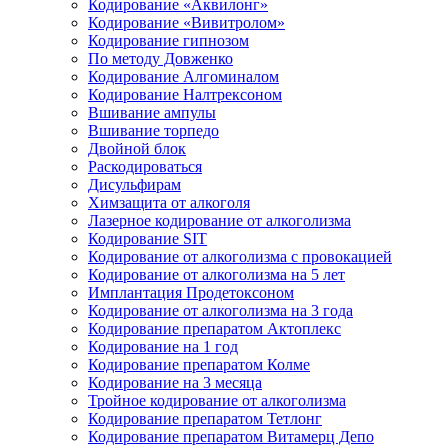
Кодирование «Аквилонг»
Кодирование «Вивитролом»
Кодирование гипнозом
По методу Довженко
Кодирование Алгоминалом
Кодирование Налтрексоном
Вшивание ампулы
Вшивание торпедо
Двойной блок
Раскодироваться
Дисульфирам
Химзащита от алкоголя
Лазерное кодирование от алкоголизма
Кодирование SIT
Кодирование от алкоголизма с провокацией
Кодирование от алкоголизма на 5 лет
Имплантация Продетоксоном
Кодирование от алкоголизма на 3 года
Кодирование препаратом Актоплекс
Кодирование на 1 год
Кодирование препаратом Колме
Кодирование на 3 месяца
Тройное кодирование от алкоголизма
Кодирование препаратом Тетлонг
Кодирование препаратом Витамерц Депо