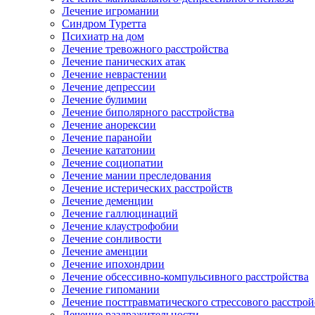
Лечение игромании
Синдром Туретта
Психиатр на дом
Лечение тревожного расстройства
Лечение панических атак
Лечение неврастении
Лечение депрессии
Лечение булимии
Лечение биполярного расстройства
Лечение анорексии
Лечение паранойи
Лечение кататонии
Лечение социопатии
Лечение мании преследования
Лечение истерических расстройств
Лечение деменции
Лечение галлюцинаций
Лечение клаустрофобии
Лечение сонливости
Лечение аменции
Лечение ипохондрии
Лечение обсессивно-компульсивного расстройства
Лечение гипомании
Лечение посттравматического стрессового расстрой
Лечение раздражительности