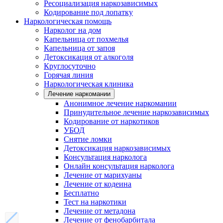
Ресоциализация наркозависимых
Кодирование под лопатку
Наркологическая помощь
Нарколог на дом
Капельница от похмелья
Капельница от запоя
Детоксикация от алкоголя
Круглосуточно
Горячая линия
Наркологическая клиника
Лечение наркомании
Анонимное лечение наркомании
Принудительное лечение наркозависимых
Кодирование от наркотиков
УБОД
Снятие ломки
Детоксикация наркозависимых
Консультация нарколога
Онлайн консультация нарколога
Лечение от марихуаны
Лечение от кодеина
Бесплатно
Тест на наркотики
Лечение от метадона
Лечение от фенобарбитала