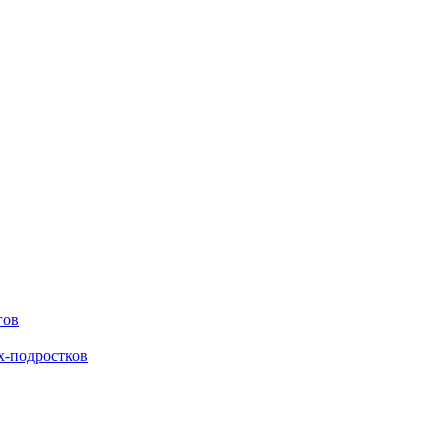
гов
х-подростков