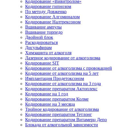
Кодирование «Вивитролом»
Кодирование гипнозом
По методу Довженко
Кодирование Алгоминалом
Кодирование Налтрексоном
Вшивание ампулы
Вшивание торпедо
Двойной блок
Раскодироваться
Дисульфирам
Химзащита от алкоголя
Лазерное кодирование от алкоголизма
Кодирование SIT
Кодирование от алкоголизма с провокацией
Кодирование от алкоголизма на 5 лет
Имплантация Продетоксоном
Кодирование от алкоголизма на 3 года
Кодирование препаратом Актоплекс
Кодирование на 1 год
Кодирование препаратом Колме
Кодирование на 3 месяца
Тройное кодирование от алкоголизма
Кодирование препаратом Тетлонг
Кодирование препаратом Витамерц Депо
Блокада от алкогольной зависимости