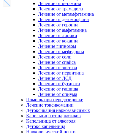
Лечение от кетамина
Лечение от трамадола
Лечение от метамфетамина
Лечение от дезоморфина
Лечение от героина
Лечение от амфетамина
Лечение от лирики
Лечение от кокаина
Лечение гипнозом
Лечение от мефедрона
Лечение от соли
Лечение от спайса
Лечение от экстази
Лечение от первитина
Лечение от ЛСД
Лечение от бутирата
Лечение от гашиша
Лечение от опиума
Помощь при передозировке
Лечение токсикомании
Детоксикация наркозависимых
Капельница от наркотиков
Капельница от алкоголя
Детокс капельница
Наркологический центр