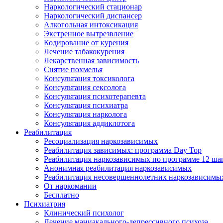
Наркологический стационар
Наркологический диспансер
Алкогольная интоксикация
Экстренное вытрезвление
Кодирование от курения
Лечение табакокурения
Лекарственная зависимость
Снятие похмелья
Консультация токсиколога
Консультация сексолога
Консультация психотерапевта
Консультация психиатра
Консультация нарколога
Консультация аддиклотога
Реабилитация
Ресоциализация наркозависимых
Реабилитация зависимых: программа Day Top
Реабилитация наркозависимых по программе 12 ша
Анонимная реабилитация наркозависимых
Реабилитация несовершеннолетних наркозависимы
От наркомании
Бесплатно
Психиатрия
Клинический психолог
Лечение маниакального-депрессивного психоза