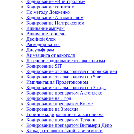
Кодирование «Вивитролом»
Кодирование гипнозом
По методу Довженко
Кодирование Алгоминалом
Кодирование Налтрексоном
Вшивание ампулы
Вшивание торпедо
Двойной блок
Раскодироваться
Дисульфирам
Химзащита от алкоголя
Лазерное кодирование от алкоголизма
Кодирование SIT
Кодирование от алкоголизма с провокацией
Кодирование от алкоголизма на 5 лет
Имплантация Продетоксоном
Кодирование от алкоголизма на 3 года
Кодирование препаратом Актоплекс
Кодирование на 1 год
Кодирование препаратом Колме
Кодирование на 3 месяца
Тройное кодирование от алкоголизма
Кодирование препаратом Тетлонг
Кодирование препаратом Витамерц Депо
Блокада от алкогольной зависимости