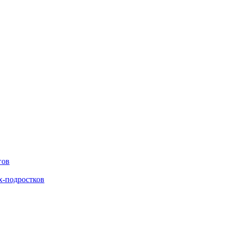
гов
х-подростков