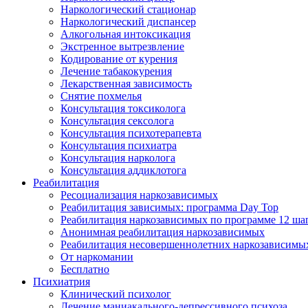
Наркологический стационар
Наркологический диспансер
Алкогольная интоксикация
Экстренное вытрезвление
Кодирование от курения
Лечение табакокурения
Лекарственная зависимость
Снятие похмелья
Консультация токсиколога
Консультация сексолога
Консультация психотерапевта
Консультация психиатра
Консультация нарколога
Консультация аддиклотога
Реабилитация
Ресоциализация наркозависимых
Реабилитация зависимых: программа Day Top
Реабилитация наркозависимых по программе 12 ша
Анонимная реабилитация наркозависимых
Реабилитация несовершеннолетних наркозависимы
От наркомании
Бесплатно
Психиатрия
Клинический психолог
Лечение маниакального-депрессивного психоза