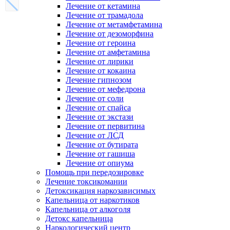
Лечение от кетамина
Лечение от трамадола
Лечение от метамфетамина
Лечение от дезоморфина
Лечение от героина
Лечение от амфетамина
Лечение от лирики
Лечение от кокаина
Лечение гипнозом
Лечение от мефедрона
Лечение от соли
Лечение от спайса
Лечение от экстази
Лечение от первитина
Лечение от ЛСД
Лечение от бутирата
Лечение от гашиша
Лечение от опиума
Помощь при передозировке
Лечение токсикомании
Детоксикация наркозависимых
Капельница от наркотиков
Капельница от алкоголя
Детокс капельница
Наркологический центр