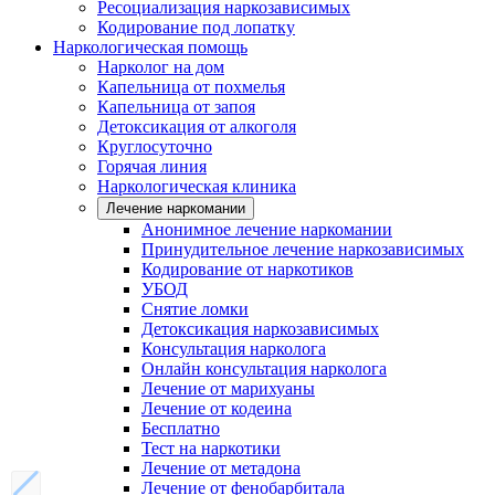
Ресоциализация наркозависимых
Кодирование под лопатку
Наркологическая помощь
Нарколог на дом
Капельница от похмелья
Капельница от запоя
Детоксикация от алкоголя
Круглосуточно
Горячая линия
Наркологическая клиника
Лечение наркомании
Анонимное лечение наркомании
Принудительное лечение наркозависимых
Кодирование от наркотиков
УБОД
Снятие ломки
Детоксикация наркозависимых
Консультация нарколога
Онлайн консультация нарколога
Лечение от марихуаны
Лечение от кодеина
Бесплатно
Тест на наркотики
Лечение от метадона
Лечение от фенобарбитала