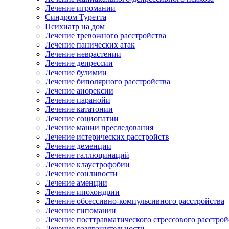
Лечение игромании
Синдром Туретта
Психиатр на дом
Лечение тревожного расстройства
Лечение панических атак
Лечение неврастении
Лечение депрессии
Лечение булимии
Лечение биполярного расстройства
Лечение анорексии
Лечение паранойи
Лечение кататонии
Лечение социопатии
Лечение мании преследования
Лечение истерических расстройств
Лечение деменции
Лечение галлюцинаций
Лечение клаустрофобии
Лечение сонливости
Лечение аменции
Лечение ипохондрии
Лечение обсессивно-компульсивного расстройства
Лечение гипомании
Лечение посттравматического стрессового расстрой
Лечение раздражительности