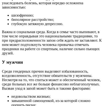
унаследовать болезнь, которая нередко осложнена
зависимостью:
шизофрению;
биполярное расстройство;
глубокую затяжную депрессию.
Важна и социальная среда. Когда в семье часто выпивают, в
том числе оправдывая это национальными традициями, то
при предрасположенности запои себя ждать не заставляют. К
ним может подтолкнуть человека привычка отмечать
праздники на работе со спиртным, наличие сильно пьющих
друзей.
У мужчин
Среди гендерных причин выделяют избалованность,
вседозволенность, отсутствие обязательств у мужчины.
Несмотря на то, что спиться может и обеспеченный человек,
среди больных все же больше финансово неблагополучных.
Вызван уход в запой может быть и такими факторами:
недовольством жизнью;
завышенной самооценкой, из-за которой сложно
оценить риски;