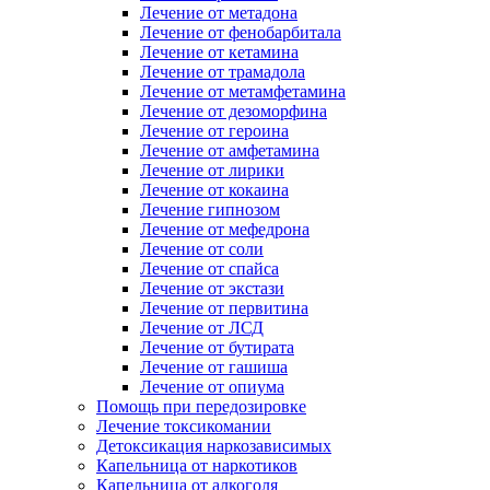
Лечение от метадона
Лечение от фенобарбитала
Лечение от кетамина
Лечение от трамадола
Лечение от метамфетамина
Лечение от дезоморфина
Лечение от героина
Лечение от амфетамина
Лечение от лирики
Лечение от кокаина
Лечение гипнозом
Лечение от мефедрона
Лечение от соли
Лечение от спайса
Лечение от экстази
Лечение от первитина
Лечение от ЛСД
Лечение от бутирата
Лечение от гашиша
Лечение от опиума
Помощь при передозировке
Лечение токсикомании
Детоксикация наркозависимых
Капельница от наркотиков
Капельница от алкоголя