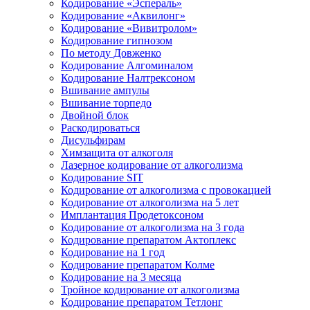
Кодирование «Эспераль»
Кодирование «Аквилонг»
Кодирование «Вивитролом»
Кодирование гипнозом
По методу Довженко
Кодирование Алгоминалом
Кодирование Налтрексоном
Вшивание ампулы
Вшивание торпедо
Двойной блок
Раскодироваться
Дисульфирам
Химзащита от алкоголя
Лазерное кодирование от алкоголизма
Кодирование SIT
Кодирование от алкоголизма с провокацией
Кодирование от алкоголизма на 5 лет
Имплантация Продетоксоном
Кодирование от алкоголизма на 3 года
Кодирование препаратом Актоплекс
Кодирование на 1 год
Кодирование препаратом Колме
Кодирование на 3 месяца
Тройное кодирование от алкоголизма
Кодирование препаратом Тетлонг