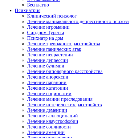
Бесплатно
Психиатрия
Клинический психолог
Лечение маниакального-депрессивного психоза
Лечение игромании
Синдром Туретта
Психиатр на дом
Лечение тревожного расстройства
Лечение панических атак
Лечение неврастении
Лечение депрессии
Лечение булимии
Лечение биполярного расстройства
Лечение анорексии
Лечение паранойи
Лечение кататонии
Лечение социопатии
Лечение мании преследования
Лечение истерических расстройств
Лечение деменции
Лечение галлюцинаций
Лечение клаустрофобии
Лечение сонливости
Лечение аменции
Лечение ипохондрии