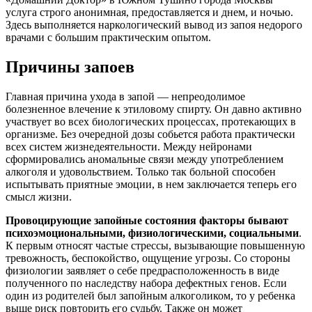
услуга строго анонимная, предоставляется и днем, и ночью.
Здесь выполняется наркологический вывод из запоя недорого
врачами с большим практическим опытом.
Причины запоев
Главная причина ухода в запой — непреодолимое
болезненное влечение к этиловому спирту. Он давно активно
участвует во всех биологических процессах, протекающих в
организме. Без очередной дозы собьется работа практически
всех систем жизнедеятельности. Между нейронами
сформировались аномальные связи между употреблением
алкоголя и удовольствием. Только так больной способен
испытывать приятные эмоции, в нем заключается теперь его
смысл жизни.
Провоцирующие запойные состояния факторы бывают
психоэмоциональными, физиологическими, социальными
.
К первым относят частые стрессы, вызывающие повышенную
тревожность, беспокойство, ощущение угрозы. Со стороны
физиологии заявляет о себе предрасположенность в виде
полученного по наследству набора дефектных генов. Если
один из родителей был запойным алкоголиком, то у ребенка
выше риск повторить его судьбу. Также он может