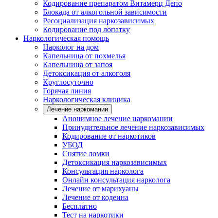
Кодирование препаратом Витамерц Депо
Блокада от алкогольной зависимости
Ресоциализация наркозависимых
Кодирование под лопатку
Наркологическая помощь
Нарколог на дом
Капельница от похмелья
Капельница от запоя
Детоксикация от алкоголя
Круглосуточно
Горячая линия
Наркологическая клиника
Лечение наркомании
Анонимное лечение наркомании
Принудительное лечение наркозависимых
Кодирование от наркотиков
УБОД
Снятие ломки
Детоксикация наркозависимых
Консультация нарколога
Онлайн консультация нарколога
Лечение от марихуаны
Лечение от кодеина
Бесплатно
Тест на наркотики