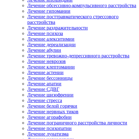
Лечение обсессивно-компульсивного расстройства
Лечение гипомании
Лечение посттравматического стрессового
расстройства
Лечение раздражительности
Лечение психоза
Лечение алекситимии
Лечение дереализации
Лечение абулии
Лечение тревожно-депрессивного расстройства
Лечение неврозов
Лечение клептомании
Лечение астении
Лечение бессонницы
Лечение апатии
Лечение СДВГ
Лечение шизофрении
Лечение стресса
Лечение белой горячки
Лечение нервных тиков
Лечение агорафобии
Лечение пограничного расстройства личности
Лечение психопатии
Лечение лунатизма