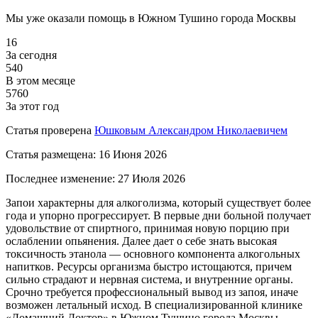
Мы уже оказали помощь
в Южном Тушино города Москвы
16
За сегодня
540
В этом месяце
5760
За этот год
Статья проверена
Юшковым Александром Николаевичем
Статья размещена:
16 Июня 2026
Последнее изменение:
27 Июля 2026
Запои характерны для алкоголизма, который существует более
года и упорно прогрессирует. В первые дни больной получает
удовольствие от спиртного, принимая новую порцию при
ослаблении опьянения. Далее дает о себе знать высокая
токсичность этанола — основного компонента алкогольных
напитков. Ресурсы организма быстро истощаются, причем
сильно страдают и нервная система, и внутренние органы.
Срочно требуется профессиональный вывод из запоя, иначе
возможен летальный исход. В специализированной клинике
«Домашний Доктор» в Южном Тушино города Москвы