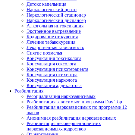
Детокс капельница
Наркологический центр
Наркологический стационар
Наркологический диспансер
Алкогольная интоксикация
Экстренное вытрезвление
Кодирование от курения
Лечение табакокурения
Лекарственная зависимость
Снятие похмелья
Консультация токсиколога
Консультация сексолога
Консультация психотерапевта
Консультация психиатра
Консультация нарколога
Консультация аддиклотога
Реабилитация
Ресоциализация наркозависимых
Реабилитация зависимых: программа Day Top
Реабилитация наркозависимых по программе 12
шагов
Анонимная реабилитация наркозависимых
Реабилитация несовершеннолетних
наркозависимых-подростков
От наркомании