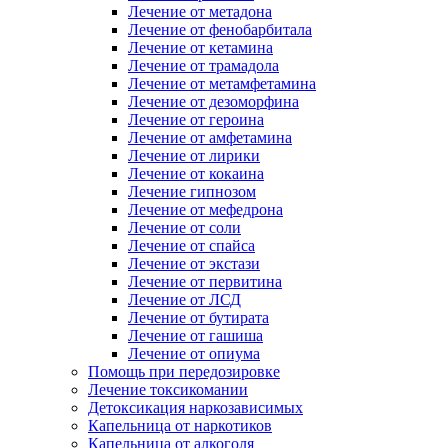
Лечение от метадона
Лечение от фенобарбитала
Лечение от кетамина
Лечение от трамадола
Лечение от метамфетамина
Лечение от дезоморфина
Лечение от героина
Лечение от амфетамина
Лечение от лирики
Лечение от кокаина
Лечение гипнозом
Лечение от мефедрона
Лечение от соли
Лечение от спайса
Лечение от экстази
Лечение от первитина
Лечение от ЛСД
Лечение от бутирата
Лечение от гашиша
Лечение от опиума
Помощь при передозировке
Лечение токсикомании
Детоксикация наркозависимых
Капельница от наркотиков
Капельница от алкоголя