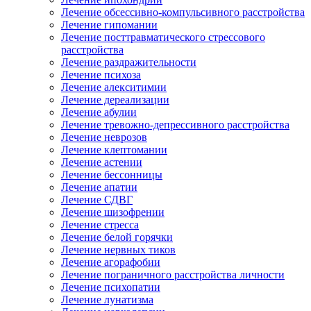
Лечение обсессивно-компульсивного расстройства
Лечение гипомании
Лечение посттравматического стрессового
расстройства
Лечение раздражительности
Лечение психоза
Лечение алекситимии
Лечение дереализации
Лечение абулии
Лечение тревожно-депрессивного расстройства
Лечение неврозов
Лечение клептомании
Лечение астении
Лечение бессонницы
Лечение апатии
Лечение СДВГ
Лечение шизофрении
Лечение стресса
Лечение белой горячки
Лечение нервных тиков
Лечение агорафобии
Лечение пограничного расстройства личности
Лечение психопатии
Лечение лунатизма