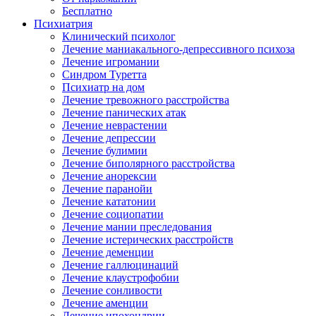
Бесплатно
Психиатрия
Клинический психолог
Лечение маниакального-депрессивного психоза
Лечение игромании
Синдром Туретта
Психиатр на дом
Лечение тревожного расстройства
Лечение панических атак
Лечение неврастении
Лечение депрессии
Лечение булимии
Лечение биполярного расстройства
Лечение анорексии
Лечение паранойи
Лечение кататонии
Лечение социопатии
Лечение мании преследования
Лечение истерических расстройств
Лечение деменции
Лечение галлюцинаций
Лечение клаустрофобии
Лечение сонливости
Лечение аменции
Лечение ипохондрии