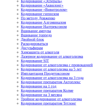
Кодирование «Эспераль»
Кодирование «Аквилонг»
Кодирование «Вивитролом»
Кодирование гипнозом
По методу Довженко
Кодирование Алгоминалом
Кодирование Налтрексоном
Вшивание ампулы
Вшивание торпедо
Двойной блок
Раскодироваться
Дисульфирам
Химзащита от алкоголя
Лазерное кодирование от алкоголизма
Кодирование SIT
Кодирование от алкоголизма с провокацией
Кодирование от алкоголизма на 5 лет
Имплантация Продетоксоном
Кодирование от алкоголизма на 3 года
Кодирование препаратом Актоплекс
Кодирование на 1 год
Кодирование препаратом Колме
Кодирование на 3 месяца
Тройное кодирование от алкоголизма
Кодирование препаратом Тетлонг