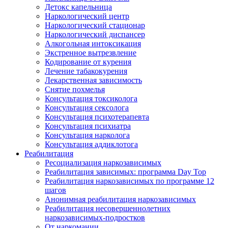
Детокс капельница
Наркологический центр
Наркологический стационар
Наркологический диспансер
Алкогольная интоксикация
Экстренное вытрезвление
Кодирование от курения
Лечение табакокурения
Лекарственная зависимость
Снятие похмелья
Консультация токсиколога
Консультация сексолога
Консультация психотерапевта
Консультация психиатра
Консультация нарколога
Консультация аддиклотога
Реабилитация
Ресоциализация наркозависимых
Реабилитация зависимых: программа Day Top
Реабилитация наркозависимых по программе 12
шагов
Анонимная реабилитация наркозависимых
Реабилитация несовершеннолетних
наркозависимых-подростков
От наркомании