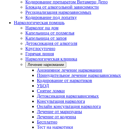
Кодирование препаратом Витамерц Депо
Блокада от алкогольной зависимости
Ресоциализация наркозависимых
Кодирование под лопатку
Наркологическая помощь
Нарколог на дом
Капельница от похмелья
Капельница от запоя
Детоксикация от алкоголя
Круглосуточно
Горячая линия
Наркологическая клиника
Лечение наркомании
Анонимное лечение наркомании
Принудительное лечение наркозависимых
Кодирование от наркотиков
УБОД
Снятие ломки
Детоксикация наркозависимых
Консультация нарколога
Онлайн консультация нарколога
Лечение от марихуаны
Лечение от кодеина
Бесплатно
Тест на наркотики