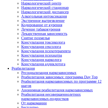
Наркологический центр
Наркологический стационар
Наркологический диспансер
Алкогольная интоксикация
Экстренное вытрезвление
Кодирование от курения
Лечение табакокурения
Лекарственная зависимость
Снятие похмелья
Консультация токсиколога
Консультация сексолога
Консультация психотерапевта
Консультация психиатра
Консультация нарколога
Консультация аддиклотога
Реабилитация
Ресоциализация наркозависимых
Реабилитация зависимых: программа Day Top
Реабилитация наркозависимых по программе 12
шагов
Анонимная реабилитация наркозависимых
Реабилитация несовершеннолетних
наркозависимых-подростков
От наркомании
Бесплатно