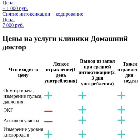
Цена:
+ 1 000 руб.
Снятие интоксикации + кодирование
Цена:
7 000 руб.
Цены на услуги
клиники Домашний
доктор
Вывод из запоя
Легкое
Тяжело
при средней
Что входит в
отравление
(1
отравлен
интоксикации
(2-
цену
день
дня - 2
3 дня
употребления)
недели
употребления)
Осмотр врача,
измерение пульса,
давления
ЭКГ
Антикоагулянты
Измерение уровня
кислорода в