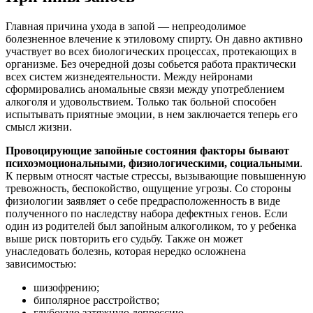
Главная причина ухода в запой — непреодолимое
болезненное влечение к этиловому спирту. Он давно активно
участвует во всех биологических процессах, протекающих в
организме. Без очередной дозы собьется работа практически
всех систем жизнедеятельности. Между нейронами
сформировались аномальные связи между употреблением
алкоголя и удовольствием. Только так больной способен
испытывать приятные эмоции, в нем заключается теперь его
смысл жизни.
Провоцирующие запойные состояния факторы бывают
психоэмоциональными, физиологическими, социальными
.
К первым относят частые стрессы, вызывающие повышенную
тревожность, беспокойство, ощущение угрозы. Со стороны
физиологии заявляет о себе предрасположенность в виде
полученного по наследству набора дефектных генов. Если
один из родителей был запойным алкоголиком, то у ребенка
выше риск повторить его судьбу. Также он может
унаследовать болезнь, которая нередко осложнена
зависимостью:
шизофрению;
биполярное расстройство;
глубокую затяжную депрессию.