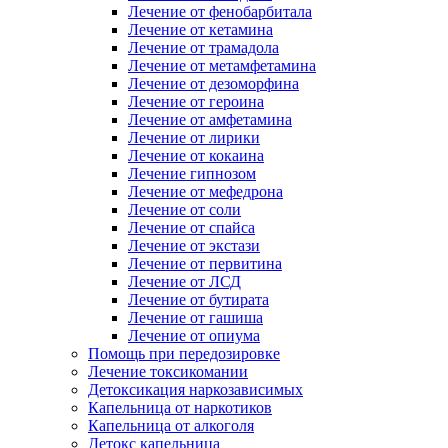
Лечение от фенобарбитала
Лечение от кетамина
Лечение от трамадола
Лечение от метамфетамина
Лечение от дезоморфина
Лечение от героина
Лечение от амфетамина
Лечение от лирики
Лечение от кокаина
Лечение гипнозом
Лечение от мефедрона
Лечение от соли
Лечение от спайса
Лечение от экстази
Лечение от первитина
Лечение от ЛСД
Лечение от бутирата
Лечение от гашиша
Лечение от опиума
Помощь при передозировке
Лечение токсикомании
Детоксикация наркозависимых
Капельница от наркотиков
Капельница от алкоголя
Детокс капельница