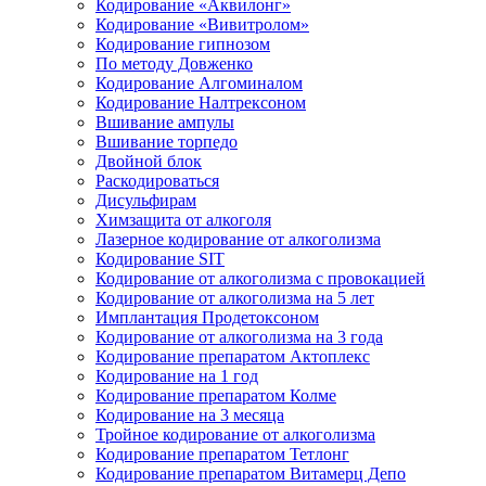
Кодирование «Аквилонг»
Кодирование «Вивитролом»
Кодирование гипнозом
По методу Довженко
Кодирование Алгоминалом
Кодирование Налтрексоном
Вшивание ампулы
Вшивание торпедо
Двойной блок
Раскодироваться
Дисульфирам
Химзащита от алкоголя
Лазерное кодирование от алкоголизма
Кодирование SIT
Кодирование от алкоголизма с провокацией
Кодирование от алкоголизма на 5 лет
Имплантация Продетоксоном
Кодирование от алкоголизма на 3 года
Кодирование препаратом Актоплекс
Кодирование на 1 год
Кодирование препаратом Колме
Кодирование на 3 месяца
Тройное кодирование от алкоголизма
Кодирование препаратом Тетлонг
Кодирование препаратом Витамерц Депо