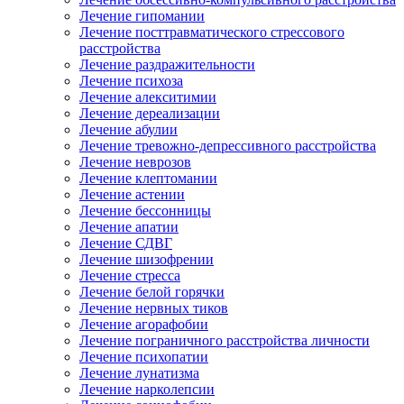
Лечение гипомании
Лечение посттравматического стрессового
расстройства
Лечение раздражительности
Лечение психоза
Лечение алекситимии
Лечение дереализации
Лечение абулии
Лечение тревожно-депрессивного расстройства
Лечение неврозов
Лечение клептомании
Лечение астении
Лечение бессонницы
Лечение апатии
Лечение СДВГ
Лечение шизофрении
Лечение стресса
Лечение белой горячки
Лечение нервных тиков
Лечение агорафобии
Лечение пограничного расстройства личности
Лечение психопатии
Лечение лунатизма
Лечение нарколепсии