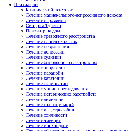
Психиатрия
Клинический психолог
Лечение маниакального-депрессивного психоза
Лечение игромании
Синдром Туретта
Психиатр на дом
Лечение тревожного расстройства
Лечение панических атак
Лечение неврастении
Лечение депрессии
Лечение булимии
Лечение биполярного расстройства
Лечение анорексии
Лечение паранойи
Лечение кататонии
Лечение социопатии
Лечение мании преследования
Лечение истерических расстройств
Лечение деменции
Лечение галлюцинаций
Лечение клаустрофобии
Лечение сонливости
Лечение аменции
Лечение ипохондрии
Лечение обсессивно-компульсивного расстройства