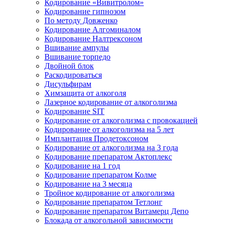
Кодирование «Вивитролом»
Кодирование гипнозом
По методу Довженко
Кодирование Алгоминалом
Кодирование Налтрексоном
Вшивание ампулы
Вшивание торпедо
Двойной блок
Раскодироваться
Дисульфирам
Химзащита от алкоголя
Лазерное кодирование от алкоголизма
Кодирование SIT
Кодирование от алкоголизма с провокацией
Кодирование от алкоголизма на 5 лет
Имплантация Продетоксоном
Кодирование от алкоголизма на 3 года
Кодирование препаратом Актоплекс
Кодирование на 1 год
Кодирование препаратом Колме
Кодирование на 3 месяца
Тройное кодирование от алкоголизма
Кодирование препаратом Тетлонг
Кодирование препаратом Витамерц Депо
Блокада от алкогольной зависимости