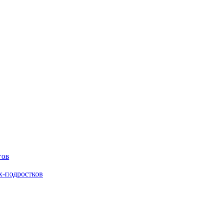
гов
х-подростков