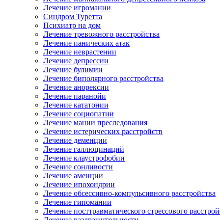
Лечение игромании
Синдром Туретта
Психиатр на дом
Лечение тревожного расстройства
Лечение панических атак
Лечение неврастении
Лечение депрессии
Лечение булимии
Лечение биполярного расстройства
Лечение анорексии
Лечение паранойи
Лечение кататонии
Лечение социопатии
Лечение мании преследования
Лечение истерических расстройств
Лечение деменции
Лечение галлюцинаций
Лечение клаустрофобии
Лечение сонливости
Лечение аменции
Лечение ипохондрии
Лечение обсессивно-компульсивного расстройства
Лечение гипомании
Лечение посттравматического стрессового расстрой
Лечение раздражительности