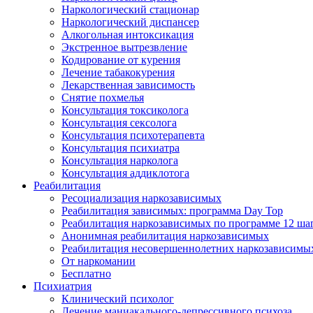
Наркологический стационар
Наркологический диспансер
Алкогольная интоксикация
Экстренное вытрезвление
Кодирование от курения
Лечение табакокурения
Лекарственная зависимость
Снятие похмелья
Консультация токсиколога
Консультация сексолога
Консультация психотерапевта
Консультация психиатра
Консультация нарколога
Консультация аддиклотога
Реабилитация
Ресоциализация наркозависимых
Реабилитация зависимых: программа Day Top
Реабилитация наркозависимых по программе 12 ша
Анонимная реабилитация наркозависимых
Реабилитация несовершеннолетних наркозависимы
От наркомании
Бесплатно
Психиатрия
Клинический психолог
Лечение маниакального-депрессивного психоза