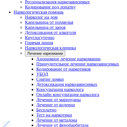
Ресоциализация наркозависимых
Кодирование под лопатку
Наркологическая помощь
Нарколог на дом
Капельница от похмелья
Капельница от запоя
Детоксикация от алкоголя
Круглосуточно
Горячая линия
Наркологическая клиника
Лечение наркомании
Анонимное лечение наркомании
Принудительное лечение наркозависимых
Кодирование от наркотиков
УБОД
Снятие ломки
Детоксикация наркозависимых
Консультация нарколога
Онлайн консультация нарколога
Лечение от марихуаны
Лечение от кодеина
Бесплатно
Тест на наркотики
Лечение от метадона
Лечение от фенобарбитала