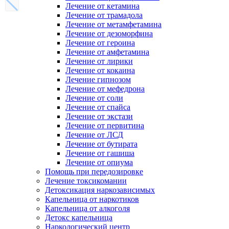
Лечение от кетамина
Лечение от трамадола
Лечение от метамфетамина
Лечение от дезоморфина
Лечение от героина
Лечение от амфетамина
Лечение от лирики
Лечение от кокаина
Лечение гипнозом
Лечение от мефедрона
Лечение от соли
Лечение от спайса
Лечение от экстази
Лечение от первитина
Лечение от ЛСД
Лечение от бутирата
Лечение от гашиша
Лечение от опиума
Помощь при передозировке
Лечение токсикомании
Детоксикация наркозависимых
Капельница от наркотиков
Капельница от алкоголя
Детокс капельница
Наркологический центр