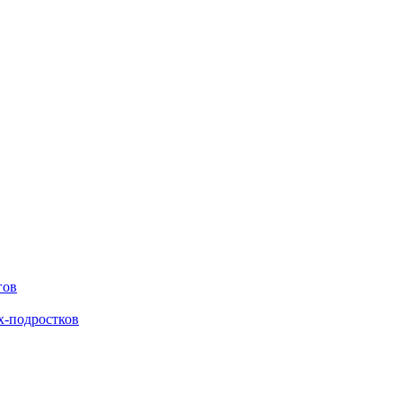
гов
х-подростков