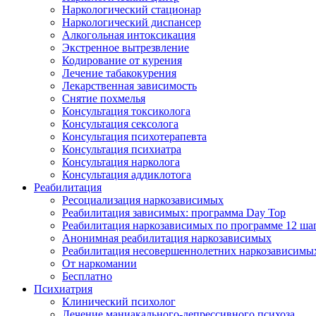
Наркологический стационар
Наркологический диспансер
Алкогольная интоксикация
Экстренное вытрезвление
Кодирование от курения
Лечение табакокурения
Лекарственная зависимость
Снятие похмелья
Консультация токсиколога
Консультация сексолога
Консультация психотерапевта
Консультация психиатра
Консультация нарколога
Консультация аддиклотога
Реабилитация
Ресоциализация наркозависимых
Реабилитация зависимых: программа Day Top
Реабилитация наркозависимых по программе 12 ша
Анонимная реабилитация наркозависимых
Реабилитация несовершеннолетних наркозависимы
От наркомании
Бесплатно
Психиатрия
Клинический психолог
Лечение маниакального-депрессивного психоза