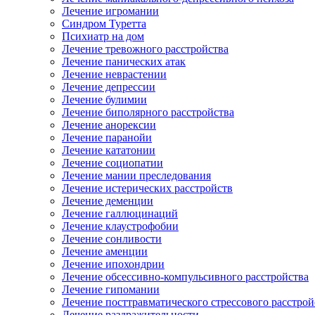
Лечение игромании
Синдром Туретта
Психиатр на дом
Лечение тревожного расстройства
Лечение панических атак
Лечение неврастении
Лечение депрессии
Лечение булимии
Лечение биполярного расстройства
Лечение анорексии
Лечение паранойи
Лечение кататонии
Лечение социопатии
Лечение мании преследования
Лечение истерических расстройств
Лечение деменции
Лечение галлюцинаций
Лечение клаустрофобии
Лечение сонливости
Лечение аменции
Лечение ипохондрии
Лечение обсессивно-компульсивного расстройства
Лечение гипомании
Лечение посттравматического стрессового расстрой
Лечение раздражительности