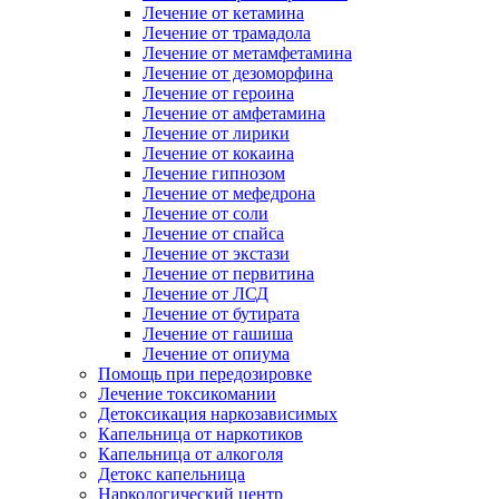
Лечение от кетамина
Лечение от трамадола
Лечение от метамфетамина
Лечение от дезоморфина
Лечение от героина
Лечение от амфетамина
Лечение от лирики
Лечение от кокаина
Лечение гипнозом
Лечение от мефедрона
Лечение от соли
Лечение от спайса
Лечение от экстази
Лечение от первитина
Лечение от ЛСД
Лечение от бутирата
Лечение от гашиша
Лечение от опиума
Помощь при передозировке
Лечение токсикомании
Детоксикация наркозависимых
Капельница от наркотиков
Капельница от алкоголя
Детокс капельница
Наркологический центр