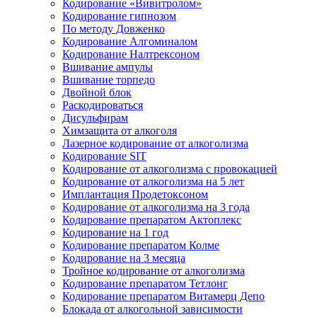
Кодирование «Вивитролом»
Кодирование гипнозом
По методу Довженко
Кодирование Алгоминалом
Кодирование Налтрексоном
Вшивание ампулы
Вшивание торпедо
Двойной блок
Раскодироваться
Дисульфирам
Химзащита от алкоголя
Лазерное кодирование от алкоголизма
Кодирование SIT
Кодирование от алкоголизма с провокацией
Кодирование от алкоголизма на 5 лет
Имплантация Продетоксоном
Кодирование от алкоголизма на 3 года
Кодирование препаратом Актоплекс
Кодирование на 1 год
Кодирование препаратом Колме
Кодирование на 3 месяца
Тройное кодирование от алкоголизма
Кодирование препаратом Тетлонг
Кодирование препаратом Витамерц Депо
Блокада от алкогольной зависимости