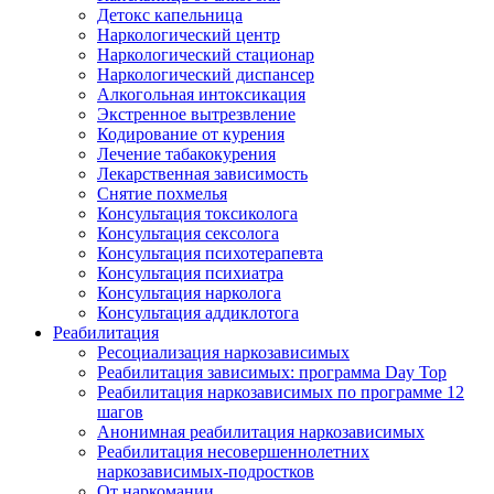
Детокс капельница
Наркологический центр
Наркологический стационар
Наркологический диспансер
Алкогольная интоксикация
Экстренное вытрезвление
Кодирование от курения
Лечение табакокурения
Лекарственная зависимость
Снятие похмелья
Консультация токсиколога
Консультация сексолога
Консультация психотерапевта
Консультация психиатра
Консультация нарколога
Консультация аддиклотога
Реабилитация
Ресоциализация наркозависимых
Реабилитация зависимых: программа Day Top
Реабилитация наркозависимых по программе 12
шагов
Анонимная реабилитация наркозависимых
Реабилитация несовершеннолетних
наркозависимых-подростков
От наркомании