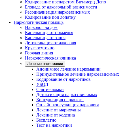
Кодирование препаратом Витамерц Депо
Блокада от алкогольной зависимости
Ресоциализация наркозависимых
Кодирование под лопатку
Наркологическая помощь
Нарколог на дом
Капельница от похмелья
Капельница от запоя
Детоксикация от алкоголя
Круглосуточно
Горячая линия
Наркологическая клиника
Лечение наркомании
Анонимное лечение наркомании
Принудительное лечение наркозависимых
Кодирование от наркотиков
УБОД
Снятие ломки
Детоксикация наркозависимых
Консультация нарколога
Онлайн консультация нарколога
Лечение от марихуаны
Лечение от кодеина
Бесплатно
Тест на наркотики