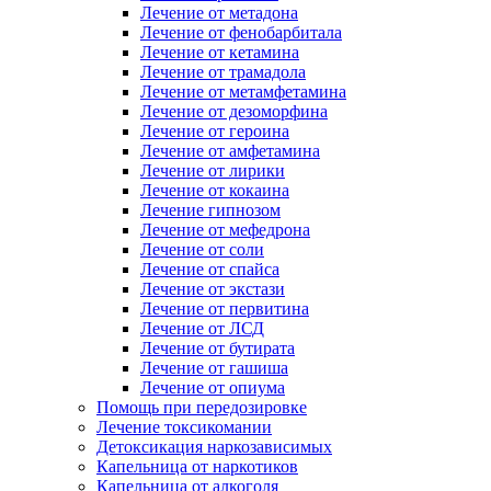
Лечение от метадона
Лечение от фенобарбитала
Лечение от кетамина
Лечение от трамадола
Лечение от метамфетамина
Лечение от дезоморфина
Лечение от героина
Лечение от амфетамина
Лечение от лирики
Лечение от кокаина
Лечение гипнозом
Лечение от мефедрона
Лечение от соли
Лечение от спайса
Лечение от экстази
Лечение от первитина
Лечение от ЛСД
Лечение от бутирата
Лечение от гашиша
Лечение от опиума
Помощь при передозировке
Лечение токсикомании
Детоксикация наркозависимых
Капельница от наркотиков
Капельница от алкоголя