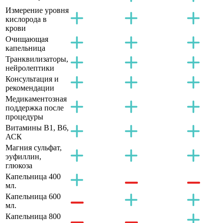
Измерение уровня
кислорода в
крови
Очищающая
капельница
Транквилизаторы,
нейролептики
Консультация и
рекомендации
Медикаментозная
поддержка после
процедуры
Витамины B1, B6,
АСК
Магния сульфат,
эуфиллин,
глюкоза
Капельница 400
мл.
Капельница 600
мл.
Капельница 800