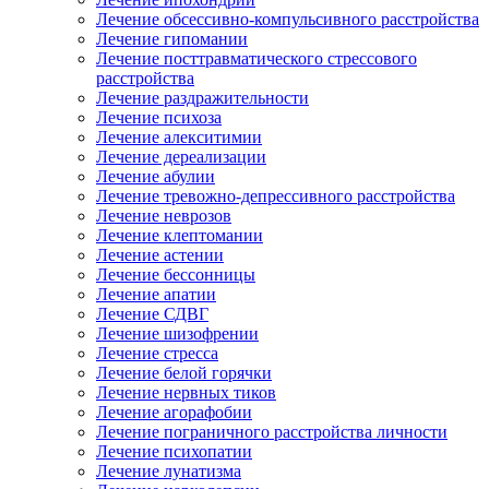
Лечение обсессивно-компульсивного расстройства
Лечение гипомании
Лечение посттравматического стрессового
расстройства
Лечение раздражительности
Лечение психоза
Лечение алекситимии
Лечение дереализации
Лечение абулии
Лечение тревожно-депрессивного расстройства
Лечение неврозов
Лечение клептомании
Лечение астении
Лечение бессонницы
Лечение апатии
Лечение СДВГ
Лечение шизофрении
Лечение стресса
Лечение белой горячки
Лечение нервных тиков
Лечение агорафобии
Лечение пограничного расстройства личности
Лечение психопатии
Лечение лунатизма