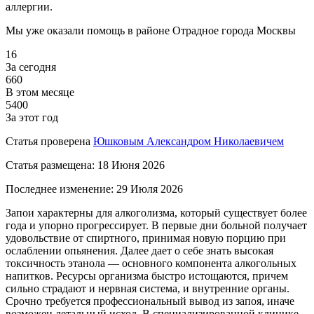
аллергии.
Мы уже оказали помощь
в районе Отрадное города Москвы
16
За сегодня
660
В этом месяце
5400
За этот год
Статья проверена
Юшковым Александром Николаевичем
Статья размещена:
18 Июня 2026
Последнее изменение:
29 Июля 2026
Запои характерны для алкоголизма, который существует более
года и упорно прогрессирует. В первые дни больной получает
удовольствие от спиртного, принимая новую порцию при
ослаблении опьянения. Далее дает о себе знать высокая
токсичность этанола — основного компонента алкогольных
напитков. Ресурсы организма быстро истощаются, причем
сильно страдают и нервная система, и внутренние органы.
Срочно требуется профессиональный вывод из запоя, иначе
возможен летальный исход. В специализированной клинике