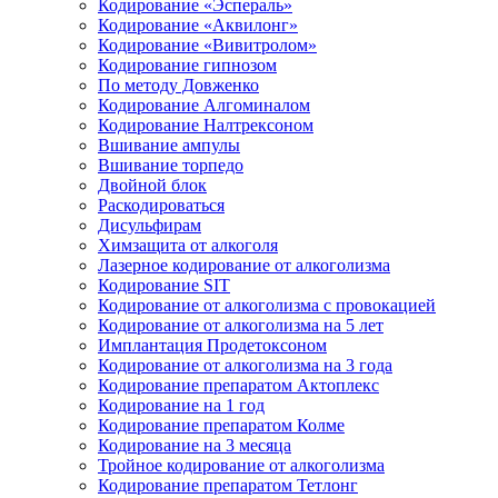
Кодирование «Эспераль»
Кодирование «Аквилонг»
Кодирование «Вивитролом»
Кодирование гипнозом
По методу Довженко
Кодирование Алгоминалом
Кодирование Налтрексоном
Вшивание ампулы
Вшивание торпедо
Двойной блок
Раскодироваться
Дисульфирам
Химзащита от алкоголя
Лазерное кодирование от алкоголизма
Кодирование SIT
Кодирование от алкоголизма с провокацией
Кодирование от алкоголизма на 5 лет
Имплантация Продетоксоном
Кодирование от алкоголизма на 3 года
Кодирование препаратом Актоплекс
Кодирование на 1 год
Кодирование препаратом Колме
Кодирование на 3 месяца
Тройное кодирование от алкоголизма
Кодирование препаратом Тетлонг