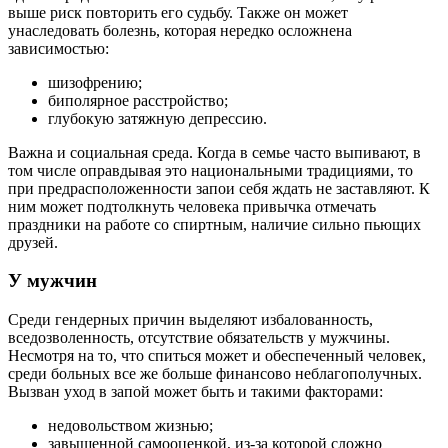
выше риск повторить его судьбу. Также он может
унаследовать болезнь, которая нередко осложнена
зависимостью:
шизофрению;
биполярное расстройство;
глубокую затяжную депрессию.
Важна и социальная среда. Когда в семье часто выпивают, в
том числе оправдывая это национальными традициями, то
при предрасположенности запои себя ждать не заставляют. К
ним может подтолкнуть человека привычка отмечать
праздники на работе со спиртным, наличие сильно пьющих
друзей.
У мужчин
Среди гендерных причин выделяют избалованность,
вседозволенность, отсутствие обязательств у мужчины.
Несмотря на то, что спиться может и обеспеченный человек,
среди больных все же больше финансово неблагополучных.
Вызван уход в запой может быть и такими факторами:
недовольством жизнью;
завышенной самооценкой, из-за которой сложно