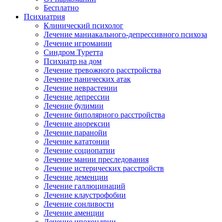
Бесплатно
Психиатрия
Клинический психолог
Лечение маниакального-депрессивного психоза
Лечение игромании
Синдром Туретта
Психиатр на дом
Лечение тревожного расстройства
Лечение панических атак
Лечение неврастении
Лечение депрессии
Лечение булимии
Лечение биполярного расстройства
Лечение анорексии
Лечение паранойи
Лечение кататонии
Лечение социопатии
Лечение мании преследования
Лечение истерических расстройств
Лечение деменции
Лечение галлюцинаций
Лечение клаустрофобии
Лечение сонливости
Лечение аменции
Лечение ипохондрии