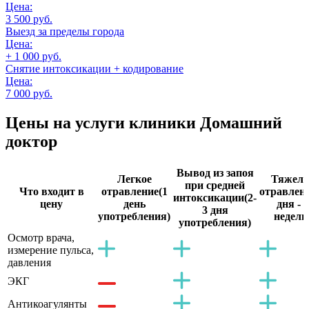
Цена:
3 500 руб.
Выезд за пределы города
Цена:
+ 1 000 руб.
Снятие интоксикации + кодирование
Цена:
7 000 руб.
Цены на услуги
клиники Домашний
доктор
Вывод из запоя
Легкое
Тяжело
при средней
Что входит в
отравление
(1
отравлен
интоксикации
(2-
цену
день
дня - 2
3 дня
употребления)
недели
употребления)
Осмотр врача,
измерение пульса,
давления
ЭКГ
Антикоагулянты