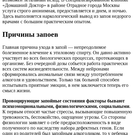
«Домашний Доктор» в районе Отрадное города Москвы
услуга строго анонимная, предоставляется и днем, и ночью.
Здесь выполняется наркологический вывод из запоя недорого
врачами с большим практическим опытом.
Причины запоев
Главная причина ухода в запой — непреодолимое
болезненное влечение к этиловому спирту. Он давно активно
участвует во всех биологических процессах, протекающих в
организме. Без очередной дозы собьется работа практически
всех систем жизнедеятельности. Между нейронами
сформировались аномальные связи между употреблением
алкоголя и удовольствием. Только так больной способен
испытывать приятные эмоции, в нем заключается теперь его
смысл жизни.
Провоцирующие запойные состояния факторы бывают
психоэмоциональными, физиологическими, социальными
.
К первым относят частые стрессы, вызывающие повышенную
тревожность, беспокойство, ощущение угрозы. Со стороны
физиологии заявляет о себе предрасположенность в виде
полученного по наследству набора дефектных генов. Если
один из родителей был запойным алкоголиком, то у ребенка