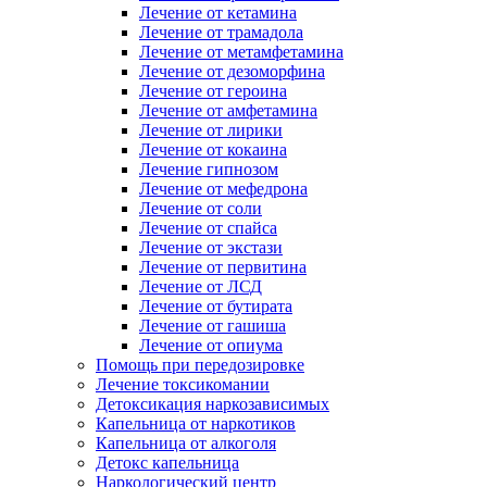
Лечение от кетамина
Лечение от трамадола
Лечение от метамфетамина
Лечение от дезоморфина
Лечение от героина
Лечение от амфетамина
Лечение от лирики
Лечение от кокаина
Лечение гипнозом
Лечение от мефедрона
Лечение от соли
Лечение от спайса
Лечение от экстази
Лечение от первитина
Лечение от ЛСД
Лечение от бутирата
Лечение от гашиша
Лечение от опиума
Помощь при передозировке
Лечение токсикомании
Детоксикация наркозависимых
Капельница от наркотиков
Капельница от алкоголя
Детокс капельница
Наркологический центр