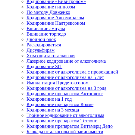
Кодирование «Вивитролом»
Кодирование гипнозом
По методу Довженко
Кодирование Алгоминалом
Кодирование Налтрексоном
Вшивание ампулы
Вшивание торпедо
Двойной блок
Раскодироваться
Дисульфирам
Химзащита от алкоголя
Лазерное кодирование от алкоголизма
Кодирование SIT
Кодирование от алкоголизма с провокацией
Кодирование от алкоголизма на 5 лет
Имплантация Продетоксоном
Кодирование от алкоголизма на 3 года
Кодирование препаратом Актоплекс
Кодирование на 1 год
Кодирование препаратом Колме
Кодирование на 3 месяца
Тройное кодирование от алкоголизма
Кодирование препаратом Тетлонг
Кодирование препаратом Витамерц Депо
Блокада от алкогольной зависимости