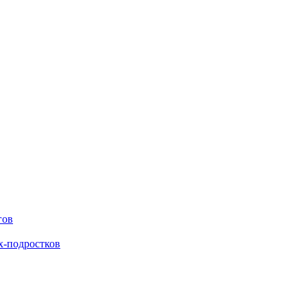
гов
х-подростков