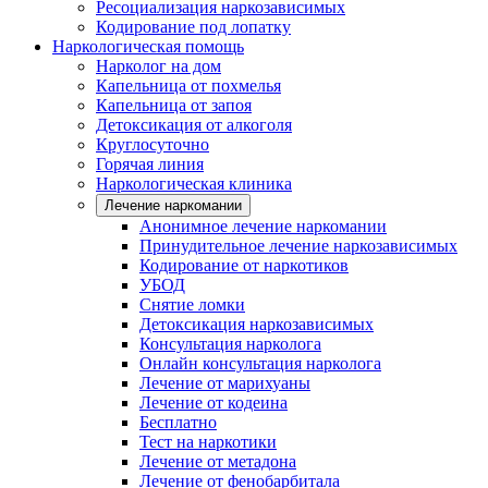
Ресоциализация наркозависимых
Кодирование под лопатку
Наркологическая помощь
Нарколог на дом
Капельница от похмелья
Капельница от запоя
Детоксикация от алкоголя
Круглосуточно
Горячая линия
Наркологическая клиника
Лечение наркомании
Анонимное лечение наркомании
Принудительное лечение наркозависимых
Кодирование от наркотиков
УБОД
Снятие ломки
Детоксикация наркозависимых
Консультация нарколога
Онлайн консультация нарколога
Лечение от марихуаны
Лечение от кодеина
Бесплатно
Тест на наркотики
Лечение от метадона
Лечение от фенобарбитала