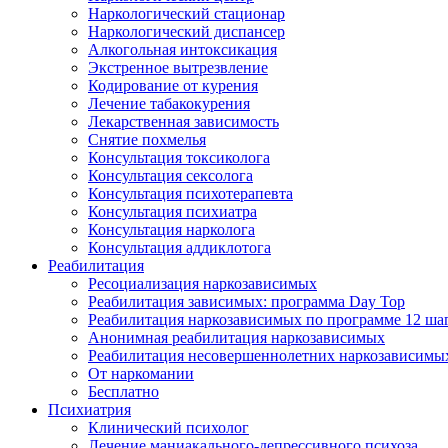
Наркологический стационар
Наркологический диспансер
Алкогольная интоксикация
Экстренное вытрезвление
Кодирование от курения
Лечение табакокурения
Лекарственная зависимость
Снятие похмелья
Консультация токсиколога
Консультация сексолога
Консультация психотерапевта
Консультация психиатра
Консультация нарколога
Консультация аддиклотога
Реабилитация
Ресоциализация наркозависимых
Реабилитация зависимых: программа Day Top
Реабилитация наркозависимых по программе 12 ша
Анонимная реабилитация наркозависимых
Реабилитация несовершеннолетних наркозависимы
От наркомании
Бесплатно
Психиатрия
Клинический психолог
Лечение маниакального-депрессивного психоза