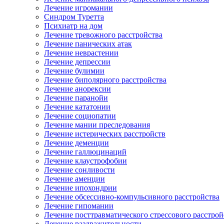
Лечение игромании
Синдром Туретта
Психиатр на дом
Лечение тревожного расстройства
Лечение панических атак
Лечение неврастении
Лечение депрессии
Лечение булимии
Лечение биполярного расстройства
Лечение анорексии
Лечение паранойи
Лечение кататонии
Лечение социопатии
Лечение мании преследования
Лечение истерических расстройств
Лечение деменции
Лечение галлюцинаций
Лечение клаустрофобии
Лечение сонливости
Лечение аменции
Лечение ипохондрии
Лечение обсессивно-компульсивного расстройства
Лечение гипомании
Лечение посттравматического стрессового расстрой
Лечение раздражительности