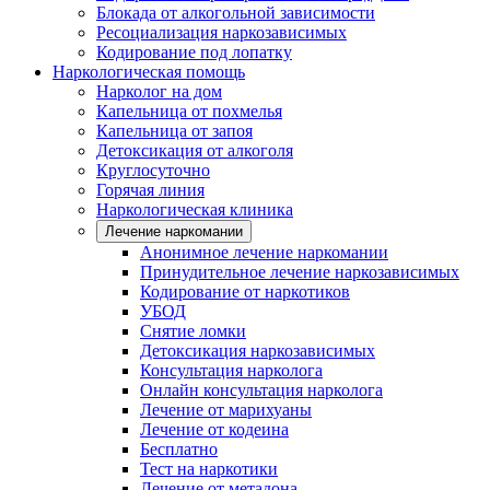
Блокада от алкогольной зависимости
Ресоциализация наркозависимых
Кодирование под лопатку
Наркологическая помощь
Нарколог на дом
Капельница от похмелья
Капельница от запоя
Детоксикация от алкоголя
Круглосуточно
Горячая линия
Наркологическая клиника
Лечение наркомании
Анонимное лечение наркомании
Принудительное лечение наркозависимых
Кодирование от наркотиков
УБОД
Снятие ломки
Детоксикация наркозависимых
Консультация нарколога
Онлайн консультация нарколога
Лечение от марихуаны
Лечение от кодеина
Бесплатно
Тест на наркотики
Лечение от метадона