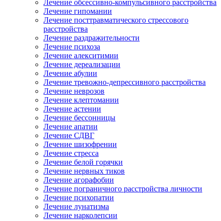
Лечение обсессивно-компульсивного расстройства
Лечение гипомании
Лечение посттравматического стрессового
расстройства
Лечение раздражительности
Лечение психоза
Лечение алекситимии
Лечение дереализации
Лечение абулии
Лечение тревожно-депрессивного расстройства
Лечение неврозов
Лечение клептомании
Лечение астении
Лечение бессонницы
Лечение апатии
Лечение СДВГ
Лечение шизофрении
Лечение стресса
Лечение белой горячки
Лечение нервных тиков
Лечение агорафобии
Лечение пограничного расстройства личности
Лечение психопатии
Лечение лунатизма
Лечение нарколепсии