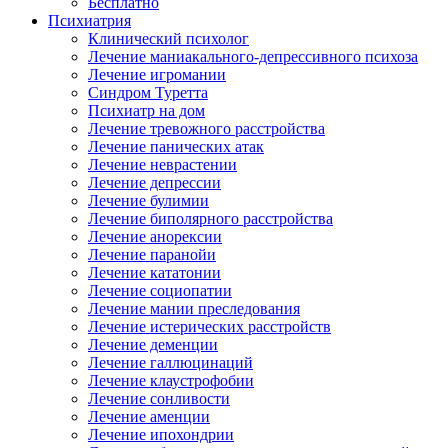
Бесплатно
Психиатрия
Клинический психолог
Лечение маниакального-депрессивного психоза
Лечение игромании
Синдром Туретта
Психиатр на дом
Лечение тревожного расстройства
Лечение панических атак
Лечение неврастении
Лечение депрессии
Лечение булимии
Лечение биполярного расстройства
Лечение анорексии
Лечение паранойи
Лечение кататонии
Лечение социопатии
Лечение мании преследования
Лечение истерических расстройств
Лечение деменции
Лечение галлюцинаций
Лечение клаустрофобии
Лечение сонливости
Лечение аменции
Лечение ипохондрии