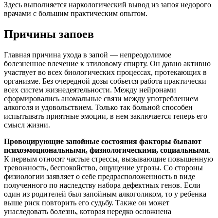
Здесь выполняется наркологический вывод из запоя недорого
врачами с большим практическим опытом.
Причины запоев
Главная причина ухода в запой — непреодолимое
болезненное влечение к этиловому спирту. Он давно активно
участвует во всех биологических процессах, протекающих в
организме. Без очередной дозы собьется работа практически
всех систем жизнедеятельности. Между нейронами
сформировались аномальные связи между употреблением
алкоголя и удовольствием. Только так больной способен
испытывать приятные эмоции, в нем заключается теперь его
смысл жизни.
Провоцирующие запойные состояния факторы бывают
психоэмоциональными, физиологическими, социальными
.
К первым относят частые стрессы, вызывающие повышенную
тревожность, беспокойство, ощущение угрозы. Со стороны
физиологии заявляет о себе предрасположенность в виде
полученного по наследству набора дефектных генов. Если
один из родителей был запойным алкоголиком, то у ребенка
выше риск повторить его судьбу. Также он может
унаследовать болезнь, которая нередко осложнена