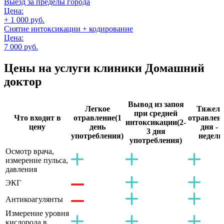
Выезд за пределы города
Цена:
+ 1 000 руб.
Снятие интоксикации + кодирование
Цена:
7 000 руб.
Цены на услуги
клиники Домашний
доктор
Вывод из запоя
Легкое
Тяжело
при средней
Что входит в
отравление
(1
отравлен
интоксикации
(2-
цену
день
дня - 2
3 дня
употребления)
недели
употребления)
Осмотр врача,
измерение пульса,
давления
ЭКГ
Антикоагулянты
Измерение уровня
кислорода в