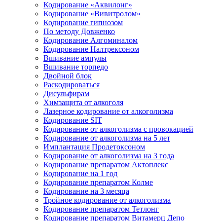
Кодирование «Аквилонг»
Кодирование «Вивитролом»
Кодирование гипнозом
По методу Довженко
Кодирование Алгоминалом
Кодирование Налтрексоном
Вшивание ампулы
Вшивание торпедо
Двойной блок
Раскодироваться
Дисульфирам
Химзащита от алкоголя
Лазерное кодирование от алкоголизма
Кодирование SIT
Кодирование от алкоголизма с провокацией
Кодирование от алкоголизма на 5 лет
Имплантация Продетоксоном
Кодирование от алкоголизма на 3 года
Кодирование препаратом Актоплекс
Кодирование на 1 год
Кодирование препаратом Колме
Кодирование на 3 месяца
Тройное кодирование от алкоголизма
Кодирование препаратом Тетлонг
Кодирование препаратом Витамерц Депо