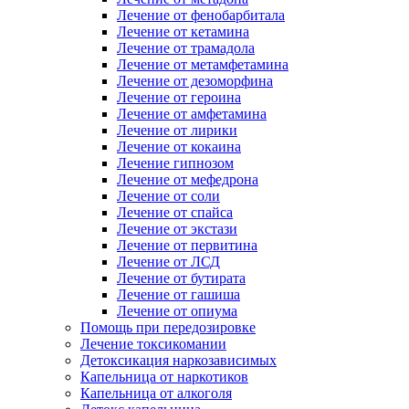
Лечение от фенобарбитала
Лечение от кетамина
Лечение от трамадола
Лечение от метамфетамина
Лечение от дезоморфина
Лечение от героина
Лечение от амфетамина
Лечение от лирики
Лечение от кокаина
Лечение гипнозом
Лечение от мефедрона
Лечение от соли
Лечение от спайса
Лечение от экстази
Лечение от первитина
Лечение от ЛСД
Лечение от бутирата
Лечение от гашиша
Лечение от опиума
Помощь при передозировке
Лечение токсикомании
Детоксикация наркозависимых
Капельница от наркотиков
Капельница от алкоголя