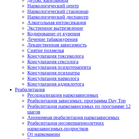
Детокс капельница
Наркологический центр
Наркологический стационар
Наркологический диспансер
Алкогольная интоксикация
Экстренное вытрезвление
Кодирование от курения
Лечение табакокурения
Лекарственная зависимость
Снятие похмелья
Консультация токсиколога
Консультация сексолога
Консультация психотерапевта
Консультация психиатра
Консультация нарколога
Консультация аддиклотога
Реабилитация
Ресоциализация наркозависимых
Реабилитация зависимых: программа Day Top
Реабилитация наркозависимых по программе 12
шагов
Анонимная реабилитация наркозависимых
Реабилитация несовершеннолетних
наркозависимых-подростков
От наркомании