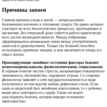
Причины запоев
Главная причина ухода в запой — непреодолимое
болезненное влечение к этиловому спирту. Он давно активно
участвует во всех биологических процессах, протекающих в
организме. Без очередной дозы собьется работа практически
всех систем жизнедеятельности. Между нейронами
сформировались аномальные связи между употреблением
алкоголя и удовольствием. Только так больной способен
испытывать приятные эмоции, в нем заключается теперь его
смысл жизни.
Провоцирующие запойные состояния факторы бывают
психоэмоциональными, физиологическими, социальными
.
К первым относят частые стрессы, вызывающие повышенную
тревожность, беспокойство, ощущение угрозы. Со стороны
физиологии заявляет о себе предрасположенность в виде
полученного по наследству набора дефектных генов. Если
один из родителей был запойным алкоголиком, то у ребенка
выше риск повторить его судьбу. Также он может
унаследовать болезнь, которая нередко осложнена
зависимостью: