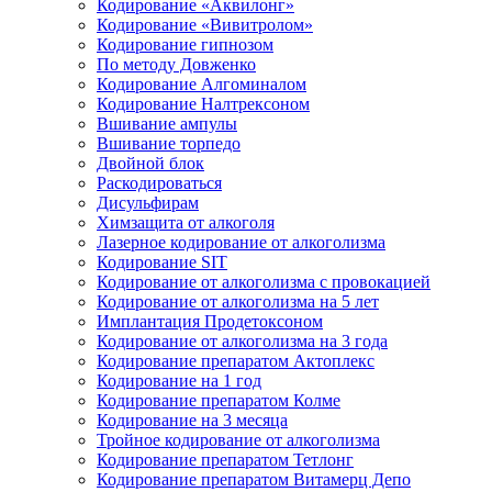
Кодирование «Аквилонг»
Кодирование «Вивитролом»
Кодирование гипнозом
По методу Довженко
Кодирование Алгоминалом
Кодирование Налтрексоном
Вшивание ампулы
Вшивание торпедо
Двойной блок
Раскодироваться
Дисульфирам
Химзащита от алкоголя
Лазерное кодирование от алкоголизма
Кодирование SIT
Кодирование от алкоголизма с провокацией
Кодирование от алкоголизма на 5 лет
Имплантация Продетоксоном
Кодирование от алкоголизма на 3 года
Кодирование препаратом Актоплекс
Кодирование на 1 год
Кодирование препаратом Колме
Кодирование на 3 месяца
Тройное кодирование от алкоголизма
Кодирование препаратом Тетлонг
Кодирование препаратом Витамерц Депо