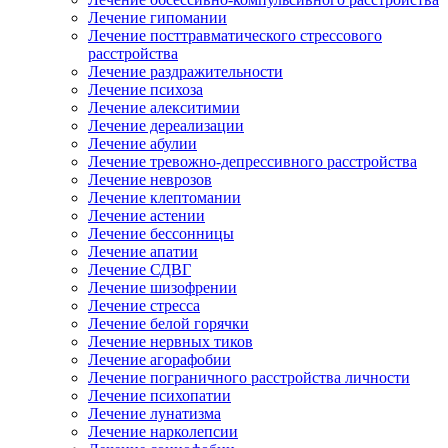
Лечение гипомании
Лечение посттравматического стрессового
расстройства
Лечение раздражительности
Лечение психоза
Лечение алекситимии
Лечение дереализации
Лечение абулии
Лечение тревожно-депрессивного расстройства
Лечение неврозов
Лечение клептомании
Лечение астении
Лечение бессонницы
Лечение апатии
Лечение СДВГ
Лечение шизофрении
Лечение стресса
Лечение белой горячки
Лечение нервных тиков
Лечение агорафобии
Лечение пограничного расстройства личности
Лечение психопатии
Лечение лунатизма
Лечение нарколепсии