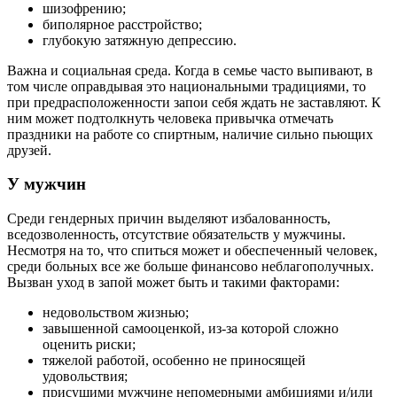
шизофрению;
биполярное расстройство;
глубокую затяжную депрессию.
Важна и социальная среда. Когда в семье часто выпивают, в
том числе оправдывая это национальными традициями, то
при предрасположенности запои себя ждать не заставляют. К
ним может подтолкнуть человека привычка отмечать
праздники на работе со спиртным, наличие сильно пьющих
друзей.
У мужчин
Среди гендерных причин выделяют избалованность,
вседозволенность, отсутствие обязательств у мужчины.
Несмотря на то, что спиться может и обеспеченный человек,
среди больных все же больше финансово неблагополучных.
Вызван уход в запой может быть и такими факторами:
недовольством жизнью;
завышенной самооценкой, из-за которой сложно
оценить риски;
тяжелой работой, особенно не приносящей
удовольствия;
присущими мужчине непомерными амбициями и/или