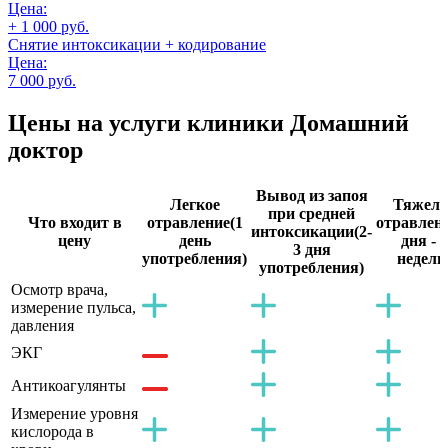
Цена:
+ 1 000 руб.
Снятие интоксикации + кодирование
Цена:
7 000 руб.
Цены на услуги
клиники Домашний
доктор
Вывод из запоя
Легкое
Тяжело
при средней
Что входит в
отравление
(1
отравлен
интоксикации
(2-
цену
день
дня - 2
3 дня
употребления)
недели
употребления)
Осмотр врача,
измерение пульса,
давления
ЭКГ
Антикоагулянты
Измерение уровня
кислорода в