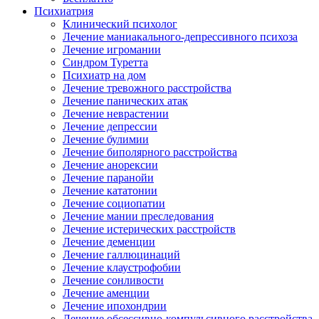
Психиатрия
Клинический психолог
Лечение маниакального-депрессивного психоза
Лечение игромании
Синдром Туретта
Психиатр на дом
Лечение тревожного расстройства
Лечение панических атак
Лечение неврастении
Лечение депрессии
Лечение булимии
Лечение биполярного расстройства
Лечение анорексии
Лечение паранойи
Лечение кататонии
Лечение социопатии
Лечение мании преследования
Лечение истерических расстройств
Лечение деменции
Лечение галлюцинаций
Лечение клаустрофобии
Лечение сонливости
Лечение аменции
Лечение ипохондрии
Лечение обсессивно-компульсивного расстройства