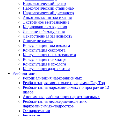
Наркологический центр
Наркологический стационар
Наркологический диспансер
Алкогольная интоксикация
Экстренное вытрезвление
Кодирование от курения
Лечение табакокурения
Лекарственная зависимость
Снятие похмелья
Консультация токсиколога
Консультация сексолога
Консультация психотерапевта
Консультация психиатра
Консультация нарколога
Консультация аддиклотога
Реабилитация
Ресоциализация наркозависимых
Реабилитация зависимых: программа Day Top
Реабилитация наркозависимых по программе 12
шагов
Анонимная реабилитация наркозависимых
Реабилитация несовершеннолетних
наркозависимых-подростков
От наркомании
Бесплатно