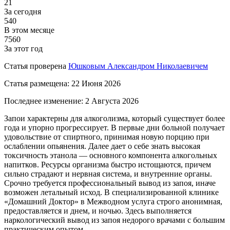
21
За сегодня
540
В этом месяце
7560
За этот год
Статья проверена
Юшковым Александром Николаевичем
Статья размещена:
22 Июня 2026
Последнее изменение:
2 Августа 2026
Запои характерны для алкоголизма, который существует более
года и упорно прогрессирует. В первые дни больной получает
удовольствие от спиртного, принимая новую порцию при
ослаблении опьянения. Далее дает о себе знать высокая
токсичность этанола — основного компонента алкогольных
напитков. Ресурсы организма быстро истощаются, причем
сильно страдают и нервная система, и внутренние органы.
Срочно требуется профессиональный вывод из запоя, иначе
возможен летальный исход. В специализированной клинике
«Домашний Доктор» в Межводном услуга строго анонимная,
предоставляется и днем, и ночью. Здесь выполняется
наркологический вывод из запоя недорого врачами с большим
практическим опытом.