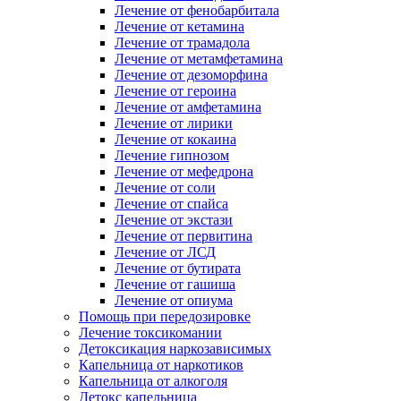
Лечение от фенобарбитала
Лечение от кетамина
Лечение от трамадола
Лечение от метамфетамина
Лечение от дезоморфина
Лечение от героина
Лечение от амфетамина
Лечение от лирики
Лечение от кокаина
Лечение гипнозом
Лечение от мефедрона
Лечение от соли
Лечение от спайса
Лечение от экстази
Лечение от первитина
Лечение от ЛСД
Лечение от бутирата
Лечение от гашиша
Лечение от опиума
Помощь при передозировке
Лечение токсикомании
Детоксикация наркозависимых
Капельница от наркотиков
Капельница от алкоголя
Детокс капельница