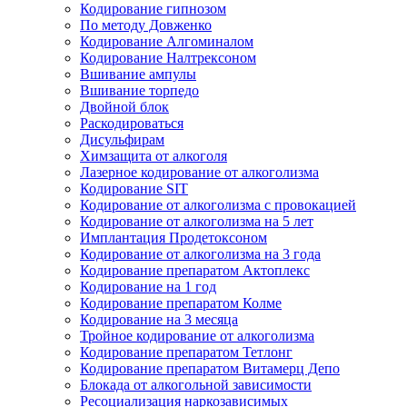
Кодирование гипнозом
По методу Довженко
Кодирование Алгоминалом
Кодирование Налтрексоном
Вшивание ампулы
Вшивание торпедо
Двойной блок
Раскодироваться
Дисульфирам
Химзащита от алкоголя
Лазерное кодирование от алкоголизма
Кодирование SIT
Кодирование от алкоголизма с провокацией
Кодирование от алкоголизма на 5 лет
Имплантация Продетоксоном
Кодирование от алкоголизма на 3 года
Кодирование препаратом Актоплекс
Кодирование на 1 год
Кодирование препаратом Колме
Кодирование на 3 месяца
Тройное кодирование от алкоголизма
Кодирование препаратом Тетлонг
Кодирование препаратом Витамерц Депо
Блокада от алкогольной зависимости
Ресоциализация наркозависимых