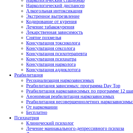
Наркологический стационар
Наркологический диспансер
Алкогольная интоксикация
Экстренное вытрезвление
Кодирование от курения
Лечение табакокурения
Лекарственная зависимость
Снятие похмелья
Консультация токсиколога
Консультация сексолога
Консультация психотерапевта
Консультация психиатра
Консультация нарколога
Консультация аддиклотога
Реабилитация
Ресоциализация наркозависимых
Реабилитация зависимых: программа Day Top
Реабилитация наркозависимых по программе 12 ша
Анонимная реабилитация наркозависимых
Реабилитация несовершеннолетних наркозависимы
От наркомании
Бесплатно
Психиатрия
Клинический психолог
Лечение маниакального-депрессивного психоза