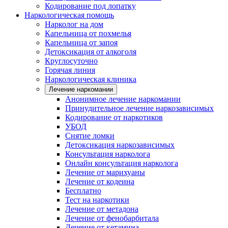
Кодирование под лопатку
Наркологическая помощь
Нарколог на дом
Капельница от похмелья
Капельница от запоя
Детоксикация от алкоголя
Круглосуточно
Горячая линия
Наркологическая клиника
Лечение наркомании
Анонимное лечение наркомании
Принудительное лечение наркозависимых
Кодирование от наркотиков
УБОД
Снятие ломки
Детоксикация наркозависимых
Консультация нарколога
Онлайн консультация нарколога
Лечение от марихуаны
Лечение от кодеина
Бесплатно
Тест на наркотики
Лечение от метадона
Лечение от фенобарбитала
Лечение от кетамина