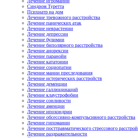
Лечение игромании
Синдром Туретта
Психиатр на дом
Лечение тревожного расстройства
Лечение панических атак
Лечение неврастении
Лечение депрессии
Лечение булимии
Лечение биполярного расстройства
Лечение анорексии
Лечение паранойи
Лечение кататонии
Лечение социопатии
Лечение мании преследования
Лечение истерических расстройств
Лечение деменции
Лечение галлюцинаций
Лечение клаустрофобии
Лечение сонливости
Лечение аменции
Лечение ипохондрии
Лечение обсессивно-компульсивного расстройства
Лечение гипомании
Лечение посттравматического стрессового расстрой
Лечение раздражительности