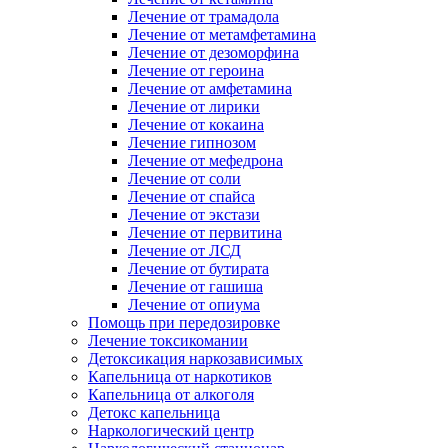
Лечение от трамадола
Лечение от метамфетамина
Лечение от дезоморфина
Лечение от героина
Лечение от амфетамина
Лечение от лирики
Лечение от кокаина
Лечение гипнозом
Лечение от мефедрона
Лечение от соли
Лечение от спайса
Лечение от экстази
Лечение от первитина
Лечение от ЛСД
Лечение от бутирата
Лечение от гашиша
Лечение от опиума
Помощь при передозировке
Лечение токсикомании
Детоксикация наркозависимых
Капельница от наркотиков
Капельница от алкоголя
Детокс капельница
Наркологический центр