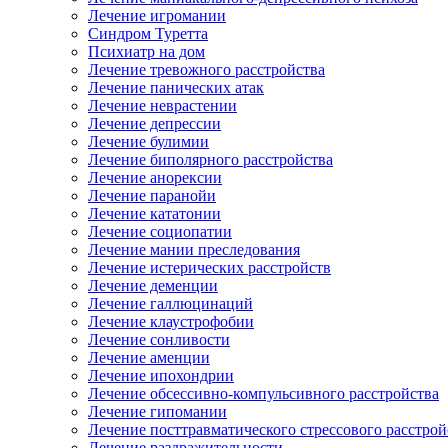
Лечение игромании
Синдром Туретта
Психиатр на дом
Лечение тревожного расстройства
Лечение панических атак
Лечение неврастении
Лечение депрессии
Лечение булимии
Лечение биполярного расстройства
Лечение анорексии
Лечение паранойи
Лечение кататонии
Лечение социопатии
Лечение мании преследования
Лечение истерических расстройств
Лечение деменции
Лечение галлюцинаций
Лечение клаустрофобии
Лечение сонливости
Лечение аменции
Лечение ипохондрии
Лечение обсессивно-компульсивного расстройства
Лечение гипомании
Лечение посттравматического стрессового расстрой
Лечение раздражительности