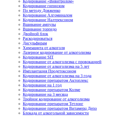
Кодирование «Вивитролом»
Кодирование гипнозом
По методу Довженко
Кодирование Алгоминалом
Кодирование Налтрексоном
Вшивание ампулы
Вшивание торпедо
Двойной блок
Раскодироваться
Дисульфирам
Химзащита от алкоголя
Лазерное кодирование от алкоголизма
Кодирование SIT
Кодирование от алкоголизма с провокацией
Кодирование от алкоголизма на 5 лет
Имплантация Продетоксоном
Кодирование от алкоголизма на 3 года
Кодирование препаратом Актоплекс
Кодирование на 1 год
Кодирование препаратом Колме
Кодирование на 3 месяца
Тройное кодирование от алкоголизма
Кодирование препаратом Тетлонг
Кодирование препаратом Витамерц Депо
Блокада от алкогольной зависимости