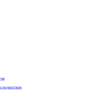
гов
х-подростков