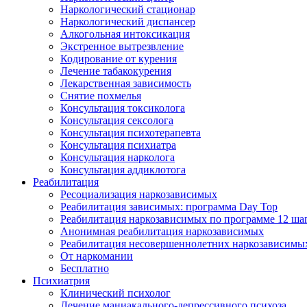
Наркологический стационар
Наркологический диспансер
Алкогольная интоксикация
Экстренное вытрезвление
Кодирование от курения
Лечение табакокурения
Лекарственная зависимость
Снятие похмелья
Консультация токсиколога
Консультация сексолога
Консультация психотерапевта
Консультация психиатра
Консультация нарколога
Консультация аддиклотога
Реабилитация
Ресоциализация наркозависимых
Реабилитация зависимых: программа Day Top
Реабилитация наркозависимых по программе 12 ша
Анонимная реабилитация наркозависимых
Реабилитация несовершеннолетних наркозависимы
От наркомании
Бесплатно
Психиатрия
Клинический психолог
Лечение маниакального-депрессивного психоза