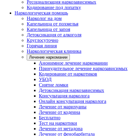
Ресоциализация наркозависимых
Кодирование под лопатку
Наркологическая помощь
Нарколог на дом
Капельница от похмелья
Капельница от запоя
Детоксикация от алкоголя
Круглосуточно
Горячая линия
Наркологическая клиника
Лечение наркомании
Анонимное лечение наркомании
Принудительное лечение наркозависимых
Кодирование от наркотиков
УБОД
Снятие ломки
Детоксикация наркозависимых
Консультация нарколога
Онлайн консультация нарколога
Лечение от марихуаны
Лечение от кодеина
Бесплатно
Тест на наркотики
Лечение от метадона
Лечение от фенобарбитала