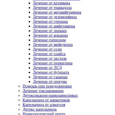
Лечение от кетамина
Лечение от трамадола
Лечение от метамфетамина
Лечение от дезоморфина
Лечение от героина
Лечение от амфетамина
Лечение от лирики
Лечение от кокаина
Лечение гипнозом
Лечение от мефедрона
Лечение от соли
Лечение от спайса
Лечение от экстази
Лечение от первитина
Лечение от ЛСД
Лечение от бутирата
Лечение от гашиша
Лечение от опиума
Помощь при передозировке
Лечение токсикомании
Детоксикация наркозависимых
Капельница от наркотиков
Капельница от алкоголя
Детокс капельница
Наркологический центр