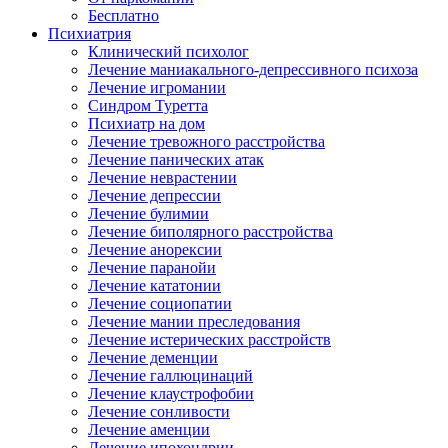
Бесплатно
Психиатрия
Клинический психолог
Лечение маниакального-депрессивного психоза
Лечение игромании
Синдром Туретта
Психиатр на дом
Лечение тревожного расстройства
Лечение панических атак
Лечение неврастении
Лечение депрессии
Лечение булимии
Лечение биполярного расстройства
Лечение анорексии
Лечение паранойи
Лечение кататонии
Лечение социопатии
Лечение мании преследования
Лечение истерических расстройств
Лечение деменции
Лечение галлюцинаций
Лечение клаустрофобии
Лечение сонливости
Лечение аменции
Лечение ипохондрии