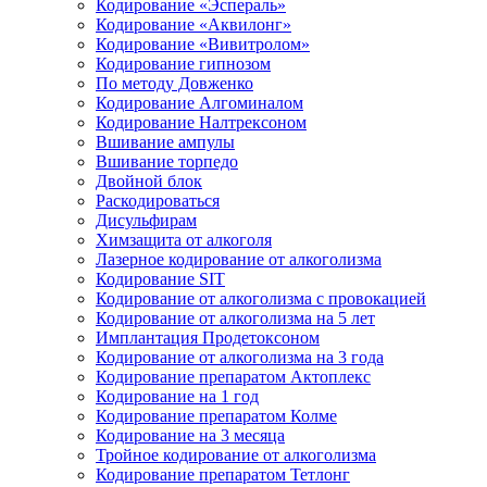
Кодирование «Эспераль»
Кодирование «Аквилонг»
Кодирование «Вивитролом»
Кодирование гипнозом
По методу Довженко
Кодирование Алгоминалом
Кодирование Налтрексоном
Вшивание ампулы
Вшивание торпедо
Двойной блок
Раскодироваться
Дисульфирам
Химзащита от алкоголя
Лазерное кодирование от алкоголизма
Кодирование SIT
Кодирование от алкоголизма с провокацией
Кодирование от алкоголизма на 5 лет
Имплантация Продетоксоном
Кодирование от алкоголизма на 3 года
Кодирование препаратом Актоплекс
Кодирование на 1 год
Кодирование препаратом Колме
Кодирование на 3 месяца
Тройное кодирование от алкоголизма
Кодирование препаратом Тетлонг