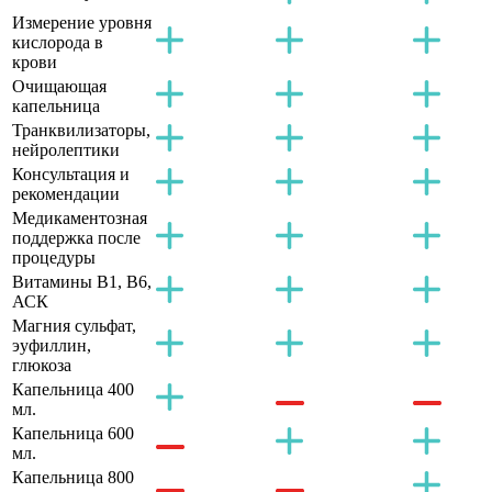
Измерение уровня
кислорода в
крови
Очищающая
капельница
Транквилизаторы,
нейролептики
Консультация и
рекомендации
Медикаментозная
поддержка после
процедуры
Витамины B1, B6,
АСК
Магния сульфат,
эуфиллин,
глюкоза
Капельница 400
мл.
Капельница 600
мл.
Капельница 800