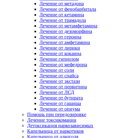
Лечение от метадона
Лечение от фенобарбитала
Лечение от кетамина
Лечение от трамадола
Лечение от метамфетамина
Лечение от дезоморфина
Лечение от героина
Лечение от амфетамина
Лечение от лирики
Лечение от кокаина
Лечение гипнозом
Лечение от мефедрона
Лечение от соли
Лечение от спайса
Лечение от экстази
Лечение от первитина
Лечение от ЛСД
Лечение от бутирата
Лечение от гашиша
Лечение от опиума
Помощь при передозировке
Лечение токсикомании
Детоксикация наркозависимых
Капельница от наркотиков
Капельница от алкоголя