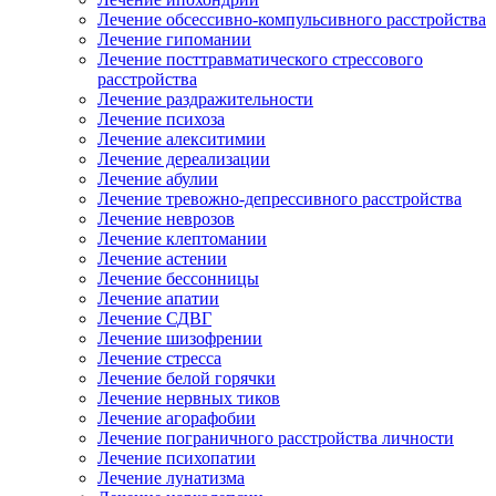
Лечение обсессивно-компульсивного расстройства
Лечение гипомании
Лечение посттравматического стрессового
расстройства
Лечение раздражительности
Лечение психоза
Лечение алекситимии
Лечение дереализации
Лечение абулии
Лечение тревожно-депрессивного расстройства
Лечение неврозов
Лечение клептомании
Лечение астении
Лечение бессонницы
Лечение апатии
Лечение СДВГ
Лечение шизофрении
Лечение стресса
Лечение белой горячки
Лечение нервных тиков
Лечение агорафобии
Лечение пограничного расстройства личности
Лечение психопатии
Лечение лунатизма