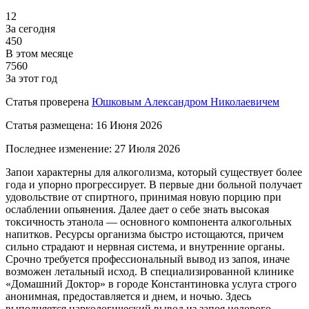
12
За сегодня
450
В этом месяце
7560
За этот год
Статья проверена
Юшковым Александром Николаевичем
Статья размещена:
16 Июня 2026
Последнее изменение:
27 Июля 2026
Запои характерны для алкоголизма, который существует более
года и упорно прогрессирует. В первые дни больной получает
удовольствие от спиртного, принимая новую порцию при
ослаблении опьянения. Далее дает о себе знать высокая
токсичность этанола — основного компонента алкогольных
напитков. Ресурсы организма быстро истощаются, причем
сильно страдают и нервная система, и внутренние органы.
Срочно требуется профессиональный вывод из запоя, иначе
возможен летальный исход. В специализированной клинике
«Домашний Доктор» в городе Константиновка услуга строго
анонимная, предоставляется и днем, и ночью. Здесь
выполняется наркологический вывод из запоя недорого