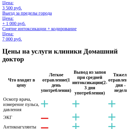
Цена:
3 500 руб.
Выезд за пределы города
Цена:
+ 1 000 руб.
Снятие интоксикации + кодирование
Цена:
7 000 руб.
Цены на услуги
клиники Домашний
доктор
Вывод из запоя
Легкое
Тяжело
при средней
Что входит в
отравление
(1
отравлен
интоксикации
(2-
цену
день
дня - 2
3 дня
употребления)
недели
употребления)
Осмотр врача,
измерение пульса,
давления
ЭКГ
Антикоагулянты