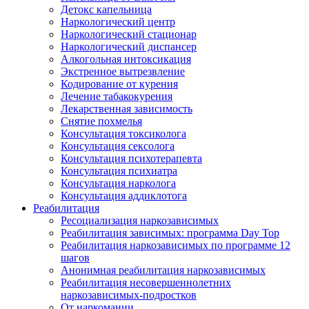
Детокс капельница
Наркологический центр
Наркологический стационар
Наркологический диспансер
Алкогольная интоксикация
Экстренное вытрезвление
Кодирование от курения
Лечение табакокурения
Лекарственная зависимость
Снятие похмелья
Консультация токсиколога
Консультация сексолога
Консультация психотерапевта
Консультация психиатра
Консультация нарколога
Консультация аддиклотога
Реабилитация
Ресоциализация наркозависимых
Реабилитация зависимых: программа Day Top
Реабилитация наркозависимых по программе 12
шагов
Анонимная реабилитация наркозависимых
Реабилитация несовершеннолетних
наркозависимых-подростков
От наркомании