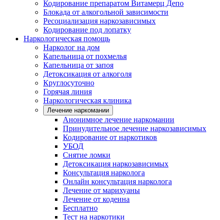
Кодирование препаратом Витамерц Депо
Блокада от алкогольной зависимости
Ресоциализация наркозависимых
Кодирование под лопатку
Наркологическая помощь
Нарколог на дом
Капельница от похмелья
Капельница от запоя
Детоксикация от алкоголя
Круглосуточно
Горячая линия
Наркологическая клиника
Лечение наркомании
Анонимное лечение наркомании
Принудительное лечение наркозависимых
Кодирование от наркотиков
УБОД
Снятие ломки
Детоксикация наркозависимых
Консультация нарколога
Онлайн консультация нарколога
Лечение от марихуаны
Лечение от кодеина
Бесплатно
Тест на наркотики