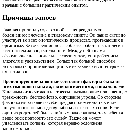
врачами с большим практическим опытом.
Причины запоев
Главная причина ухода в запой — непреодолимое
болезненное влечение к этиловому спирту. Он давно активно
участвует во всех биологических процессах, протекающих в
организме. Без очередной дозы собьется работа практически
всех систем жизнедеятельности. Между нейронами
сформировались аномальные связи между употреблением
алкоголя и удовольствием. Только так больной способен
испытывать приятные эмоции, в нем заключается теперь его
смысл жизни.
Провоцирующие запойные состояния факторы бывают
психоэмоциональными, физиологическими, социальными
.
К первым относят частые стрессы, вызывающие повышенную
тревожность, беспокойство, ощущение угрозы. Со стороны
физиологии заявляет о себе предрасположенность в виде
полученного по наследству набора дефектных генов. Если
один из родителей был запойным алкоголиком, то у ребенка
выше риск повторить его судьбу. Также он может
унаследовать болезнь, которая нередко осложнена
зависимостью: