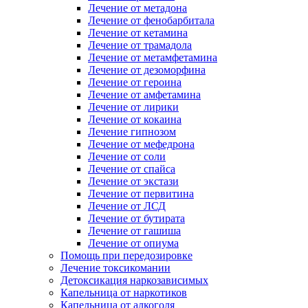
Лечение от метадона
Лечение от фенобарбитала
Лечение от кетамина
Лечение от трамадола
Лечение от метамфетамина
Лечение от дезоморфина
Лечение от героина
Лечение от амфетамина
Лечение от лирики
Лечение от кокаина
Лечение гипнозом
Лечение от мефедрона
Лечение от соли
Лечение от спайса
Лечение от экстази
Лечение от первитина
Лечение от ЛСД
Лечение от бутирата
Лечение от гашиша
Лечение от опиума
Помощь при передозировке
Лечение токсикомании
Детоксикация наркозависимых
Капельница от наркотиков
Капельница от алкоголя