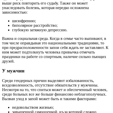
выше риск повторить его судьбу. Также он может
унаследовать болезнь, которая нередко осложнена
зависимостью:
шизофрению;
биполярное расстройство;
глубокую затяжную депрессию.
Важна и социальная среда. Когда в семье часто выпивают, в
том числе оправдывая это национальными традициями, то
при предрасположенности запои себя ждать не заставляют. К
ним может подтолкнуть человека привычка отмечать
праздники на работе со спиртным, наличие сильно пьющих
друзей.
У мужчин
Среди гендерных причин выделяют избалованность,
вседозволенность, отсутствие обязательств у мужчины.
Несмотря на то, что спиться может и обеспеченный человек,
среди больных все же больше финансово неблагополучных.
Вызван уход в запой может быть и такими факторами:
недовольством жизнью;
завышенной самооценкой, из-за которой сложно