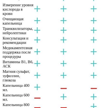
Измерение уровня
кислорода в
крови
Очищающая
капельница
Транквилизаторы,
нейролептики
Консультация и
рекомендации
Медикаментозная
поддержка после
процедуры
Витамины B1, B6,
АСК
Магния сульфат,
эуфиллин,
глюкоза
Капельница 400
мл.
Капельница 600
мл.
Капельница 800