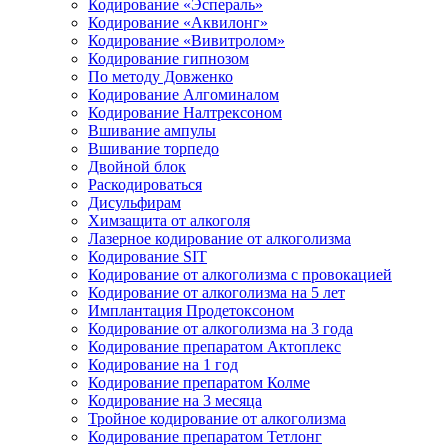
Кодирование «Эспераль»
Кодирование «Аквилонг»
Кодирование «Вивитролом»
Кодирование гипнозом
По методу Довженко
Кодирование Алгоминалом
Кодирование Налтрексоном
Вшивание ампулы
Вшивание торпедо
Двойной блок
Раскодироваться
Дисульфирам
Химзащита от алкоголя
Лазерное кодирование от алкоголизма
Кодирование SIT
Кодирование от алкоголизма с провокацией
Кодирование от алкоголизма на 5 лет
Имплантация Продетоксоном
Кодирование от алкоголизма на 3 года
Кодирование препаратом Актоплекс
Кодирование на 1 год
Кодирование препаратом Колме
Кодирование на 3 месяца
Тройное кодирование от алкоголизма
Кодирование препаратом Тетлонг