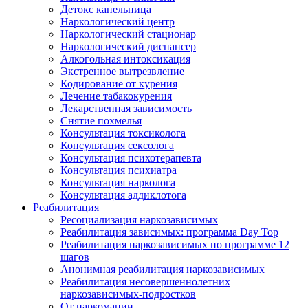
Детокс капельница
Наркологический центр
Наркологический стационар
Наркологический диспансер
Алкогольная интоксикация
Экстренное вытрезвление
Кодирование от курения
Лечение табакокурения
Лекарственная зависимость
Снятие похмелья
Консультация токсиколога
Консультация сексолога
Консультация психотерапевта
Консультация психиатра
Консультация нарколога
Консультация аддиклотога
Реабилитация
Ресоциализация наркозависимых
Реабилитация зависимых: программа Day Top
Реабилитация наркозависимых по программе 12
шагов
Анонимная реабилитация наркозависимых
Реабилитация несовершеннолетних
наркозависимых-подростков
От наркомании