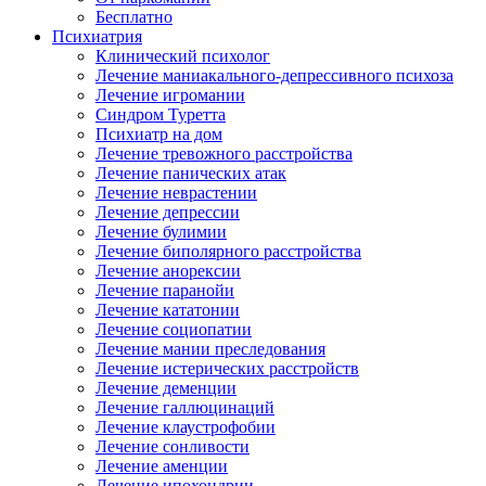
Бесплатно
Психиатрия
Клинический психолог
Лечение маниакального-депрессивного психоза
Лечение игромании
Синдром Туретта
Психиатр на дом
Лечение тревожного расстройства
Лечение панических атак
Лечение неврастении
Лечение депрессии
Лечение булимии
Лечение биполярного расстройства
Лечение анорексии
Лечение паранойи
Лечение кататонии
Лечение социопатии
Лечение мании преследования
Лечение истерических расстройств
Лечение деменции
Лечение галлюцинаций
Лечение клаустрофобии
Лечение сонливости
Лечение аменции
Лечение ипохондрии