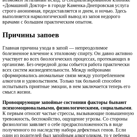
«Домашний Доктор» в городе Каменка-Днепровская услуга
строго анонимная, предоставляется и днем, и ночью. Здесь
выполняется наркологический вывод из запоя недорого
врачами с большим практическим опытом.
Причины запоев
Главная причина ухода в запой — непреодолимое
болезненное влечение к этиловому спирту. Он давно активно
участвует во всех биологических процессах, протекающих в
организме. Без очередной дозы собьется работа практически
всех систем жизнедеятельности. Между нейронами
сформировались аномальные связи между употреблением
алкоголя и удовольствием. Только так больной способен
испытывать приятные эмоции, в нем заключается теперь его
смысл жизни.
Провоцирующие запойные состояния факторы бывают
психоэмоциональными, физиологическими, социальными
.
К первым относят частые стрессы, вызывающие повышенную
тревожность, беспокойство, ощущение угрозы. Со стороны
физиологии заявляет о себе предрасположенность в виде
полученного по наследству набора дефектных генов. Если
один из родителей был запойным алкоголиком, то у ребенка