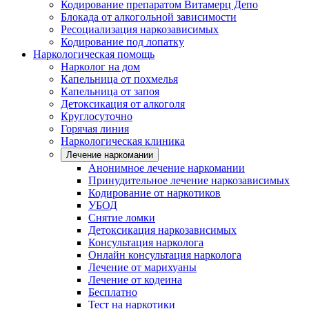
Кодирование препаратом Витамерц Депо
Блокада от алкогольной зависимости
Ресоциализация наркозависимых
Кодирование под лопатку
Наркологическая помощь
Нарколог на дом
Капельница от похмелья
Капельница от запоя
Детоксикация от алкоголя
Круглосуточно
Горячая линия
Наркологическая клиника
Лечение наркомании
Анонимное лечение наркомании
Принудительное лечение наркозависимых
Кодирование от наркотиков
УБОД
Снятие ломки
Детоксикация наркозависимых
Консультация нарколога
Онлайн консультация нарколога
Лечение от марихуаны
Лечение от кодеина
Бесплатно
Тест на наркотики