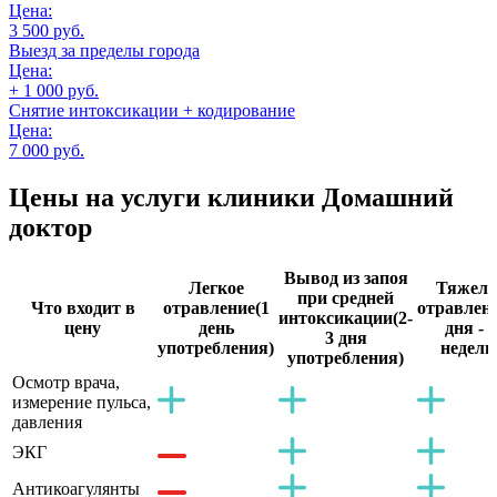
Цена:
3 500 руб.
Выезд за пределы города
Цена:
+ 1 000 руб.
Снятие интоксикации + кодирование
Цена:
7 000 руб.
Цены на услуги
клиники Домашний
доктор
Вывод из запоя
Легкое
Тяжело
при средней
Что входит в
отравление
(1
отравлен
интоксикации
(2-
цену
день
дня - 2
3 дня
употребления)
недели
употребления)
Осмотр врача,
измерение пульса,
давления
ЭКГ
Антикоагулянты