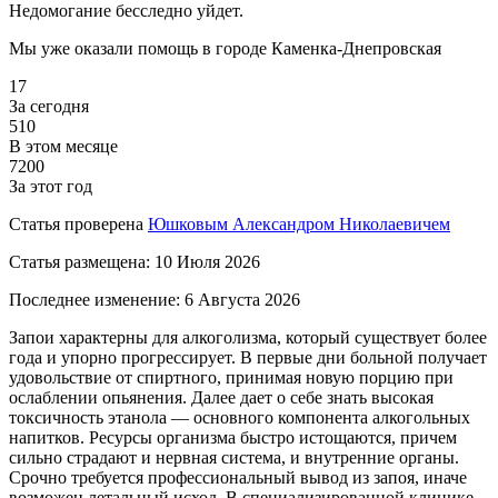
Недомогание бесследно уйдет.
Мы уже оказали помощь
в городе Каменка-Днепровская
17
За сегодня
510
В этом месяце
7200
За этот год
Статья проверена
Юшковым Александром Николаевичем
Статья размещена:
10 Июля 2026
Последнее изменение:
6 Августа 2026
Запои характерны для алкоголизма, который существует более
года и упорно прогрессирует. В первые дни больной получает
удовольствие от спиртного, принимая новую порцию при
ослаблении опьянения. Далее дает о себе знать высокая
токсичность этанола — основного компонента алкогольных
напитков. Ресурсы организма быстро истощаются, причем
сильно страдают и нервная система, и внутренние органы.
Срочно требуется профессиональный вывод из запоя, иначе
возможен летальный исход. В специализированной клинике