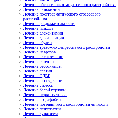
Лечение обсессивно-компульсивного расстройства
Лечение гипомании
Лечение посттравматического стрессового
расстройства
Лечение раздражительности
Лечение психоза
Лечение алекситимии
Лечение дереализации
Лечение абулии
Лечение тревожно-депрессивного расстройства
Лечение неврозов
Лечение клептомании
Лечение астении
Лечение бессонницы
Лечение апатии
Лечение СДВГ
Лечение шизофрении
Лечение стресса
Лечение белой горячки
Лечение нервных тиков
Лечение агорафобии
Лечение пограничного расстройства личности
Лечение психопатии
Лечение лунатизма