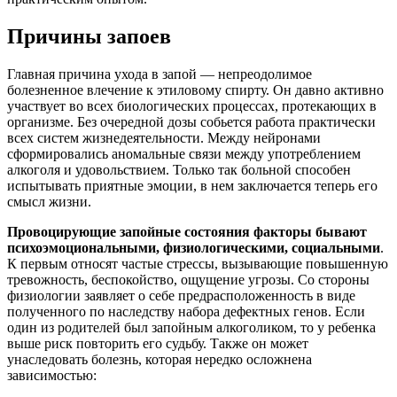
Причины запоев
Главная причина ухода в запой — непреодолимое
болезненное влечение к этиловому спирту. Он давно активно
участвует во всех биологических процессах, протекающих в
организме. Без очередной дозы собьется работа практически
всех систем жизнедеятельности. Между нейронами
сформировались аномальные связи между употреблением
алкоголя и удовольствием. Только так больной способен
испытывать приятные эмоции, в нем заключается теперь его
смысл жизни.
Провоцирующие запойные состояния факторы бывают
психоэмоциональными, физиологическими, социальными
.
К первым относят частые стрессы, вызывающие повышенную
тревожность, беспокойство, ощущение угрозы. Со стороны
физиологии заявляет о себе предрасположенность в виде
полученного по наследству набора дефектных генов. Если
один из родителей был запойным алкоголиком, то у ребенка
выше риск повторить его судьбу. Также он может
унаследовать болезнь, которая нередко осложнена
зависимостью: