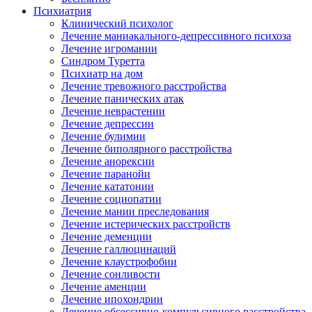
Психиатрия
Клинический психолог
Лечение маниакального-депрессивного психоза
Лечение игромании
Синдром Туретта
Психиатр на дом
Лечение тревожного расстройства
Лечение панических атак
Лечение неврастении
Лечение депрессии
Лечение булимии
Лечение биполярного расстройства
Лечение анорексии
Лечение паранойи
Лечение кататонии
Лечение социопатии
Лечение мании преследования
Лечение истерических расстройств
Лечение деменции
Лечение галлюцинаций
Лечение клаустрофобии
Лечение сонливости
Лечение аменции
Лечение ипохондрии
Лечение обсессивно-компульсивного расстройства