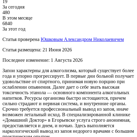
19
За сегодня
480
В этом месяце
6840
За этот год
Статья проверена
Юшковым Александром Николаевичем
Статья размещена:
21 Июня 2026
Последнее изменение:
1 Августа 2026
Запои характерны для алкоголизма, который существует более
года и упорно прогрессирует. В первые дни больной получает
удовольствие от спиртного, принимая новую порцию при
ослаблении опьянения. Далее дает о себе знать высокая
токсичность этанола — основного компонента алкогольных
напитков. Ресурсы организма быстро истощаются, причем
сильно страдают и нервная система, и внутренние органы.
Срочно требуется профессиональный вывод из запоя, иначе
возможен летальный исход. В специализированной клинике
«Домашний Доктор» в Егорьевске услуга строго анонимная,
предоставляется и днем, и ночью. Здесь выполняется
наркологический вывод из запоя недорого врачами с большим
практическим опытом.