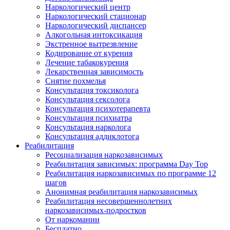
Наркологический центр
Наркологический стационар
Наркологический диспансер
Алкогольная интоксикация
Экстренное вытрезвление
Кодирование от курения
Лечение табакокурения
Лекарственная зависимость
Снятие похмелья
Консультация токсиколога
Консультация сексолога
Консультация психотерапевта
Консультация психиатра
Консультация нарколога
Консультация аддиклотога
Реабилитация
Ресоциализация наркозависимых
Реабилитация зависимых: программа Day Top
Реабилитация наркозависимых по программе 12
шагов
Анонимная реабилитация наркозависимых
Реабилитация несовершеннолетних
наркозависимых-подростков
От наркомании
Бесплатно