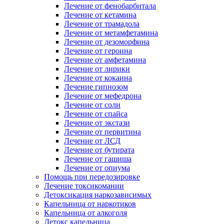
Лечение от фенобарбитала
Лечение от кетамина
Лечение от трамадола
Лечение от метамфетамина
Лечение от дезоморфина
Лечение от героина
Лечение от амфетамина
Лечение от лирики
Лечение от кокаина
Лечение гипнозом
Лечение от мефедрона
Лечение от соли
Лечение от спайса
Лечение от экстази
Лечение от первитина
Лечение от ЛСД
Лечение от бутирата
Лечение от гашиша
Лечение от опиума
Помощь при передозировке
Лечение токсикомании
Детоксикация наркозависимых
Капельница от наркотиков
Капельница от алкоголя
Детокс капельница