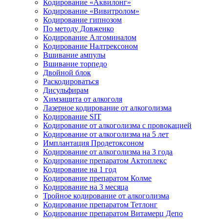
Кодирование «Аквилонг»
Кодирование «Вивитролом»
Кодирование гипнозом
По методу Довженко
Кодирование Алгоминалом
Кодирование Налтрексоном
Вшивание ампулы
Вшивание торпедо
Двойной блок
Раскодироваться
Дисульфирам
Химзащита от алкоголя
Лазерное кодирование от алкоголизма
Кодирование SIT
Кодирование от алкоголизма с провокацией
Кодирование от алкоголизма на 5 лет
Имплантация Продетоксоном
Кодирование от алкоголизма на 3 года
Кодирование препаратом Актоплекс
Кодирование на 1 год
Кодирование препаратом Колме
Кодирование на 3 месяца
Тройное кодирование от алкоголизма
Кодирование препаратом Тетлонг
Кодирование препаратом Витамерц Депо