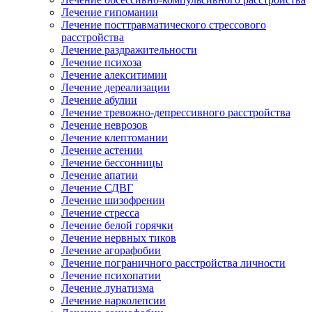
Лечение гипомании
Лечение посттравматического стрессового
расстройства
Лечение раздражительности
Лечение психоза
Лечение алекситимии
Лечение дереализации
Лечение абулии
Лечение тревожно-депрессивного расстройства
Лечение неврозов
Лечение клептомании
Лечение астении
Лечение бессонницы
Лечение апатии
Лечение СДВГ
Лечение шизофрении
Лечение стресса
Лечение белой горячки
Лечение нервных тиков
Лечение агорафобии
Лечение пограничного расстройства личности
Лечение психопатии
Лечение лунатизма
Лечение нарколепсии