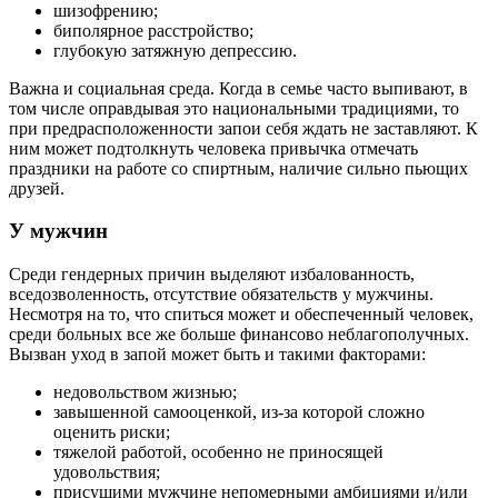
шизофрению;
биполярное расстройство;
глубокую затяжную депрессию.
Важна и социальная среда. Когда в семье часто выпивают, в
том числе оправдывая это национальными традициями, то
при предрасположенности запои себя ждать не заставляют. К
ним может подтолкнуть человека привычка отмечать
праздники на работе со спиртным, наличие сильно пьющих
друзей.
У мужчин
Среди гендерных причин выделяют избалованность,
вседозволенность, отсутствие обязательств у мужчины.
Несмотря на то, что спиться может и обеспеченный человек,
среди больных все же больше финансово неблагополучных.
Вызван уход в запой может быть и такими факторами:
недовольством жизнью;
завышенной самооценкой, из-за которой сложно
оценить риски;
тяжелой работой, особенно не приносящей
удовольствия;
присущими мужчине непомерными амбициями и/или