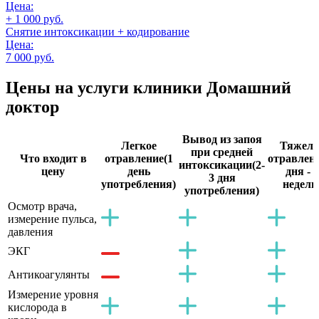
Цена:
+ 1 000 руб.
Снятие интоксикации + кодирование
Цена:
7 000 руб.
Цены на услуги
клиники Домашний
доктор
Вывод из запоя
Легкое
Тяжело
при средней
Что входит в
отравление
(1
отравлен
интоксикации
(2-
цену
день
дня - 2
3 дня
употребления)
недели
употребления)
Осмотр врача,
измерение пульса,
давления
ЭКГ
Антикоагулянты
Измерение уровня
кислорода в