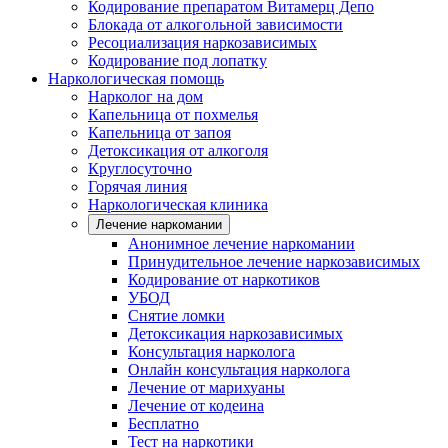
Кодирование препаратом Витамерц Депо
Блокада от алкогольной зависимости
Ресоциализация наркозависимых
Кодирование под лопатку
Наркологическая помощь
Нарколог на дом
Капельница от похмелья
Капельница от запоя
Детоксикация от алкоголя
Круглосуточно
Горячая линия
Наркологическая клиника
Лечение наркомании
Анонимное лечение наркомании
Принудительное лечение наркозависимых
Кодирование от наркотиков
УБОД
Снятие ломки
Детоксикация наркозависимых
Консультация нарколога
Онлайн консультация нарколога
Лечение от марихуаны
Лечение от кодеина
Бесплатно
Тест на наркотики