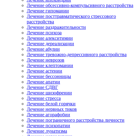
Лечение обсессивно-компульсивного расстройства
Лечение гипомании
Лечение посттравматического стрессового
расстройства
Лечение раздражительности
Лечение психоза
Лечение алекситимии
Лечение дереализации
Лечение абулии
Лечение тревожно-депрессивного расстройства
Лечение неврозов
Лечение клептомании
Лечение астении
Лечение бессонницы
Лечение апатии
Лечение СДВГ
Лечение шизофрении
Лечение стресса
Лечение белой горячки
Лечение нервных тиков
Лечение агорафобии
Лечение пограничного расстройства личности
Лечение психопатии
Лечение лунатизма