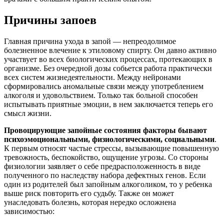
Причины запоев
Главная причина ухода в запой — непреодолимое
болезненное влечение к этиловому спирту. Он давно активно
участвует во всех биологических процессах, протекающих в
организме. Без очередной дозы собьется работа практически
всех систем жизнедеятельности. Между нейронами
сформировались аномальные связи между употреблением
алкоголя и удовольствием. Только так больной способен
испытывать приятные эмоции, в нем заключается теперь его
смысл жизни.
Провоцирующие запойные состояния факторы бывают
психоэмоциональными, физиологическими, социальными
.
К первым относят частые стрессы, вызывающие повышенную
тревожность, беспокойство, ощущение угрозы. Со стороны
физиологии заявляет о себе предрасположенность в виде
полученного по наследству набора дефектных генов. Если
один из родителей был запойным алкоголиком, то у ребенка
выше риск повторить его судьбу. Также он может
унаследовать болезнь, которая нередко осложнена
зависимостью: