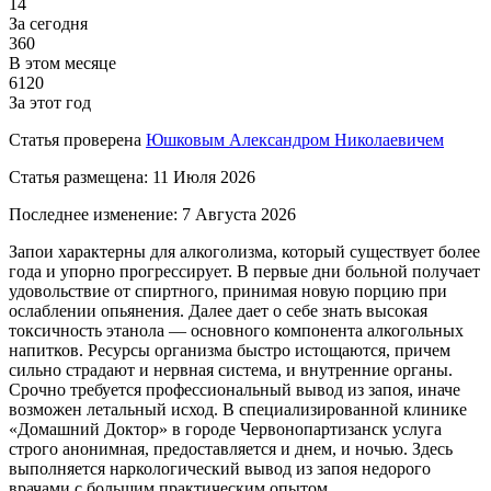
14
За сегодня
360
В этом месяце
6120
За этот год
Статья проверена
Юшковым Александром Николаевичем
Статья размещена:
11 Июля 2026
Последнее изменение:
7 Августа 2026
Запои характерны для алкоголизма, который существует более
года и упорно прогрессирует. В первые дни больной получает
удовольствие от спиртного, принимая новую порцию при
ослаблении опьянения. Далее дает о себе знать высокая
токсичность этанола — основного компонента алкогольных
напитков. Ресурсы организма быстро истощаются, причем
сильно страдают и нервная система, и внутренние органы.
Срочно требуется профессиональный вывод из запоя, иначе
возможен летальный исход. В специализированной клинике
«Домашний Доктор» в городе Червонопартизанск услуга
строго анонимная, предоставляется и днем, и ночью. Здесь
выполняется наркологический вывод из запоя недорого
врачами с большим практическим опытом.