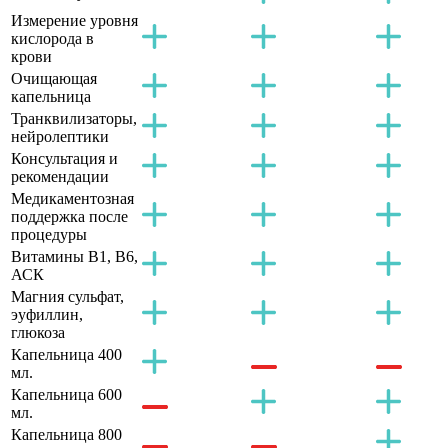
Измерение уровня
кислорода в
крови
Очищающая
капельница
Транквилизаторы,
нейролептики
Консультация и
рекомендации
Медикаментозная
поддержка после
процедуры
Витамины B1, B6,
АСК
Магния сульфат,
эуфиллин,
глюкоза
Капельница 400
мл.
Капельница 600
мл.
Капельница 800