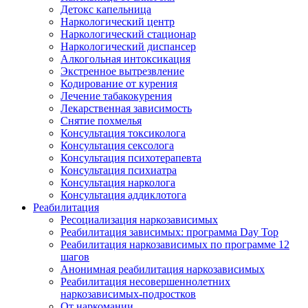
Детокс капельница
Наркологический центр
Наркологический стационар
Наркологический диспансер
Алкогольная интоксикация
Экстренное вытрезвление
Кодирование от курения
Лечение табакокурения
Лекарственная зависимость
Снятие похмелья
Консультация токсиколога
Консультация сексолога
Консультация психотерапевта
Консультация психиатра
Консультация нарколога
Консультация аддиклотога
Реабилитация
Ресоциализация наркозависимых
Реабилитация зависимых: программа Day Top
Реабилитация наркозависимых по программе 12
шагов
Анонимная реабилитация наркозависимых
Реабилитация несовершеннолетних
наркозависимых-подростков
От наркомании