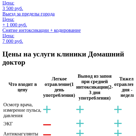
Цена:
3 500 руб.
Выезд за пределы города
Цена:
+ 1 000 руб.
Снятие интоксикации + кодирование
Цена:
7 000 руб.
Цены на услуги
клиники Домашний
доктор
Вывод из запоя
Легкое
Тяжело
при средней
Что входит в
отравление
(1
отравлен
интоксикации
(2-
цену
день
дня - 2
3 дня
употребления)
недели
употребления)
Осмотр врача,
измерение пульса,
давления
ЭКГ
Антикоагулянты