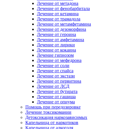
Лечение от метадона
Лечение от фенобарбитала
Лечение от кетамина
Лечение от трамадола
Лечение от метамфетамина
Лечение от дезоморфина
Лечение от героина
Лечение от амфетамина
Лечение от лирики
Лечение от кокаина
Лечение гипнозом
Лечение от мефедрона
Лечение от соли
Лечение от спайса
Лечение от экстази
Лечение от первитина
Лечение от ЛСД
Лечение от бутирата
Лечение от гашиша
Лечение от опиума
Помощь при передозировке
Лечение токсикомании
Детоксикация наркозависимых
Капельница от наркотиков
Капельница от алкоголя