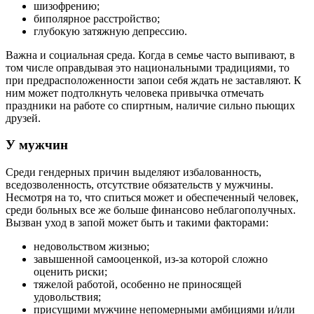
шизофрению;
биполярное расстройство;
глубокую затяжную депрессию.
Важна и социальная среда. Когда в семье часто выпивают, в
том числе оправдывая это национальными традициями, то
при предрасположенности запои себя ждать не заставляют. К
ним может подтолкнуть человека привычка отмечать
праздники на работе со спиртным, наличие сильно пьющих
друзей.
У мужчин
Среди гендерных причин выделяют избалованность,
вседозволенность, отсутствие обязательств у мужчины.
Несмотря на то, что спиться может и обеспеченный человек,
среди больных все же больше финансово неблагополучных.
Вызван уход в запой может быть и такими факторами:
недовольством жизнью;
завышенной самооценкой, из-за которой сложно
оценить риски;
тяжелой работой, особенно не приносящей
удовольствия;
присущими мужчине непомерными амбициями и/или