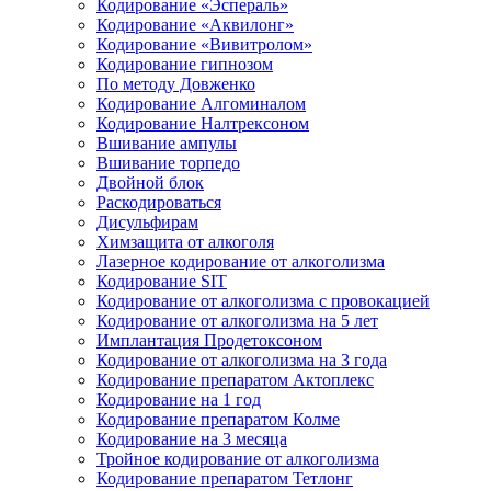
Кодирование «Эспераль»
Кодирование «Аквилонг»
Кодирование «Вивитролом»
Кодирование гипнозом
По методу Довженко
Кодирование Алгоминалом
Кодирование Налтрексоном
Вшивание ампулы
Вшивание торпедо
Двойной блок
Раскодироваться
Дисульфирам
Химзащита от алкоголя
Лазерное кодирование от алкоголизма
Кодирование SIT
Кодирование от алкоголизма с провокацией
Кодирование от алкоголизма на 5 лет
Имплантация Продетоксоном
Кодирование от алкоголизма на 3 года
Кодирование препаратом Актоплекс
Кодирование на 1 год
Кодирование препаратом Колме
Кодирование на 3 месяца
Тройное кодирование от алкоголизма
Кодирование препаратом Тетлонг