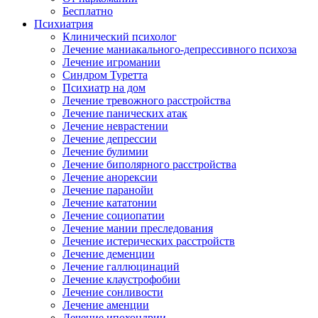
Бесплатно
Психиатрия
Клинический психолог
Лечение маниакального-депрессивного психоза
Лечение игромании
Синдром Туретта
Психиатр на дом
Лечение тревожного расстройства
Лечение панических атак
Лечение неврастении
Лечение депрессии
Лечение булимии
Лечение биполярного расстройства
Лечение анорексии
Лечение паранойи
Лечение кататонии
Лечение социопатии
Лечение мании преследования
Лечение истерических расстройств
Лечение деменции
Лечение галлюцинаций
Лечение клаустрофобии
Лечение сонливости
Лечение аменции
Лечение ипохондрии