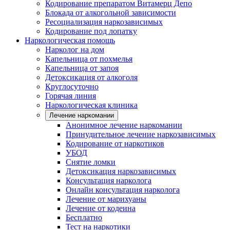
Кодирование препаратом Витамерц Депо
Блокада от алкогольной зависимости
Ресоциализация наркозависимых
Кодирование под лопатку
Наркологическая помощь
Нарколог на дом
Капельница от похмелья
Капельница от запоя
Детоксикация от алкоголя
Круглосуточно
Горячая линия
Наркологическая клиника
Лечение наркомании
Анонимное лечение наркомании
Принудительное лечение наркозависимых
Кодирование от наркотиков
УБОД
Снятие ломки
Детоксикация наркозависимых
Консультация нарколога
Онлайн консультация нарколога
Лечение от марихуаны
Лечение от кодеина
Бесплатно
Тест на наркотики