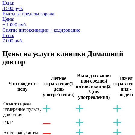
Цена:
3 500 руб.
Выезд за пределы города
Цена:
+ 1 000 руб.
Снятие интоксикации + кодирование
Цена:
7 000 руб.
Цены на услуги
клиники Домашний
доктор
Вывод из запоя
Легкое
Тяжело
при средней
Что входит в
отравление
(1
отравлен
интоксикации
(2-
цену
день
дня - 2
3 дня
употребления)
недели
употребления)
Осмотр врача,
измерение пульса,
давления
ЭКГ
Антикоагулянты