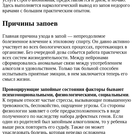
Здесь выполняется наркологический вывод из запоя недорого
врачами с большим практическим опытом.
Причины запоев
Главная причина ухода в запой — непреодолимое
болезненное влечение к этиловому спирту. Он давно активно
участвует во всех биологических процессах, протекающих в
организме. Без очередной дозы собьется работа практически
всех систем жизнедеятельности. Между нейронами
сформировались аномальные связи между употреблением
алкоголя и удовольствием. Только так больной способен
испытывать приятные эмоции, в нем заключается теперь его
смысл жизни.
Провоцирующие запойные состояния факторы бывают
психоэмоциональными, физиологическими, социальными
.
К первым относят частые стрессы, вызывающие повышенную
тревожность, беспокойство, ощущение угрозы. Со стороны
физиологии заявляет о себе предрасположенность в виде
полученного по наследству набора дефектных генов. Если
один из родителей был запойным алкоголиком, то у ребенка
выше риск повторить его судьбу. Также он может
унаследовать болезнь, которая нередко осложнена