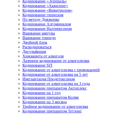
Кодирование «Эспераль»
Кодирование «Аквилонг»
Кодирование «Вивитролом»
Кодирование гипнозом
По методу Довженко
Кодирование Алгоминалом
Кодирование Налтрексоном
Вшивание ампулы
Вшивание торпедо
Двойной блок
Раскодироваться
Дисульфирам
Химзащита от алкоголя
Лазерное кодирование от алкоголизма
Кодирование SIT
Кодирование от алкоголизма с провокацией
Кодирование от алкоголизма на 5 лет
Имплантация Продетоксоном
Кодирование от алкоголизма на 3 года
Кодирование препаратом Актоплекс
Кодирование на 1 год
Кодирование препаратом Колме
Кодирование на 3 месяца
Тройное кодирование от алкоголизма
Кодирование препаратом Тетлонг