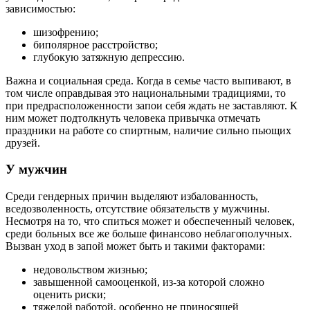
зависимостью:
шизофрению;
биполярное расстройство;
глубокую затяжную депрессию.
Важна и социальная среда. Когда в семье часто выпивают, в
том числе оправдывая это национальными традициями, то
при предрасположенности запои себя ждать не заставляют. К
ним может подтолкнуть человека привычка отмечать
праздники на работе со спиртным, наличие сильно пьющих
друзей.
У мужчин
Среди гендерных причин выделяют избалованность,
вседозволенность, отсутствие обязательств у мужчины.
Несмотря на то, что спиться может и обеспеченный человек,
среди больных все же больше финансово неблагополучных.
Вызван уход в запой может быть и такими факторами:
недовольством жизнью;
завышенной самооценкой, из-за которой сложно
оценить риски;
тяжелой работой, особенно не приносящей