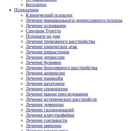
Бесплатно
Психиатрия
Клинический психолог
Лечение маниакального-депрессивного психоза
Лечение игромании
Синдром Туретта
Психиатр на дом
Лечение тревожного расстройства
Лечение панических атак
Лечение неврастении
Лечение депрессии
Лечение булимии
Лечение биполярного расстройства
Лечение анорексии
Лечение паранойи
Лечение кататонии
Лечение социопатии
Лечение мании преследования
Лечение истерических расстройств
Лечение деменции
Лечение галлюцинаций
Лечение клаустрофобии
Лечение сонливости
Лечение аменции
Лечение ипохондрии