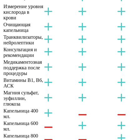
Измерение уровня
кислорода в
крови
Очищающая
капельница
Транквилизаторы,
нейролептики
Консультация и
рекомендации
Медикаментозная
поддержка после
процедуры
Витамины B1, B6,
АСК
Магния сульфат,
эуфиллин,
глюкоза
Капельница 400
мл.
Капельница 600
мл.
Капельница 800