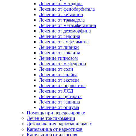
Лечение от метадона
Лечение от фенобарбитала
Лечение от кетамина
Лечение от трамадола
Лечение от метамфетамина
Лечение от дезоморфина
Лечение от героина
Лечение от амфетамина
Лечение от лирики
Лечение от кокаина
Лечение гипнозом
Лечение от мефедрона
Лечение от соли
Лечение от спайса
Лечение от экстази
Лечение от первитина
Лечение от ЛСД
Лечение от бутирата
Лечение от гашиша
Лечение от опиума
Помощь при передозировке
Лечение токсикомании
Детоксикация наркозависимых
Капельница от наркотиков
Капельница от алкоголя