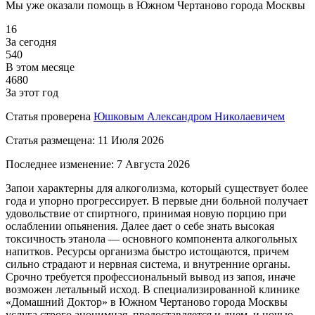
Мы уже оказали помощь
в Южном Чертаново города Москвы
16
За сегодня
540
В этом месяце
4680
За этот год
Статья проверена
Юшковым Александром Николаевичем
Статья размещена:
11 Июля 2026
Последнее изменение:
7 Августа 2026
Запои характерны для алкоголизма, который существует более
года и упорно прогрессирует. В первые дни больной получает
удовольствие от спиртного, принимая новую порцию при
ослаблении опьянения. Далее дает о себе знать высокая
токсичность этанола — основного компонента алкогольных
напитков. Ресурсы организма быстро истощаются, причем
сильно страдают и нервная система, и внутренние органы.
Срочно требуется профессиональный вывод из запоя, иначе
возможен летальный исход. В специализированной клинике
«Домашний Доктор» в Южном Чертаново города Москвы
услуга строго анонимная, предоставляется и днем, и ночью.