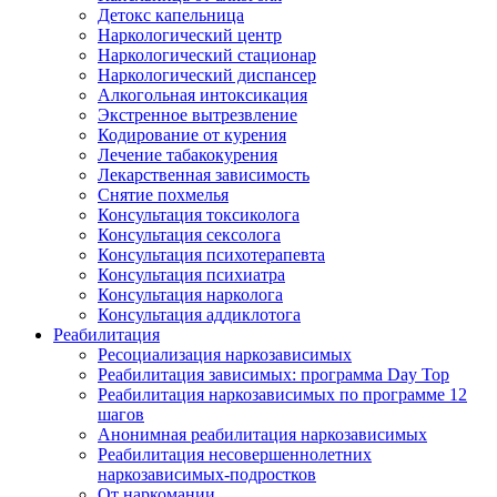
Детокс капельница
Наркологический центр
Наркологический стационар
Наркологический диспансер
Алкогольная интоксикация
Экстренное вытрезвление
Кодирование от курения
Лечение табакокурения
Лекарственная зависимость
Снятие похмелья
Консультация токсиколога
Консультация сексолога
Консультация психотерапевта
Консультация психиатра
Консультация нарколога
Консультация аддиклотога
Реабилитация
Ресоциализация наркозависимых
Реабилитация зависимых: программа Day Top
Реабилитация наркозависимых по программе 12
шагов
Анонимная реабилитация наркозависимых
Реабилитация несовершеннолетних
наркозависимых-подростков
От наркомании