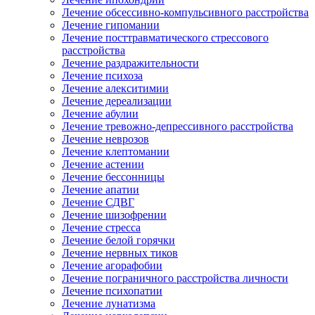
Лечение обсессивно-компульсивного расстройства
Лечение гипомании
Лечение посттравматического стрессового
расстройства
Лечение раздражительности
Лечение психоза
Лечение алекситимии
Лечение дереализации
Лечение абулии
Лечение тревожно-депрессивного расстройства
Лечение неврозов
Лечение клептомании
Лечение астении
Лечение бессонницы
Лечение апатии
Лечение СДВГ
Лечение шизофрении
Лечение стресса
Лечение белой горячки
Лечение нервных тиков
Лечение агорафобии
Лечение пограничного расстройства личности
Лечение психопатии
Лечение лунатизма