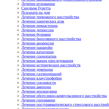
Лечение игромании
Синдром Туретта
Психиатр на дом
Лечение тревожного расстройства
Лечение панических атак
Лечение неврастении
Лечение депрессии
Лечение булимии
Лечение биполярного расстройства
Лечение анорексии
Лечение паранойи
Лечение кататонии
Лечение социопатии
Лечение мании преследования
Лечение истерических расстройств
Лечение деменции
Лечение галлюцинаций
Лечение клаустрофобии
Лечение сонливости
Лечение аменции
Лечение ипохондрии
Лечение обсессивно-компульсивного расстройства
Лечение гипомании
Лечение посттравматического стрессового расстрой
Лечение раздражительности