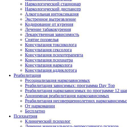
Наркологический стационар
Наркологический диспансер
Алкогольная интоксикация
Экстренное вытрезвление
Кодирование от курения
Лечение табакокурения
Лекарственная зависимость
Снятие похмелья
Консультация токсиколога
Консультация сексолога
Консультация психотерапевта
Консультация психиатра
Консультация нарколога
Консультация аддиклотога
Реабилитация
Ресоциализация наркозависимых
Реабилитация зависимых: программа Day Top
Реабилитация наркозависимых по программе 12 ша
Анонимная реабилитация наркозависимых
Реабилитация несовершеннолетних наркозависимы
От наркомании
Бесплатно
Психиатрия
Клинический психолог
Лечение маниакального-депрессивного психоза