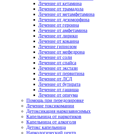
Лечение от кетамина
Лечение от трамадола
Лечение от метамфетамина
Лечение от дезоморфина
Лечение от героина
Лечение от амфетамина
Лечение от лирики
Лечение от кокаина
Лечение гипнозом
Лечение от мефедрона
Лечение от соли
Лечение от спайса
Лечение от экстази
Лечение от первитина
Лечение от ЛСД
Лечение от бутирата
Лечение от гашиша
Лечение от опиума
Помощь при передозировке
Лечение токсикомании
Детоксикация наркозависимых
Капельница от наркотиков
Капельница от алкоголя
Детокс капельница
Наркологический центр