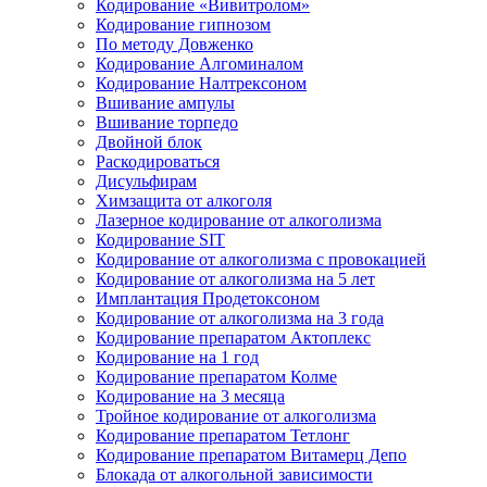
Кодирование «Вивитролом»
Кодирование гипнозом
По методу Довженко
Кодирование Алгоминалом
Кодирование Налтрексоном
Вшивание ампулы
Вшивание торпедо
Двойной блок
Раскодироваться
Дисульфирам
Химзащита от алкоголя
Лазерное кодирование от алкоголизма
Кодирование SIT
Кодирование от алкоголизма с провокацией
Кодирование от алкоголизма на 5 лет
Имплантация Продетоксоном
Кодирование от алкоголизма на 3 года
Кодирование препаратом Актоплекс
Кодирование на 1 год
Кодирование препаратом Колме
Кодирование на 3 месяца
Тройное кодирование от алкоголизма
Кодирование препаратом Тетлонг
Кодирование препаратом Витамерц Депо
Блокада от алкогольной зависимости