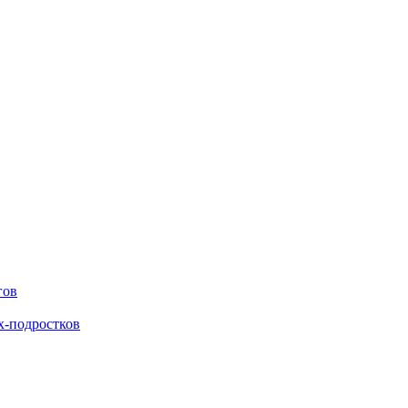
гов
х-подростков