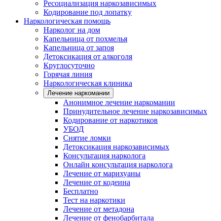
Ресоциализация наркозависимых
Кодирование под лопатку
Наркологическая помощь
Нарколог на дом
Капельница от похмелья
Капельница от запоя
Детоксикация от алкоголя
Круглосуточно
Горячая линия
Наркологическая клиника
Лечение наркомании
Анонимное лечение наркомании
Принудительное лечение наркозависимых
Кодирование от наркотиков
УБОД
Снятие ломки
Детоксикация наркозависимых
Консультация нарколога
Онлайн консультация нарколога
Лечение от марихуаны
Лечение от кодеина
Бесплатно
Тест на наркотики
Лечение от метадона
Лечение от фенобарбитала