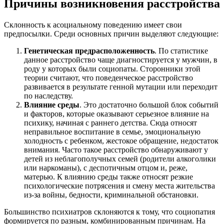
Причины возникновения расстройства
Склонность к асоциальному поведению имеет свои
предпосылки. Среди основных причин выделяют следующие:
Генетическая предрасположенность
. По статистике
данное расстройство чаще диагностируется у мужчин, в
роду у которых были социопаты. Сторонники этой
теории считают, что поведенческое расстройство
развивается в результате генной мутации или переходит
по наследству.
Влияние среды
. Это достаточно большой блок событий
и факторов, которые оказывают серьезное влияние на
психику, начиная с раннего детства. Сюда относят
неправильное воспитание в семье, эмоциональную
холодность с ребенком, жестокое обращение, недостаток
внимания. Часто такое расстройство обнаруживают у
детей из неблагополучных семей (родители алкоголики
или наркоманы), с деспотичным отцом и, реже,
матерью. К влиянию среды также относят резкие
психологические потрясения и смену места жительства
из-за войны, бедности, криминальной обстановки.
Большинство психиатров склоняются к тому, что социопатия
формируется по разным, комбинированным причинам. На