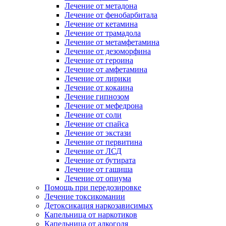
Лечение от метадона
Лечение от фенобарбитала
Лечение от кетамина
Лечение от трамадола
Лечение от метамфетамина
Лечение от дезоморфина
Лечение от героина
Лечение от амфетамина
Лечение от лирики
Лечение от кокаина
Лечение гипнозом
Лечение от мефедрона
Лечение от соли
Лечение от спайса
Лечение от экстази
Лечение от первитина
Лечение от ЛСД
Лечение от бутирата
Лечение от гашиша
Лечение от опиума
Помощь при передозировке
Лечение токсикомании
Детоксикация наркозависимых
Капельница от наркотиков
Капельница от алкоголя