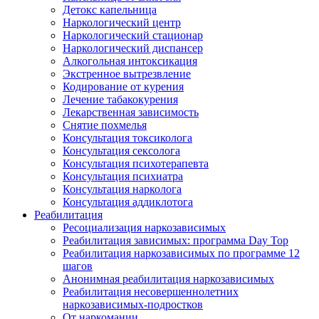
Детокс капельница
Наркологический центр
Наркологический стационар
Наркологический диспансер
Алкогольная интоксикация
Экстренное вытрезвление
Кодирование от курения
Лечение табакокурения
Лекарственная зависимость
Снятие похмелья
Консультация токсиколога
Консультация сексолога
Консультация психотерапевта
Консультация психиатра
Консультация нарколога
Консультация аддиклотога
Реабилитация
Ресоциализация наркозависимых
Реабилитация зависимых: программа Day Top
Реабилитация наркозависимых по программе 12
шагов
Анонимная реабилитация наркозависимых
Реабилитация несовершеннолетних
наркозависимых-подростков
От наркомании