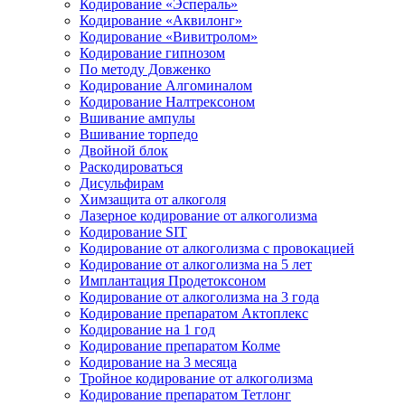
Кодирование «Эспераль»
Кодирование «Аквилонг»
Кодирование «Вивитролом»
Кодирование гипнозом
По методу Довженко
Кодирование Алгоминалом
Кодирование Налтрексоном
Вшивание ампулы
Вшивание торпедо
Двойной блок
Раскодироваться
Дисульфирам
Химзащита от алкоголя
Лазерное кодирование от алкоголизма
Кодирование SIT
Кодирование от алкоголизма с провокацией
Кодирование от алкоголизма на 5 лет
Имплантация Продетоксоном
Кодирование от алкоголизма на 3 года
Кодирование препаратом Актоплекс
Кодирование на 1 год
Кодирование препаратом Колме
Кодирование на 3 месяца
Тройное кодирование от алкоголизма
Кодирование препаратом Тетлонг