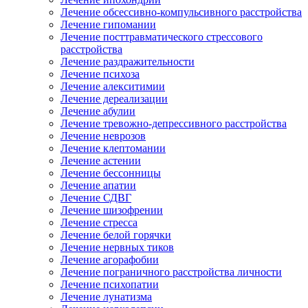
Лечение обсессивно-компульсивного расстройства
Лечение гипомании
Лечение посттравматического стрессового
расстройства
Лечение раздражительности
Лечение психоза
Лечение алекситимии
Лечение дереализации
Лечение абулии
Лечение тревожно-депрессивного расстройства
Лечение неврозов
Лечение клептомании
Лечение астении
Лечение бессонницы
Лечение апатии
Лечение СДВГ
Лечение шизофрении
Лечение стресса
Лечение белой горячки
Лечение нервных тиков
Лечение агорафобии
Лечение пограничного расстройства личности
Лечение психопатии
Лечение лунатизма