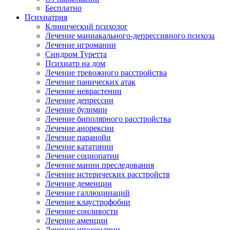
Бесплатно
Психиатрия
Клинический психолог
Лечение маниакального-депрессивного психоза
Лечение игромании
Синдром Туретта
Психиатр на дом
Лечение тревожного расстройства
Лечение панических атак
Лечение неврастении
Лечение депрессии
Лечение булимии
Лечение биполярного расстройства
Лечение анорексии
Лечение паранойи
Лечение кататонии
Лечение социопатии
Лечение мании преследования
Лечение истерических расстройств
Лечение деменции
Лечение галлюцинаций
Лечение клаустрофобии
Лечение сонливости
Лечение аменции
Лечение ипохондрии