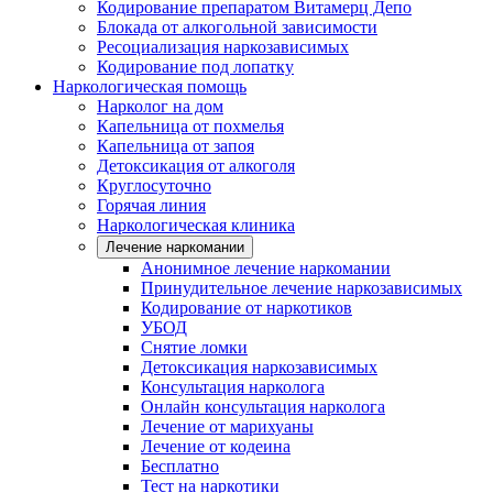
Кодирование препаратом Витамерц Депо
Блокада от алкогольной зависимости
Ресоциализация наркозависимых
Кодирование под лопатку
Наркологическая помощь
Нарколог на дом
Капельница от похмелья
Капельница от запоя
Детоксикация от алкоголя
Круглосуточно
Горячая линия
Наркологическая клиника
Лечение наркомании
Анонимное лечение наркомании
Принудительное лечение наркозависимых
Кодирование от наркотиков
УБОД
Снятие ломки
Детоксикация наркозависимых
Консультация нарколога
Онлайн консультация нарколога
Лечение от марихуаны
Лечение от кодеина
Бесплатно
Тест на наркотики