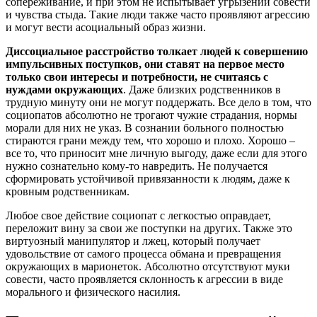
сопереживание, и при этом не испытывает угрызений совести
и чувства стыда. Такие люди также часто проявляют агрессию
и могут вести асоциальный образ жизни.
Диссоциальное расстройство толкает людей к совершению
импульсивных поступков, они ставят на первое место
только свои интересы и потребности, не считаясь с
нуждами окружающих
. Даже близких родственников в
трудную минуту они не могут поддержать. Все дело в том, что
социопатов абсолютно не трогают чужие страдания, нормы
морали для них не указ. В сознании больного полностью
стираются грани между тем, что хорошо и плохо. Хорошо –
все то, что приносит мне личную выгоду, даже если для этого
нужно сознательно кому-то навредить. Не получается
сформировать устойчивой привязанности к людям, даже к
кровным родственникам.
Любое свое действие социопат с легкостью оправдает,
переложит вину за свои же поступки на других. Также это
виртуозный манипулятор и лжец, который получает
удовольствие от самого процесса обмана и превращения
окружающих в марионеток. Абсолютно отсутствуют муки
совести, часто проявляется склонность к агрессии в виде
морального и физического насилия.