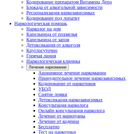
Кодирование препаратом Витамерц Депо
Блокада от алкогольной зависимости
Ресоциализация наркозависимых
Кодирование под лопатку
Наркологическая помощь
Нарколог на дом
Капельница от похмелья
Капельница от запоя
Детоксикация от алкоголя
Круглосуточно
Горячая линия
Наркологическая клиника
Лечение наркомании
Анонимное лечение наркомании
Принудительное лечение наркозависимых
Кодирование от наркотиков
УБОД
Снятие ломки
Детоксикация наркозависимых
Консультация нарколога
Онлайн консультация нарколога
Лечение от марихуаны
Лечение от кодеина
Бесплатно
Тест на наркотики