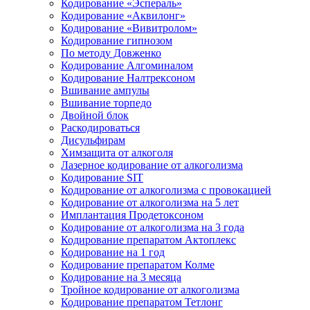
Кодирование «Эспераль»
Кодирование «Аквилонг»
Кодирование «Вивитролом»
Кодирование гипнозом
По методу Довженко
Кодирование Алгоминалом
Кодирование Налтрексоном
Вшивание ампулы
Вшивание торпедо
Двойной блок
Раскодироваться
Дисульфирам
Химзащита от алкоголя
Лазерное кодирование от алкоголизма
Кодирование SIT
Кодирование от алкоголизма с провокацией
Кодирование от алкоголизма на 5 лет
Имплантация Продетоксоном
Кодирование от алкоголизма на 3 года
Кодирование препаратом Актоплекс
Кодирование на 1 год
Кодирование препаратом Колме
Кодирование на 3 месяца
Тройное кодирование от алкоголизма
Кодирование препаратом Тетлонг