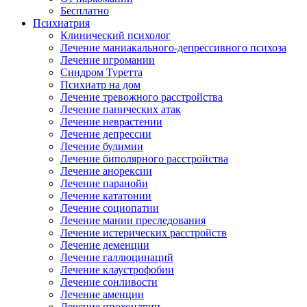
Бесплатно
Психиатрия
Клинический психолог
Лечение маниакального-депрессивного психоза
Лечение игромании
Синдром Туретта
Психиатр на дом
Лечение тревожного расстройства
Лечение панических атак
Лечение неврастении
Лечение депрессии
Лечение булимии
Лечение биполярного расстройства
Лечение анорексии
Лечение паранойи
Лечение кататонии
Лечение социопатии
Лечение мании преследования
Лечение истерических расстройств
Лечение деменции
Лечение галлюцинаций
Лечение клаустрофобии
Лечение сонливости
Лечение аменции
Лечение ипохондрии