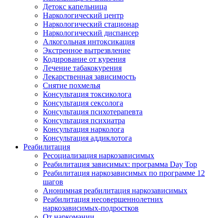
Детокс капельница
Наркологический центр
Наркологический стационар
Наркологический диспансер
Алкогольная интоксикация
Экстренное вытрезвление
Кодирование от курения
Лечение табакокурения
Лекарственная зависимость
Снятие похмелья
Консультация токсиколога
Консультация сексолога
Консультация психотерапевта
Консультация психиатра
Консультация нарколога
Консультация аддиклотога
Реабилитация
Ресоциализация наркозависимых
Реабилитация зависимых: программа Day Top
Реабилитация наркозависимых по программе 12
шагов
Анонимная реабилитация наркозависимых
Реабилитация несовершеннолетних
наркозависимых-подростков
От наркомании