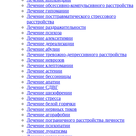
Лечение обсессивно-компульсивного расстройства
Лечение гипомании
Лечение посттравматического стрессового
расстройства
Лечение раздражительности
Лечение психоза
Лечение алекситимии
Лечение дереализации
Лечение абулии
Лечение тревожно-депрессивного расстройства
Лечение неврозов
Лечение клептомании
Лечение астении
Лечение бессонницы
Лечение апатии
Лечение СДВГ
Лечение шизофрении
Лечение стресса
Лечение белой горячки
Лечение нервных тиков
Лечение агорафобии
Лечение пограничного расстройства личности
Лечение психопатии
Лечение лунатизма