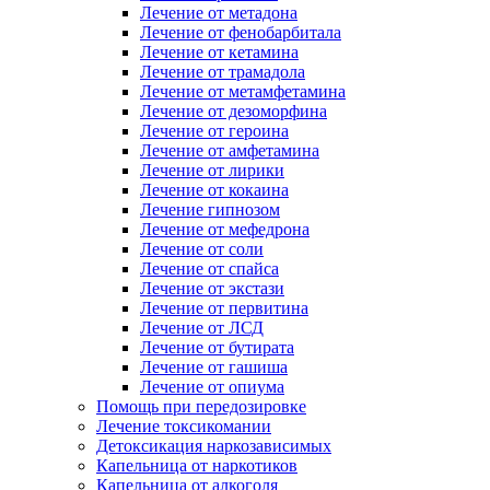
Лечение от метадона
Лечение от фенобарбитала
Лечение от кетамина
Лечение от трамадола
Лечение от метамфетамина
Лечение от дезоморфина
Лечение от героина
Лечение от амфетамина
Лечение от лирики
Лечение от кокаина
Лечение гипнозом
Лечение от мефедрона
Лечение от соли
Лечение от спайса
Лечение от экстази
Лечение от первитина
Лечение от ЛСД
Лечение от бутирата
Лечение от гашиша
Лечение от опиума
Помощь при передозировке
Лечение токсикомании
Детоксикация наркозависимых
Капельница от наркотиков
Капельница от алкоголя