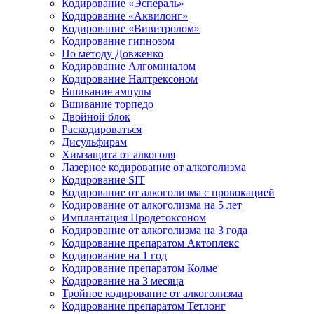
Кодирование «Эспераль»
Кодирование «Аквилонг»
Кодирование «Вивитролом»
Кодирование гипнозом
По методу Довженко
Кодирование Алгоминалом
Кодирование Налтрексоном
Вшивание ампулы
Вшивание торпедо
Двойной блок
Раскодироваться
Дисульфирам
Химзащита от алкоголя
Лазерное кодирование от алкоголизма
Кодирование SIT
Кодирование от алкоголизма с провокацией
Кодирование от алкоголизма на 5 лет
Имплантация Продетоксоном
Кодирование от алкоголизма на 3 года
Кодирование препаратом Актоплекс
Кодирование на 1 год
Кодирование препаратом Колме
Кодирование на 3 месяца
Тройное кодирование от алкоголизма
Кодирование препаратом Тетлонг