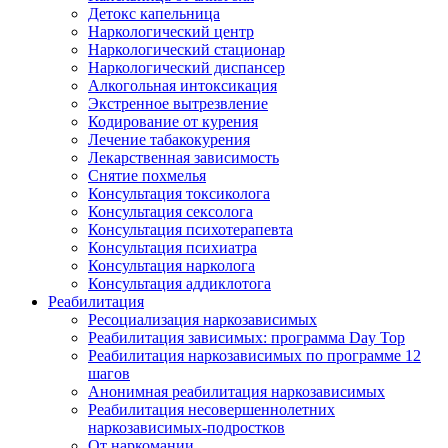
Детокс капельница
Наркологический центр
Наркологический стационар
Наркологический диспансер
Алкогольная интоксикация
Экстренное вытрезвление
Кодирование от курения
Лечение табакокурения
Лекарственная зависимость
Снятие похмелья
Консультация токсиколога
Консультация сексолога
Консультация психотерапевта
Консультация психиатра
Консультация нарколога
Консультация аддиклотога
Реабилитация
Ресоциализация наркозависимых
Реабилитация зависимых: программа Day Top
Реабилитация наркозависимых по программе 12
шагов
Анонимная реабилитация наркозависимых
Реабилитация несовершеннолетних
наркозависимых-подростков
От наркомании