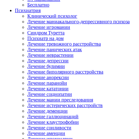
Бесплатно
Психиатрия
Клинический психолог
Лечение маниакального-депрессивного психоза
Лечение игромании
Синдром Туретта
Психиатр на дом
Лечение тревожного расстройства
Лечение панических атак
Лечение неврастении
Лечение депрессии
Лечение булимии
Лечение биполярного расстройства
Лечение анорексии
Лечение паранойи
Лечение кататонии
Лечение социопатии
Лечение мании преследования
Лечение истерических расстройств
Лечение деменции
Лечение галлюцинаций
Лечение клаустрофобии
Лечение сонливости
Лечение аменции
Лечение ипохондрии