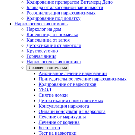
Кодирование препаратом Витамерц Депо
Блокада от алкогольной зависимости
Ресоциализация наркозависимых
Кодирование под лопатку
Наркологическая помощь
Нарколог на дом
Капельница от похмелья
Капельница от запоя
Детоксикация от алкоголя
Круглосуточно
Горячая линия
Наркологическая клиника
Лечение наркомании
Анонимное лечение наркомании
Принудительное лечение наркозависимых
Кодирование от наркотиков
УБОД
Снятие ломки
Детоксикация наркозависимых
Консультация нарколога
Онлайн консультация нарколога
Лечение от марихуаны
Лечение от кодеина
Бесплатно
Тест на наркотики