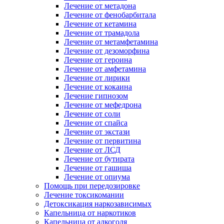
Лечение от метадона
Лечение от фенобарбитала
Лечение от кетамина
Лечение от трамадола
Лечение от метамфетамина
Лечение от дезоморфина
Лечение от героина
Лечение от амфетамина
Лечение от лирики
Лечение от кокаина
Лечение гипнозом
Лечение от мефедрона
Лечение от соли
Лечение от спайса
Лечение от экстази
Лечение от первитина
Лечение от ЛСД
Лечение от бутирата
Лечение от гашиша
Лечение от опиума
Помощь при передозировке
Лечение токсикомании
Детоксикация наркозависимых
Капельница от наркотиков
Капельница от алкоголя