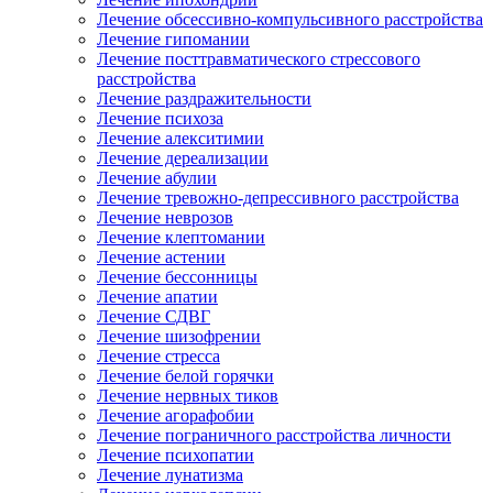
Лечение обсессивно-компульсивного расстройства
Лечение гипомании
Лечение посттравматического стрессового
расстройства
Лечение раздражительности
Лечение психоза
Лечение алекситимии
Лечение дереализации
Лечение абулии
Лечение тревожно-депрессивного расстройства
Лечение неврозов
Лечение клептомании
Лечение астении
Лечение бессонницы
Лечение апатии
Лечение СДВГ
Лечение шизофрении
Лечение стресса
Лечение белой горячки
Лечение нервных тиков
Лечение агорафобии
Лечение пограничного расстройства личности
Лечение психопатии
Лечение лунатизма