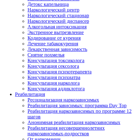
Детокс капельница
Наркологический центр
Наркологический стационар
Наркологический диспансер
Алкогольная интоксикация
Экстренное вытрезвление
Кодирование от курения
Лечение табакокурения
Лекарственная зависимость
Снятие похмелья
Консультация токсиколога
Консультация сексолога
Консультация психотерапевта
Консультация психиатра
Консультация нарколога
Консультация аддиклотога
Реабилитация
Ресоциализация наркозависимых
Реабилитация зависимых: программа Day Top
Реабилитация наркозависимых по программе 12
шагов
Анонимная реабилитация наркозависимых
Реабилитация несовершеннолетних
наркозависимых-подростков
От наркомании