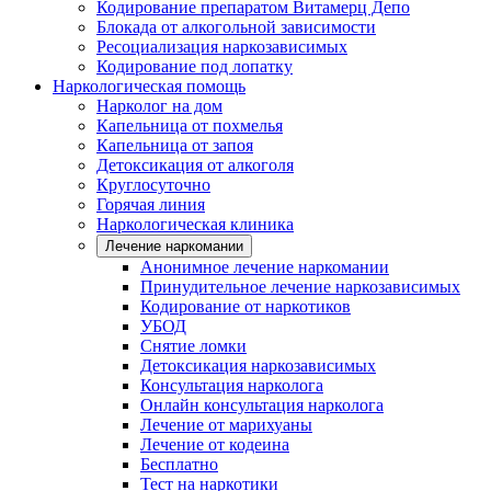
Кодирование препаратом Витамерц Депо
Блокада от алкогольной зависимости
Ресоциализация наркозависимых
Кодирование под лопатку
Наркологическая помощь
Нарколог на дом
Капельница от похмелья
Капельница от запоя
Детоксикация от алкоголя
Круглосуточно
Горячая линия
Наркологическая клиника
Лечение наркомании
Анонимное лечение наркомании
Принудительное лечение наркозависимых
Кодирование от наркотиков
УБОД
Снятие ломки
Детоксикация наркозависимых
Консультация нарколога
Онлайн консультация нарколога
Лечение от марихуаны
Лечение от кодеина
Бесплатно
Тест на наркотики