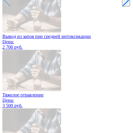
Вывод из запоя при средней интоксикации
Цена:
2 700 руб.
Тяжелое отравление
Цена:
3 500 руб.