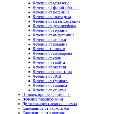
Лечение от метадона
Лечение от фенобарбитала
Лечение от кетамина
Лечение от трамадола
Лечение от метамфетамина
Лечение от дезоморфина
Лечение от героина
Лечение от амфетамина
Лечение от лирики
Лечение от кокаина
Лечение гипнозом
Лечение от мефедрона
Лечение от соли
Лечение от спайса
Лечение от экстази
Лечение от первитина
Лечение от ЛСД
Лечение от бутирата
Лечение от гашиша
Лечение от опиума
Помощь при передозировке
Лечение токсикомании
Детоксикация наркозависимых
Капельница от наркотиков
Капельница от алкоголя