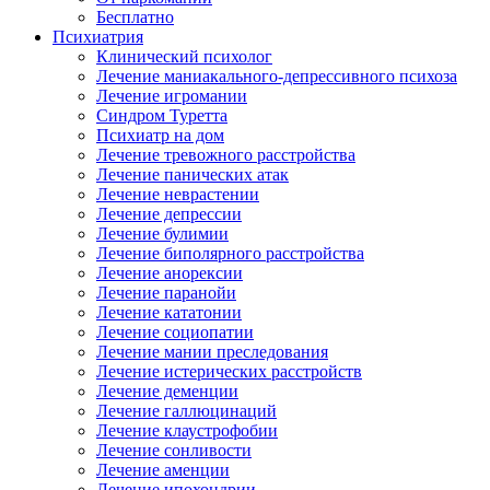
Бесплатно
Психиатрия
Клинический психолог
Лечение маниакального-депрессивного психоза
Лечение игромании
Синдром Туретта
Психиатр на дом
Лечение тревожного расстройства
Лечение панических атак
Лечение неврастении
Лечение депрессии
Лечение булимии
Лечение биполярного расстройства
Лечение анорексии
Лечение паранойи
Лечение кататонии
Лечение социопатии
Лечение мании преследования
Лечение истерических расстройств
Лечение деменции
Лечение галлюцинаций
Лечение клаустрофобии
Лечение сонливости
Лечение аменции
Лечение ипохондрии