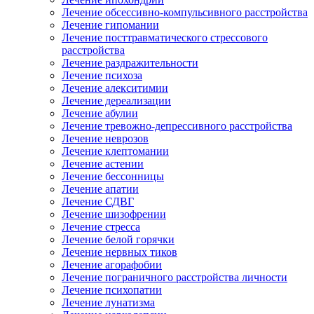
Лечение обсессивно-компульсивного расстройства
Лечение гипомании
Лечение посттравматического стрессового
расстройства
Лечение раздражительности
Лечение психоза
Лечение алекситимии
Лечение дереализации
Лечение абулии
Лечение тревожно-депрессивного расстройства
Лечение неврозов
Лечение клептомании
Лечение астении
Лечение бессонницы
Лечение апатии
Лечение СДВГ
Лечение шизофрении
Лечение стресса
Лечение белой горячки
Лечение нервных тиков
Лечение агорафобии
Лечение пограничного расстройства личности
Лечение психопатии
Лечение лунатизма