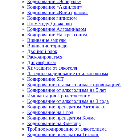
Кодирование «Эспераль»
Кодирование «Аквилонг»
Кодирование «Вивитролом»
Кодирование гипнозом
По методу Довженко
Кодирование Алгоминалом
Кодирование Налтрексоном
Вшивание ампулы
Вшивание торпедо
Двойной блок
Раскодироваться
Дисульфирам
Химзащита от алкоголя
Лазерное кодирование от алкоголизма
Кодирование SIT
Кодирование от алкоголизма с провокацией
Кодирование от алкоголизма на 5 лет
Имплантация Продетоксоном
Кодирование от алкоголизма на 3 года
Кодирование препаратом Актоплекс
Кодирование на 1 год
Кодирование препаратом Колме
Кодирование на 3 месяца
Тройное кодирование от алкоголизма
Кодирование препаратом Тетлонг