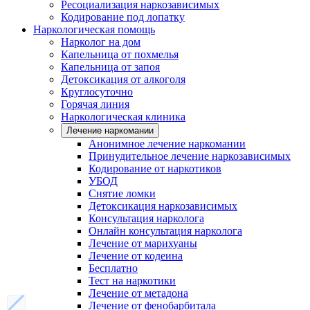
Ресоциализация наркозависимых
Кодирование под лопатку
Наркологическая помощь
Нарколог на дом
Капельница от похмелья
Капельница от запоя
Детоксикация от алкоголя
Круглосуточно
Горячая линия
Наркологическая клиника
Лечение наркомании
Анонимное лечение наркомании
Принудительное лечение наркозависимых
Кодирование от наркотиков
УБОД
Снятие ломки
Детоксикация наркозависимых
Консультация нарколога
Онлайн консультация нарколога
Лечение от марихуаны
Лечение от кодеина
Бесплатно
Тест на наркотики
Лечение от метадона
Лечение от фенобарбитала