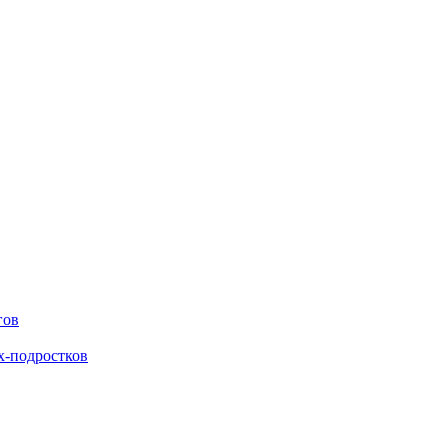
гов
х-подростков