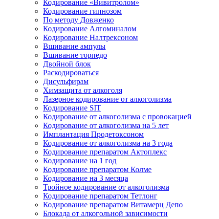
Кодирование «Вивитролом»
Кодирование гипнозом
По методу Довженко
Кодирование Алгоминалом
Кодирование Налтрексоном
Вшивание ампулы
Вшивание торпедо
Двойной блок
Раскодироваться
Дисульфирам
Химзащита от алкоголя
Лазерное кодирование от алкоголизма
Кодирование SIT
Кодирование от алкоголизма с провокацией
Кодирование от алкоголизма на 5 лет
Имплантация Продетоксоном
Кодирование от алкоголизма на 3 года
Кодирование препаратом Актоплекс
Кодирование на 1 год
Кодирование препаратом Колме
Кодирование на 3 месяца
Тройное кодирование от алкоголизма
Кодирование препаратом Тетлонг
Кодирование препаратом Витамерц Депо
Блокада от алкогольной зависимости