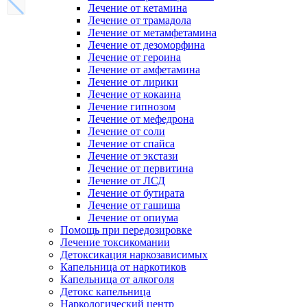
Лечение от кетамина
Лечение от трамадола
Лечение от метамфетамина
Лечение от дезоморфина
Лечение от героина
Лечение от амфетамина
Лечение от лирики
Лечение от кокаина
Лечение гипнозом
Лечение от мефедрона
Лечение от соли
Лечение от спайса
Лечение от экстази
Лечение от первитина
Лечение от ЛСД
Лечение от бутирата
Лечение от гашиша
Лечение от опиума
Помощь при передозировке
Лечение токсикомании
Детоксикация наркозависимых
Капельница от наркотиков
Капельница от алкоголя
Детокс капельница
Наркологический центр