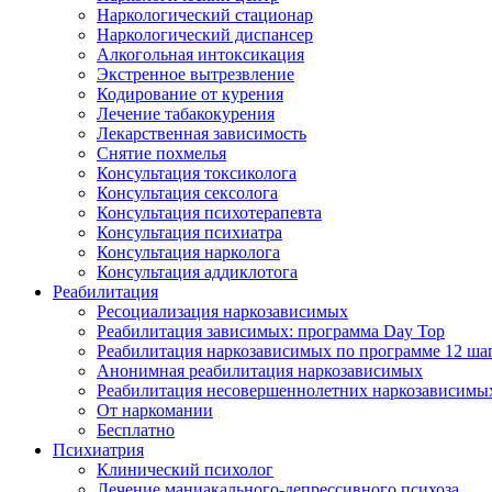
Наркологический стационар
Наркологический диспансер
Алкогольная интоксикация
Экстренное вытрезвление
Кодирование от курения
Лечение табакокурения
Лекарственная зависимость
Снятие похмелья
Консультация токсиколога
Консультация сексолога
Консультация психотерапевта
Консультация психиатра
Консультация нарколога
Консультация аддиклотога
Реабилитация
Ресоциализация наркозависимых
Реабилитация зависимых: программа Day Top
Реабилитация наркозависимых по программе 12 ша
Анонимная реабилитация наркозависимых
Реабилитация несовершеннолетних наркозависимы
От наркомании
Бесплатно
Психиатрия
Клинический психолог
Лечение маниакального-депрессивного психоза