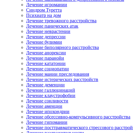
Лечение игромании
Синдром Туретта
Психиатр на дом
Лечение тревожного расстройства
Лечение панических атак
Лечение неврастении
Лечение депрессии
Лечение булимии
Лечение биполярного расстройства
Лечение анорексии
Лечение паранойи
Лечение кататонии
Лечение социопатии
Лечение мании преследования
Лечение истерических расстройств
Лечение деменции
Лечение галлюцинаций
Лечение клаустрофобии
Лечение сонливости
Лечение аменции
Лечение ипохондрии
Лечение обсессивно-компульсивного расстройства
Лечение гипомании
Лечение посттравматического стрессового расстрой
Лечение раздражительности