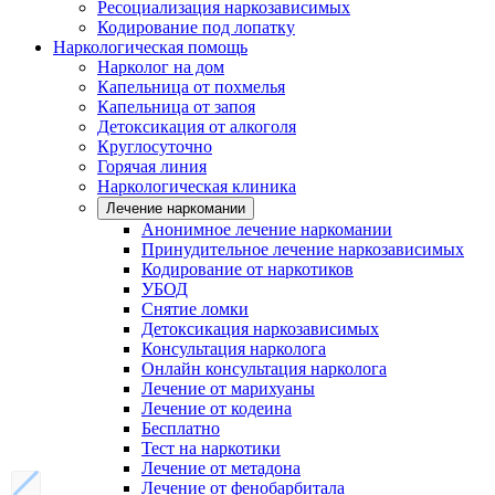
Ресоциализация наркозависимых
Кодирование под лопатку
Наркологическая помощь
Нарколог на дом
Капельница от похмелья
Капельница от запоя
Детоксикация от алкоголя
Круглосуточно
Горячая линия
Наркологическая клиника
Лечение наркомании
Анонимное лечение наркомании
Принудительное лечение наркозависимых
Кодирование от наркотиков
УБОД
Снятие ломки
Детоксикация наркозависимых
Консультация нарколога
Онлайн консультация нарколога
Лечение от марихуаны
Лечение от кодеина
Бесплатно
Тест на наркотики
Лечение от метадона
Лечение от фенобарбитала