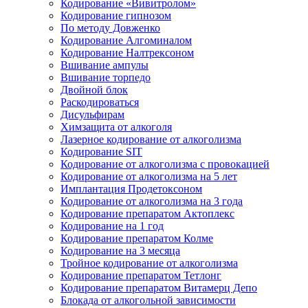
Кодирование «Вивитролом»
Кодирование гипнозом
По методу Довженко
Кодирование Алгоминалом
Кодирование Налтрексоном
Вшивание ампулы
Вшивание торпедо
Двойной блок
Раскодироваться
Дисульфирам
Химзащита от алкоголя
Лазерное кодирование от алкоголизма
Кодирование SIT
Кодирование от алкоголизма с провокацией
Кодирование от алкоголизма на 5 лет
Имплантация Продетоксоном
Кодирование от алкоголизма на 3 года
Кодирование препаратом Актоплекс
Кодирование на 1 год
Кодирование препаратом Колме
Кодирование на 3 месяца
Тройное кодирование от алкоголизма
Кодирование препаратом Тетлонг
Кодирование препаратом Витамерц Депо
Блокада от алкогольной зависимости