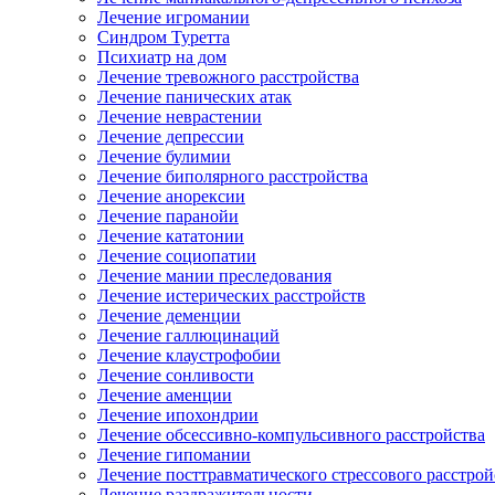
Лечение игромании
Синдром Туретта
Психиатр на дом
Лечение тревожного расстройства
Лечение панических атак
Лечение неврастении
Лечение депрессии
Лечение булимии
Лечение биполярного расстройства
Лечение анорексии
Лечение паранойи
Лечение кататонии
Лечение социопатии
Лечение мании преследования
Лечение истерических расстройств
Лечение деменции
Лечение галлюцинаций
Лечение клаустрофобии
Лечение сонливости
Лечение аменции
Лечение ипохондрии
Лечение обсессивно-компульсивного расстройства
Лечение гипомании
Лечение посттравматического стрессового расстрой
Лечение раздражительности