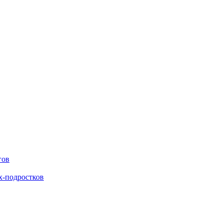
гов
х-подростков