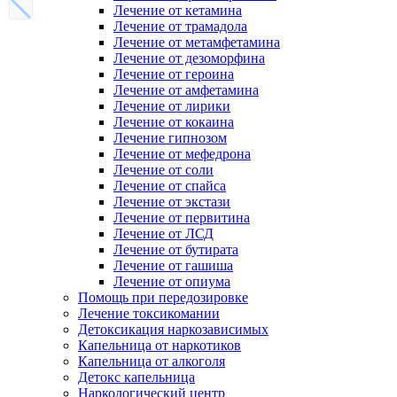
Лечение от кетамина
Лечение от трамадола
Лечение от метамфетамина
Лечение от дезоморфина
Лечение от героина
Лечение от амфетамина
Лечение от лирики
Лечение от кокаина
Лечение гипнозом
Лечение от мефедрона
Лечение от соли
Лечение от спайса
Лечение от экстази
Лечение от первитина
Лечение от ЛСД
Лечение от бутирата
Лечение от гашиша
Лечение от опиума
Помощь при передозировке
Лечение токсикомании
Детоксикация наркозависимых
Капельница от наркотиков
Капельница от алкоголя
Детокс капельница
Наркологический центр