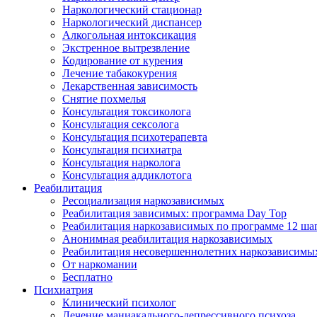
Наркологический стационар
Наркологический диспансер
Алкогольная интоксикация
Экстренное вытрезвление
Кодирование от курения
Лечение табакокурения
Лекарственная зависимость
Снятие похмелья
Консультация токсиколога
Консультация сексолога
Консультация психотерапевта
Консультация психиатра
Консультация нарколога
Консультация аддиклотога
Реабилитация
Ресоциализация наркозависимых
Реабилитация зависимых: программа Day Top
Реабилитация наркозависимых по программе 12 ша
Анонимная реабилитация наркозависимых
Реабилитация несовершеннолетних наркозависимы
От наркомании
Бесплатно
Психиатрия
Клинический психолог
Лечение маниакального-депрессивного психоза