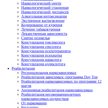
Наркологический центр
Наркологический стационар
Наркологический диспансер
Алкогольная интоксикация
Экстренное вытрезвление
Кодирование от курения
Лечение табакокурения
Лекарственная зависимость
Снятие похмелья
Консультация токсиколога
Консультация сексолога
Консультация психотерапевта
Консультация психиатра
Консультация нарколога
Консультация аддиклотога
Реабилитация
Ресоциализация наркозависимых
Реабилитация зависимых: программа Day Top
Реабилитация наркозависимых по программе 12
шагов
Анонимная реабилитация наркозависимых
Реабилитация несовершеннолетних
наркозависимых-подростков
От наркомании
Бесплатно