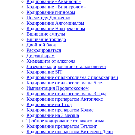
Кодирование «Аквилонг»
Кодирование «Вивитролом»
Кодирование гипнозом
По методу Довженко
Кодирование Алгоминалом
Кодирование Налтрексоном
Вшивание ампулы
Вшивание торпедо
Двойной блок
Раскодироваться
Дисульфирам
Химзащита от алкоголя
Лазерное кодирование от алкоголизма
Кодирование SIT
Кодирование от алкоголизма с провокацией
Кодирование от алкоголизма на 5 лет
Имплантация Продетоксоном
Кодирование от алкоголизма на 3 года
Кодирование препаратом Актоплекс
Кодирование на 1 год
Кодирование препаратом Колме
Кодирование на 3 месяца
Тройное кодирование от алкоголизма
Кодирование препаратом Тетлонг
Кодирование препаратом Витамерц Депо