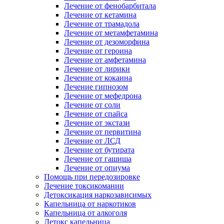
Лечение от фенобарбитала
Лечение от кетамина
Лечение от трамадола
Лечение от метамфетамина
Лечение от дезоморфина
Лечение от героина
Лечение от амфетамина
Лечение от лирики
Лечение от кокаина
Лечение гипнозом
Лечение от мефедрона
Лечение от соли
Лечение от спайса
Лечение от экстази
Лечение от первитина
Лечение от ЛСД
Лечение от бутирата
Лечение от гашиша
Лечение от опиума
Помощь при передозировке
Лечение токсикомании
Детоксикация наркозависимых
Капельница от наркотиков
Капельница от алкоголя
Детокс капельница