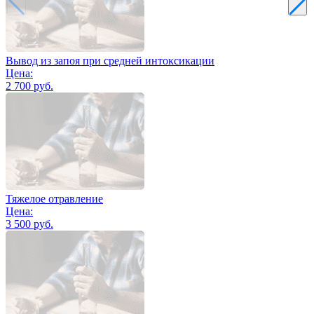
Вывод из запоя при средней интоксикации
Цена:
2 700 руб.
Тяжелое отравление
Цена:
3 500 руб.