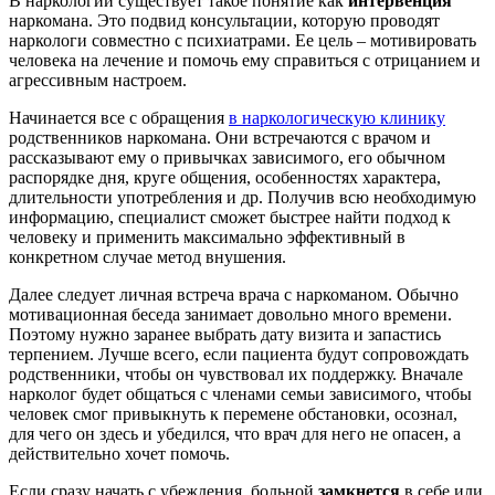
В наркологии существует такое понятие как
интервенция
наркомана. Это подвид консультации, которую проводят
наркологи совместно с психиатрами. Ее цель – мотивировать
человека на лечение и помочь ему справиться с отрицанием и
агрессивным настроем.
Начинается все с обращения
в наркологическую клинику
родственников наркомана. Они встречаются с врачом и
рассказывают ему о привычках зависимого, его обычном
распорядке дня, круге общения, особенностях характера,
длительности употребления и др. Получив всю необходимую
информацию, специалист сможет быстрее найти подход к
человеку и применить максимально эффективный в
конкретном случае метод внушения.
Далее следует личная встреча врача с наркоманом. Обычно
мотивационная беседа занимает довольно много времени.
Поэтому нужно заранее выбрать дату визита и запастись
терпением. Лучше всего, если пациента будут сопровождать
родственники, чтобы он чувствовал их поддержку. Вначале
нарколог будет общаться с членами семьи зависимого, чтобы
человек смог привыкнуть к перемене обстановки, осознал,
для чего он здесь и убедился, что врач для него не опасен, а
действительно хочет помочь.
Если сразу начать с убеждения, больной
замкнется
в себе или