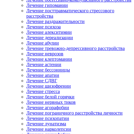
Лечение гипомании
Лечение посттравматического стрессового
расстройства
Лечение раздражительности
Лечение психоза
Лечение алекситимии
Лечение дереализации
Лечение абулии
Лечение тревожно-депрессивного расстройства
Лечение неврозов
Лечение клептомании
Лечение астении
Лечение бессонницы
Лечение апатии
Лечение СДВГ
Лечение шизофрении
Лечение стресса
Лечение белой горячки
Лечение нервных тиков
Лечение агорафобии
Лечение пограничного расстройства личности
Лечение психопатии
Лечение лунатизма
Лечение нарколепсии