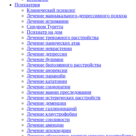
Психиатрия
Клинический психолог
Лечение маниакального-депрессивного психоза
Лечение игромании
Синдром Туретта
Психиатр на дом
Лечение тревожного расстройства
Лечение панических атак
Лечение неврастении
Лечение депрессии
Лечение булимии
Лечение биполярного расстройства
Лечение анорексии
Лечение паранойи
Лечение кататонии
Лечение социопатии
Лечение мании преследования
Лечение истерических расстройств
Лечение деменции
Лечение галлюцинаций
Лечение клаустрофобии
Лечение сонливости
Лечение аменции
Лечение ипохондрии
Лечение обсессивно-компульсивного расстройства