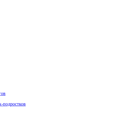
гов
х-подростков