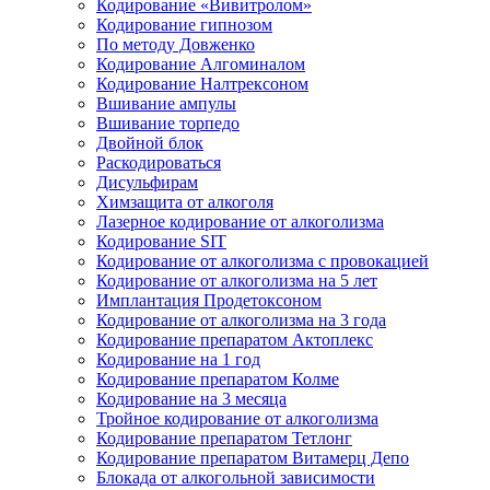
Кодирование «Вивитролом»
Кодирование гипнозом
По методу Довженко
Кодирование Алгоминалом
Кодирование Налтрексоном
Вшивание ампулы
Вшивание торпедо
Двойной блок
Раскодироваться
Дисульфирам
Химзащита от алкоголя
Лазерное кодирование от алкоголизма
Кодирование SIT
Кодирование от алкоголизма с провокацией
Кодирование от алкоголизма на 5 лет
Имплантация Продетоксоном
Кодирование от алкоголизма на 3 года
Кодирование препаратом Актоплекс
Кодирование на 1 год
Кодирование препаратом Колме
Кодирование на 3 месяца
Тройное кодирование от алкоголизма
Кодирование препаратом Тетлонг
Кодирование препаратом Витамерц Депо
Блокада от алкогольной зависимости