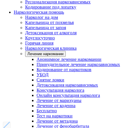
Ресоциализация наркозависимых
Кодирование под лопатку
Наркологическая помощь
Нарколог на дом
Капельница от похмелья
Капельница от запоя
Детоксикация от алкоголя
Круглосуточно
Горячая линия
Наркологическая клиника
Лечение наркомании
Анонимное лечение наркомании
Принудительное лечение наркозависимых
Кодирование от наркотиков
УБОД
Снятие ломки
Детоксикация наркозависимых
Консультация нарколога
Онлайн консультация нарколога
Лечение от марихуаны
Лечение от кодеина
Бесплатно
Тест на наркотики
Лечение от метадона
Лечение от фенобарбитала