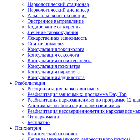
Наркологический стационар
Наркологический диспансер
Алкогольная интоксикация
Экстренное вытрезвление
Кодирование от курения
Лечение табакокурения
Лекарственная зависимость
Снятие похмелья
Консультация токсиколога
Консультация сексолога
Консультация психотерапевта
Консультация психиатра
Консультация нарколога
Консультация аддиклотога
Реабилитация
Ресоциализация наркозависимых
Реабилитация зависимых: программа Day Top
Реабилитация наркозависимых по программе 12 ша
Анонимная реабилитация наркозависимых
Реабилитация несовершеннолетних наркозависимы
От наркомании
Бесплатно
Психиатрия
Клинический психолог
Лечение маниакального-депрессивного психоза