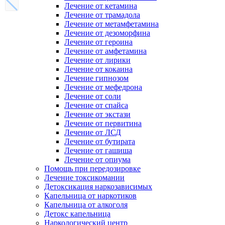
Лечение от кетамина
Лечение от трамадола
Лечение от метамфетамина
Лечение от дезоморфина
Лечение от героина
Лечение от амфетамина
Лечение от лирики
Лечение от кокаина
Лечение гипнозом
Лечение от мефедрона
Лечение от соли
Лечение от спайса
Лечение от экстази
Лечение от первитина
Лечение от ЛСД
Лечение от бутирата
Лечение от гашиша
Лечение от опиума
Помощь при передозировке
Лечение токсикомании
Детоксикация наркозависимых
Капельница от наркотиков
Капельница от алкоголя
Детокс капельница
Наркологический центр