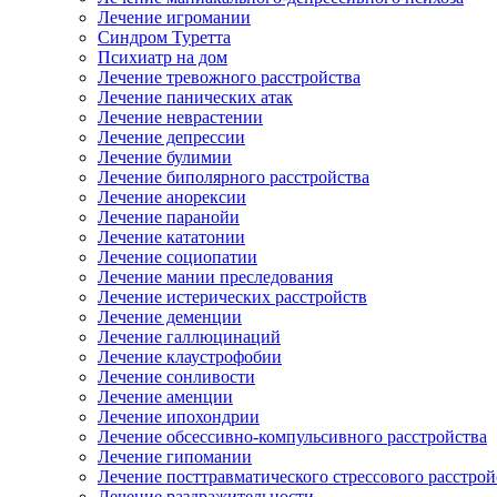
Лечение игромании
Синдром Туретта
Психиатр на дом
Лечение тревожного расстройства
Лечение панических атак
Лечение неврастении
Лечение депрессии
Лечение булимии
Лечение биполярного расстройства
Лечение анорексии
Лечение паранойи
Лечение кататонии
Лечение социопатии
Лечение мании преследования
Лечение истерических расстройств
Лечение деменции
Лечение галлюцинаций
Лечение клаустрофобии
Лечение сонливости
Лечение аменции
Лечение ипохондрии
Лечение обсессивно-компульсивного расстройства
Лечение гипомании
Лечение посттравматического стрессового расстрой
Лечение раздражительности