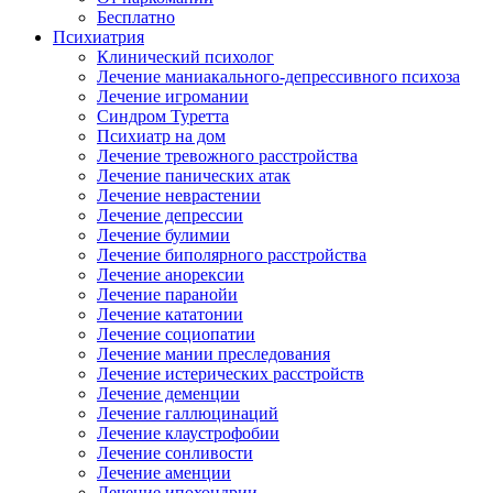
Бесплатно
Психиатрия
Клинический психолог
Лечение маниакального-депрессивного психоза
Лечение игромании
Синдром Туретта
Психиатр на дом
Лечение тревожного расстройства
Лечение панических атак
Лечение неврастении
Лечение депрессии
Лечение булимии
Лечение биполярного расстройства
Лечение анорексии
Лечение паранойи
Лечение кататонии
Лечение социопатии
Лечение мании преследования
Лечение истерических расстройств
Лечение деменции
Лечение галлюцинаций
Лечение клаустрофобии
Лечение сонливости
Лечение аменции
Лечение ипохондрии