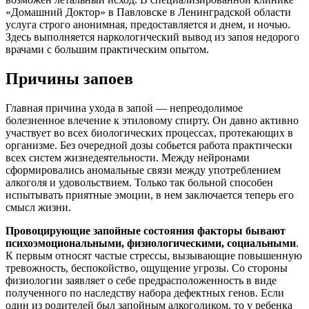
«Домашний Доктор» в Павловске в Ленинградской области
услуга строго анонимная, предоставляется и днем, и ночью.
Здесь выполняется наркологический вывод из запоя недорого
врачами с большим практическим опытом.
Причины запоев
Главная причина ухода в запой — непреодолимое
болезненное влечение к этиловому спирту. Он давно активно
участвует во всех биологических процессах, протекающих в
организме. Без очередной дозы собьется работа практически
всех систем жизнедеятельности. Между нейронами
сформировались аномальные связи между употреблением
алкоголя и удовольствием. Только так больной способен
испытывать приятные эмоции, в нем заключается теперь его
смысл жизни.
Провоцирующие запойные состояния факторы бывают
психоэмоциональными, физиологическими, социальными
.
К первым относят частые стрессы, вызывающие повышенную
тревожность, беспокойство, ощущение угрозы. Со стороны
физиологии заявляет о себе предрасположенность в виде
полученного по наследству набора дефектных генов. Если
один из родителей был запойным алкоголиком, то у ребенка