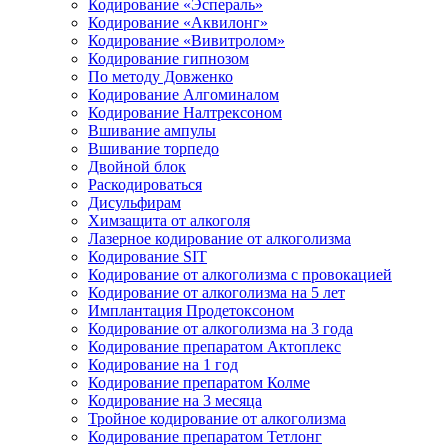
Кодирование «Эспераль»
Кодирование «Аквилонг»
Кодирование «Вивитролом»
Кодирование гипнозом
По методу Довженко
Кодирование Алгоминалом
Кодирование Налтрексоном
Вшивание ампулы
Вшивание торпедо
Двойной блок
Раскодироваться
Дисульфирам
Химзащита от алкоголя
Лазерное кодирование от алкоголизма
Кодирование SIT
Кодирование от алкоголизма с провокацией
Кодирование от алкоголизма на 5 лет
Имплантация Продетоксоном
Кодирование от алкоголизма на 3 года
Кодирование препаратом Актоплекс
Кодирование на 1 год
Кодирование препаратом Колме
Кодирование на 3 месяца
Тройное кодирование от алкоголизма
Кодирование препаратом Тетлонг