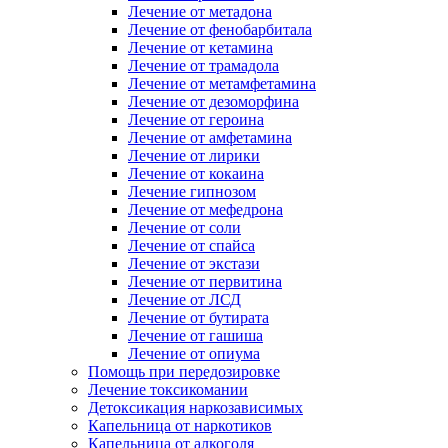
Лечение от метадона
Лечение от фенобарбитала
Лечение от кетамина
Лечение от трамадола
Лечение от метамфетамина
Лечение от дезоморфина
Лечение от героина
Лечение от амфетамина
Лечение от лирики
Лечение от кокаина
Лечение гипнозом
Лечение от мефедрона
Лечение от соли
Лечение от спайса
Лечение от экстази
Лечение от первитина
Лечение от ЛСД
Лечение от бутирата
Лечение от гашиша
Лечение от опиума
Помощь при передозировке
Лечение токсикомании
Детоксикация наркозависимых
Капельница от наркотиков
Капельница от алкоголя