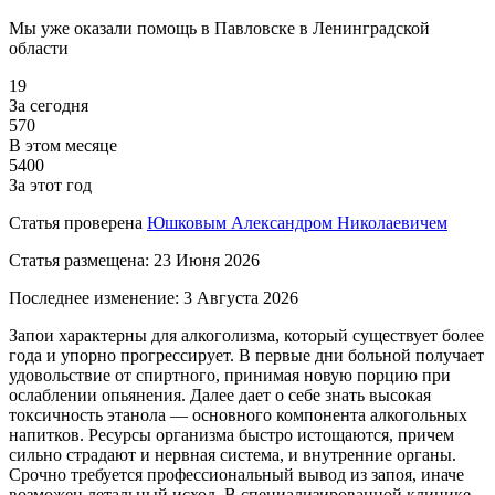
Мы уже оказали помощь
в Павловске в Ленинградской
области
19
За сегодня
570
В этом месяце
5400
За этот год
Статья проверена
Юшковым Александром Николаевичем
Статья размещена:
23 Июня 2026
Последнее изменение:
3 Августа 2026
Запои характерны для алкоголизма, который существует более
года и упорно прогрессирует. В первые дни больной получает
удовольствие от спиртного, принимая новую порцию при
ослаблении опьянения. Далее дает о себе знать высокая
токсичность этанола — основного компонента алкогольных
напитков. Ресурсы организма быстро истощаются, причем
сильно страдают и нервная система, и внутренние органы.
Срочно требуется профессиональный вывод из запоя, иначе
возможен летальный исход. В специализированной клинике