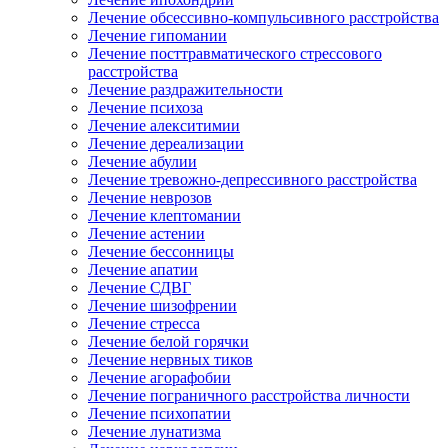
Лечение обсессивно-компульсивного расстройства
Лечение гипомании
Лечение посттравматического стрессового
расстройства
Лечение раздражительности
Лечение психоза
Лечение алекситимии
Лечение дереализации
Лечение абулии
Лечение тревожно-депрессивного расстройства
Лечение неврозов
Лечение клептомании
Лечение астении
Лечение бессонницы
Лечение апатии
Лечение СДВГ
Лечение шизофрении
Лечение стресса
Лечение белой горячки
Лечение нервных тиков
Лечение агорафобии
Лечение пограничного расстройства личности
Лечение психопатии
Лечение лунатизма