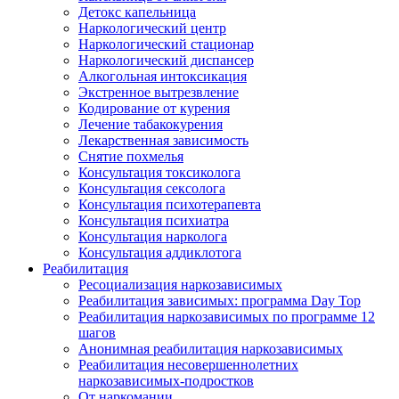
Детокс капельница
Наркологический центр
Наркологический стационар
Наркологический диспансер
Алкогольная интоксикация
Экстренное вытрезвление
Кодирование от курения
Лечение табакокурения
Лекарственная зависимость
Снятие похмелья
Консультация токсиколога
Консультация сексолога
Консультация психотерапевта
Консультация психиатра
Консультация нарколога
Консультация аддиклотога
Реабилитация
Ресоциализация наркозависимых
Реабилитация зависимых: программа Day Top
Реабилитация наркозависимых по программе 12
шагов
Анонимная реабилитация наркозависимых
Реабилитация несовершеннолетних
наркозависимых-подростков
От наркомании