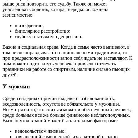
выше риск повторить его судьбу. Также он может
унаследовать болезнь, которая нередко осложнена
зависимостью:
шизофрению;
биполярное расстройство;
глубокую затяжную депрессию.
Важна и социальная среда. Когда в семье часто выпивают, в
том числе оправдывая это национальными традициями, то
при предрасположенности запои себя ждать не заставляют. К
ним может подтолкнуть человека привычка отмечать
праздники на работе со спиртным, наличие сильно пьющих
друзей.
У мужчин
Среди гендерных причин выделяют избалованность,
вседозволенность, отсутствие обязательств у мужчины.
Несмотря на то, что спиться может и обеспеченный человек,
среди больных все же больше финансово неблагополучных.
Вызван уход в запой может быть и такими факторами:
недовольством жизнью;
завышенной самооценкой, из-за которой сложно