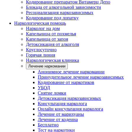
Кодирование препаратом Витамерц Депо
Блокада от алкогольной зависимости
Ресоциализация наркозависимых
Кодирование под лопатку
Наркологическая помощь
Нарколог на дом
Капельница от похмелья
Капельница от запоя
Детоксикация от алкоголя
Круглосуточно
Горячая линия
Наркологическая клиника
Лечение наркомании
Анонимное лечение наркомании
Принудительное лечение наркозависимых
Кодирование от наркотиков
УБОД
Снятие ломки
Детоксикация наркозависимых
Консультация нарколога
Онлайн консультация нарколога
Лечение от марихуаны
Лечение от кодеина
Бесплатно
Тест на наркотики