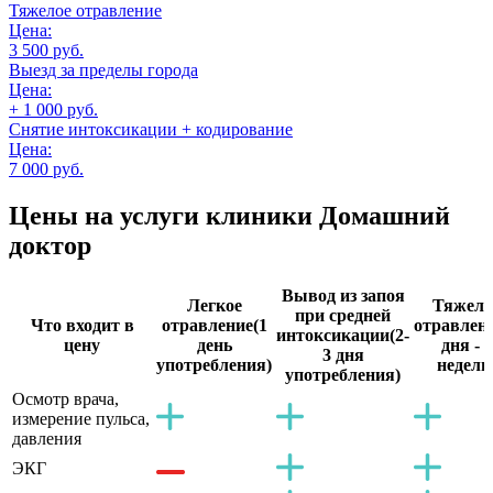
Тяжелое отравление
Цена:
3 500 руб.
Выезд за пределы города
Цена:
+ 1 000 руб.
Снятие интоксикации + кодирование
Цена:
7 000 руб.
Цены на услуги
клиники Домашний
доктор
Вывод из запоя
Легкое
Тяжело
при средней
Что входит в
отравление
(1
отравлен
интоксикации
(2-
цену
день
дня - 2
3 дня
употребления)
недели
употребления)
Осмотр врача,
измерение пульса,
давления
ЭКГ