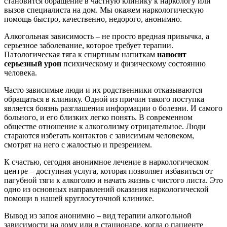
становится обращение в частную клинику к наркологу или
вызов специалиста на дом. Мы окажем наркологическую
помощь быстро, качественно, недорого, анонимно.
Алкогольная зависимость – не просто вредная привычка, а
серьезное заболевание, которое требует терапии.
Патологическая тяга к спиртным напиткам
наносит
серьезный урон
психическому и физическому состоянию
человека.
Часто зависимые люди и их родственники отказываются
обращаться в клинику. Одной из причин такого поступка
является боязнь разглашения информации о болезни. И самого
больного, и его близких легко понять. В современном
обществе отношение к алкоголизму отрицательное. Люди
стараются избегать контактов с зависимым человеком,
смотрят на него с жалостью и презрением.
К счастью, сегодня анонимное лечение в наркологическом
центре – доступная услуга, которая позволяет избавиться от
пагубной тяги к алкоголю и начать жизнь с чистого листа. Это
одно из основных направлений оказания наркологической
помощи в нашей круглосуточной клинике.
Вывод из запоя анонимно – вид терапии алкогольной
зависимости на дому или в стационаре, когда о пациенте