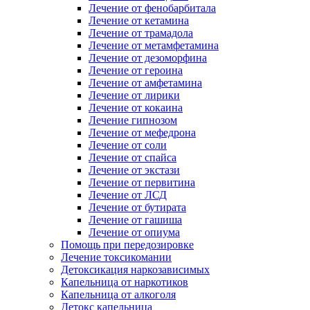
Лечение от фенобарбитала
Лечение от кетамина
Лечение от трамадола
Лечение от метамфетамина
Лечение от дезоморфина
Лечение от героина
Лечение от амфетамина
Лечение от лирики
Лечение от кокаина
Лечение гипнозом
Лечение от мефедрона
Лечение от соли
Лечение от спайса
Лечение от экстази
Лечение от первитина
Лечение от ЛСД
Лечение от бутирата
Лечение от гашиша
Лечение от опиума
Помощь при передозировке
Лечение токсикомании
Детоксикация наркозависимых
Капельница от наркотиков
Капельница от алкоголя
Детокс капельница