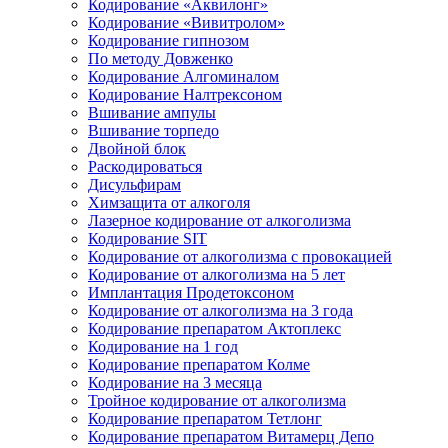
Кодирование «Аквилонг»
Кодирование «Вивитролом»
Кодирование гипнозом
По методу Довженко
Кодирование Алгоминалом
Кодирование Налтрексоном
Вшивание ампулы
Вшивание торпедо
Двойной блок
Раскодироваться
Дисульфирам
Химзащита от алкоголя
Лазерное кодирование от алкоголизма
Кодирование SIT
Кодирование от алкоголизма с провокацией
Кодирование от алкоголизма на 5 лет
Имплантация Продетоксоном
Кодирование от алкоголизма на 3 года
Кодирование препаратом Актоплекс
Кодирование на 1 год
Кодирование препаратом Колме
Кодирование на 3 месяца
Тройное кодирование от алкоголизма
Кодирование препаратом Тетлонг
Кодирование препаратом Витамерц Депо