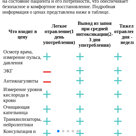
на состояние пациента и его потребности, что обеспечивает
безопасное и комфортное восстановление. Подробная
информация о ценах представлена ниже в таблице.
Вывод из запоя
Легкое
Тяжело
при средней
Что входит в
отравление
(1
отравлен
интоксикации
(2-
цену
день
дня - 2
3 дня
употребления)
недели
употребления)
Осмотр врача,
измерение пульса,
давления
ЭКГ
Антикоагулянты
Измерение уровня
кислорода в
крови
Очищающая
капельница
Транквилизаторы,
нейролептики
Консультация и