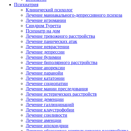
Психиатрия
Клинический психолог
Лечение маниакального-депрессивного психоза
Лечение игромании
Синдром Туретта
Психиатр на дом
Лечение тревожного расстройства
Лечение панических атак
Лечение неврастении
Лечение депрессии
Лечение булимии
Лечение биполярного расстройства
Лечение анорексии
Лечение паранойи
Лечение кататонии
Лечение социопатии
Лечение мании преследования
Лечение истерических расстройств
Лечение деменции
Лечение галлюцинаций
Лечение клаустрофобии
Лечение сонливости
Лечение аменции
Лечение ипохондрии
Лечение обсессивно-компульсивного расстройства