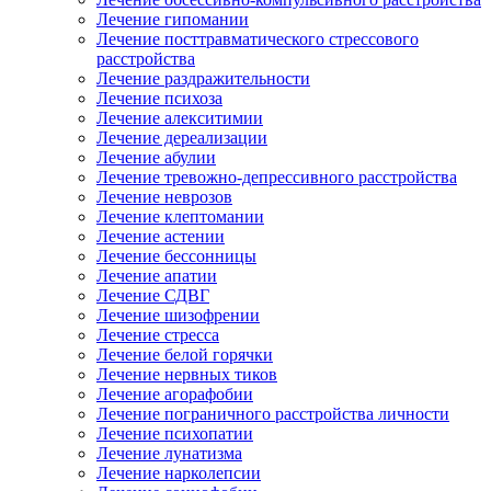
Лечение гипомании
Лечение посттравматического стрессового
расстройства
Лечение раздражительности
Лечение психоза
Лечение алекситимии
Лечение дереализации
Лечение абулии
Лечение тревожно-депрессивного расстройства
Лечение неврозов
Лечение клептомании
Лечение астении
Лечение бессонницы
Лечение апатии
Лечение СДВГ
Лечение шизофрении
Лечение стресса
Лечение белой горячки
Лечение нервных тиков
Лечение агорафобии
Лечение пограничного расстройства личности
Лечение психопатии
Лечение лунатизма
Лечение нарколепсии