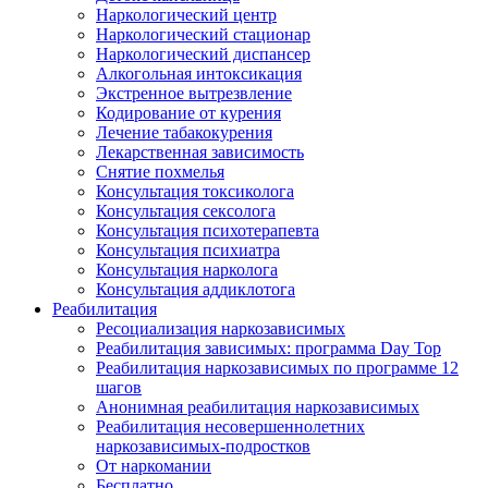
Наркологический центр
Наркологический стационар
Наркологический диспансер
Алкогольная интоксикация
Экстренное вытрезвление
Кодирование от курения
Лечение табакокурения
Лекарственная зависимость
Снятие похмелья
Консультация токсиколога
Консультация сексолога
Консультация психотерапевта
Консультация психиатра
Консультация нарколога
Консультация аддиклотога
Реабилитация
Ресоциализация наркозависимых
Реабилитация зависимых: программа Day Top
Реабилитация наркозависимых по программе 12
шагов
Анонимная реабилитация наркозависимых
Реабилитация несовершеннолетних
наркозависимых-подростков
От наркомании
Бесплатно