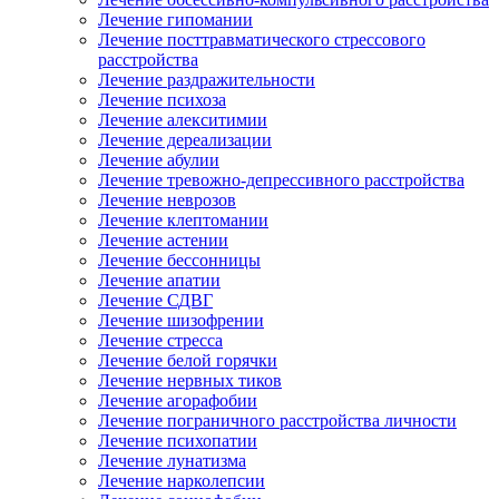
Лечение гипомании
Лечение посттравматического стрессового
расстройства
Лечение раздражительности
Лечение психоза
Лечение алекситимии
Лечение дереализации
Лечение абулии
Лечение тревожно-депрессивного расстройства
Лечение неврозов
Лечение клептомании
Лечение астении
Лечение бессонницы
Лечение апатии
Лечение СДВГ
Лечение шизофрении
Лечение стресса
Лечение белой горячки
Лечение нервных тиков
Лечение агорафобии
Лечение пограничного расстройства личности
Лечение психопатии
Лечение лунатизма
Лечение нарколепсии