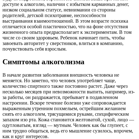
доступе к алкоголю, наличии с избытком карманных денег,
низком социальном статусе, невнимании со стороны
родителей, детской психотравме, неспособности
выстраивания взаимоотношений. В этом возрасте психика
отличается особой пластичностью, что на фоне отсутствия
жизненного опыта предрасполагает к экспериментам. В том
числе со своим здоровьем. Ребенок начинает пить, чтобы
завоевать авторитет у сверстников, влиться в компанию,
почувствовать себя взрослым.
Симптомы алкоголизма
В начале развития заболевания внешность человека не
меняется. Но заметно, что человек употребляет чаще,
количество спиртного также постоянно растет. Даже через
несколько месяцев при невозможности выпить, например, из-
за работы, он раздражается, пребывает в подавленном
настроении. Вскоре течение болезни уже сопровождается
выраженным утренним похмельем, острейшим желанием
снять его алкоголем, трясущимися руками, специфическим
запахом изо рта. Кожа становится желтоватой, сухой, лицо —
одутловатым, взгляд — мутным. Человек как бы глупеет, с
ним трудно общаться, ведь его мышление сузилось, впрочем,
как и круг интересов.