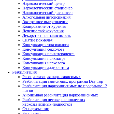
Наркологический центр
Наркологический стационар
Наркологический диспансер
Алкогольная интоксикация
Экстренное вытрезвление
Кодирование от курения
Лечение табакокурения
Лекарственная зависимость
Снятие похмелья
Консультация токсиколога
Консультация сексолога
Консультация психотерапевта
Консультация психиатра
Консультация нарколога
Консультация аддиклотога
Реабилитация
Ресоциализация наркозависимых
Реабилитация зависимых: программа Day Top
Реабилитация наркозависимых по программе 12
шагов
Анонимная реабилитация наркозависимых
Реабилитация несовершеннолетних
наркозависимых-подростков
От наркомании
Бесплатно