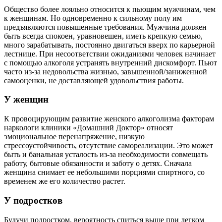
Общество более лояльно относится к пьющим мужчинам, чем
к женщинам. Но одновременно к сильному полу им
предъявляются повышенные требования. Мужчина должен
быть всегда спокоен, уравновешен, иметь крепкую семью,
много зарабатывать, постоянно двигаться вверх по карьерной
лестнице. При несоответствии ожиданиями человек начинает
с помощью алкоголя устранять внутренний дискомфорт. Пьют
часто из-за недовольства жизнью, завышенной/заниженной
самооценки, не доставляющей удовольствия работы.
У женщин
К провоцирующим развитие женского алкоголизма факторам
наркологи клиники «Домашний Доктор» относят
эмоциональное перенапряжение, низкую
стрессоустойчивость, отсутствие самореализации. Это может
быть и банальная усталость из-за необходимости совмещать
работу, бытовые обязанности и заботу о детях. Сначала
женщина снимает ее небольшими порциями спиртного, со
временем же его количество растет.
У подростков
Будучи подростком, вероятность спиться выше при легком