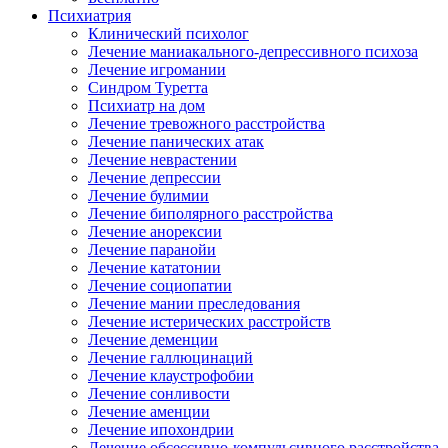
Психиатрия
Клинический психолог
Лечение маниакального-депрессивного психоза
Лечение игромании
Синдром Туретта
Психиатр на дом
Лечение тревожного расстройства
Лечение панических атак
Лечение неврастении
Лечение депрессии
Лечение булимии
Лечение биполярного расстройства
Лечение анорексии
Лечение паранойи
Лечение кататонии
Лечение социопатии
Лечение мании преследования
Лечение истерических расстройств
Лечение деменции
Лечение галлюцинаций
Лечение клаустрофобии
Лечение сонливости
Лечение аменции
Лечение ипохондрии
Лечение обсессивно-компульсивного расстройства