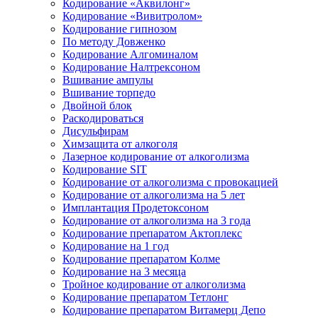
Кодирование «Аквилонг»
Кодирование «Вивитролом»
Кодирование гипнозом
По методу Довженко
Кодирование Алгоминалом
Кодирование Налтрексоном
Вшивание ампулы
Вшивание торпедо
Двойной блок
Раскодироваться
Дисульфирам
Химзащита от алкоголя
Лазерное кодирование от алкоголизма
Кодирование SIT
Кодирование от алкоголизма с провокацией
Кодирование от алкоголизма на 5 лет
Имплантация Продетоксоном
Кодирование от алкоголизма на 3 года
Кодирование препаратом Актоплекс
Кодирование на 1 год
Кодирование препаратом Колме
Кодирование на 3 месяца
Тройное кодирование от алкоголизма
Кодирование препаратом Тетлонг
Кодирование препаратом Витамерц Депо