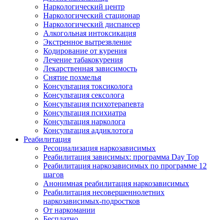
Наркологический центр
Наркологический стационар
Наркологический диспансер
Алкогольная интоксикация
Экстренное вытрезвление
Кодирование от курения
Лечение табакокурения
Лекарственная зависимость
Снятие похмелья
Консультация токсиколога
Консультация сексолога
Консультация психотерапевта
Консультация психиатра
Консультация нарколога
Консультация аддиклотога
Реабилитация
Ресоциализация наркозависимых
Реабилитация зависимых: программа Day Top
Реабилитация наркозависимых по программе 12
шагов
Анонимная реабилитация наркозависимых
Реабилитация несовершеннолетних
наркозависимых-подростков
От наркомании
Бесплатно