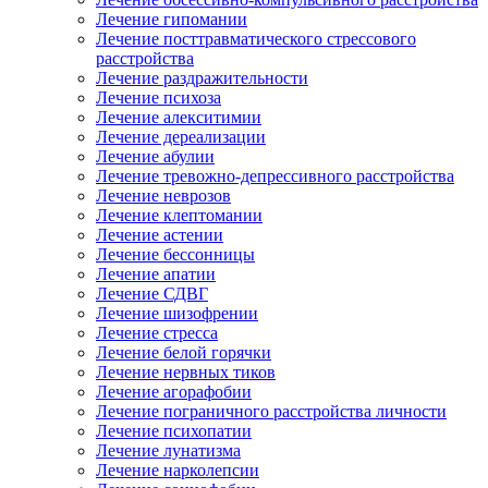
Лечение гипомании
Лечение посттравматического стрессового
расстройства
Лечение раздражительности
Лечение психоза
Лечение алекситимии
Лечение дереализации
Лечение абулии
Лечение тревожно-депрессивного расстройства
Лечение неврозов
Лечение клептомании
Лечение астении
Лечение бессонницы
Лечение апатии
Лечение СДВГ
Лечение шизофрении
Лечение стресса
Лечение белой горячки
Лечение нервных тиков
Лечение агорафобии
Лечение пограничного расстройства личности
Лечение психопатии
Лечение лунатизма
Лечение нарколепсии