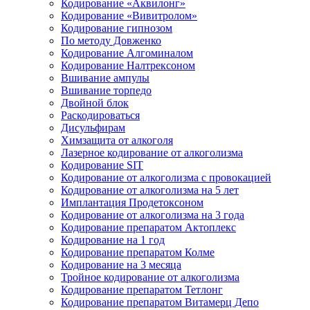
Кодирование «Аквилонг»
Кодирование «Вивитролом»
Кодирование гипнозом
По методу Довженко
Кодирование Алгоминалом
Кодирование Налтрексоном
Вшивание ампулы
Вшивание торпедо
Двойной блок
Раскодироваться
Дисульфирам
Химзащита от алкоголя
Лазерное кодирование от алкоголизма
Кодирование SIT
Кодирование от алкоголизма с провокацией
Кодирование от алкоголизма на 5 лет
Имплантация Продетоксоном
Кодирование от алкоголизма на 3 года
Кодирование препаратом Актоплекс
Кодирование на 1 год
Кодирование препаратом Колме
Кодирование на 3 месяца
Тройное кодирование от алкоголизма
Кодирование препаратом Тетлонг
Кодирование препаратом Витамерц Депо