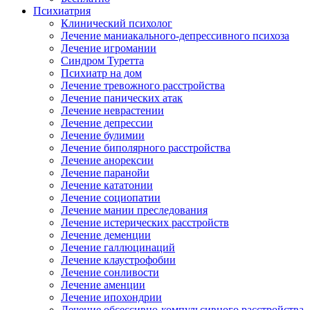
Психиатрия
Клинический психолог
Лечение маниакального-депрессивного психоза
Лечение игромании
Синдром Туретта
Психиатр на дом
Лечение тревожного расстройства
Лечение панических атак
Лечение неврастении
Лечение депрессии
Лечение булимии
Лечение биполярного расстройства
Лечение анорексии
Лечение паранойи
Лечение кататонии
Лечение социопатии
Лечение мании преследования
Лечение истерических расстройств
Лечение деменции
Лечение галлюцинаций
Лечение клаустрофобии
Лечение сонливости
Лечение аменции
Лечение ипохондрии
Лечение обсессивно-компульсивного расстройства