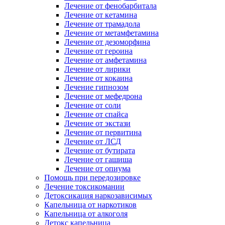
Лечение от фенобарбитала
Лечение от кетамина
Лечение от трамадола
Лечение от метамфетамина
Лечение от дезоморфина
Лечение от героина
Лечение от амфетамина
Лечение от лирики
Лечение от кокаина
Лечение гипнозом
Лечение от мефедрона
Лечение от соли
Лечение от спайса
Лечение от экстази
Лечение от первитина
Лечение от ЛСД
Лечение от бутирата
Лечение от гашиша
Лечение от опиума
Помощь при передозировке
Лечение токсикомании
Детоксикация наркозависимых
Капельница от наркотиков
Капельница от алкоголя
Детокс капельница