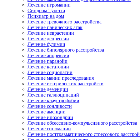
Лечение игромании
Синдром Туретта
Психиатр на дом
Лечение тревожного расстройства
Лечение панических атак
Лечение неврастении
Лечение депрессии
Лечение булимии
Лечение биполярного расстройства
Лечение анорексии
Лечение паранойи
Лечение кататонии
Лечение социопатии
Лечение мании преследования
Лечение истерических расстройств
Лечение деменции
Лечение галлюцинаций
Лечение клаустрофобии
Лечение сонливости
Лечение аменции
Лечение ипохондрии
Лечение обсессивно-компульсивного расстройства
Лечение гипомании
Лечение посттравматического стрессового расстрой
Лечение раздражительности