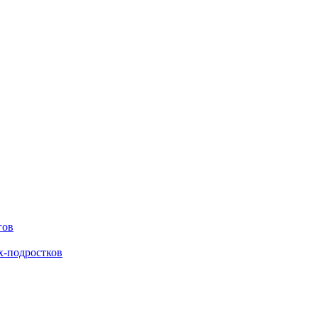
гов
х-подростков