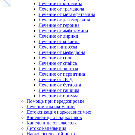
Лечение от кетамина
Лечение от трамадола
Лечение от метамфетамина
Лечение от дезоморфина
Лечение от героина
Лечение от амфетамина
Лечение от лирики
Лечение от кокаина
Лечение гипнозом
Лечение от мефедрона
Лечение от соли
Лечение от спайса
Лечение от экстази
Лечение от первитина
Лечение от ЛСД
Лечение от бутирата
Лечение от гашиша
Лечение от опиума
Помощь при передозировке
Лечение токсикомании
Детоксикация наркозависимых
Капельница от наркотиков
Капельница от алкоголя
Детокс капельница
Наркологический центр