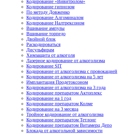
Кодирование «Вивитролом»
Кодирование гипнозом
По методу Довженко
Кодирование Алгоминалом
Кодирование Налтрексоном
Вшивание ампулы
Вшивание торпедо
Двойной блок
Раскодироваться
Дисульфирам
Химзащита от алкоголя
Лазерное кодирование от алкоголизма
Кодирование SIT
Кодирование от алкоголизма с провокацией
Кодирование от алкоголизма на 5 лет
Имплантация Продетоксоном
Кодирование от алкоголизма на 3 года
Кодирование препаратом Актоплекс
Кодирование на 1 год
Кодирование препаратом Колме
Кодирование на 3 месяца
Тройное кодирование от алкоголизма
Кодирование препаратом Тетлонг
Кодирование препаратом Витамерц Депо
Блокада от алкогольной зависимости