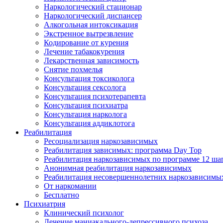
Наркологический стационар
Наркологический диспансер
Алкогольная интоксикация
Экстренное вытрезвление
Кодирование от курения
Лечение табакокурения
Лекарственная зависимость
Снятие похмелья
Консультация токсиколога
Консультация сексолога
Консультация психотерапевта
Консультация психиатра
Консультация нарколога
Консультация аддиклотога
Реабилитация
Ресоциализация наркозависимых
Реабилитация зависимых: программа Day Top
Реабилитация наркозависимых по программе 12 ша
Анонимная реабилитация наркозависимых
Реабилитация несовершеннолетних наркозависимы
От наркомании
Бесплатно
Психиатрия
Клинический психолог
Лечение маниакального-депрессивного психоза