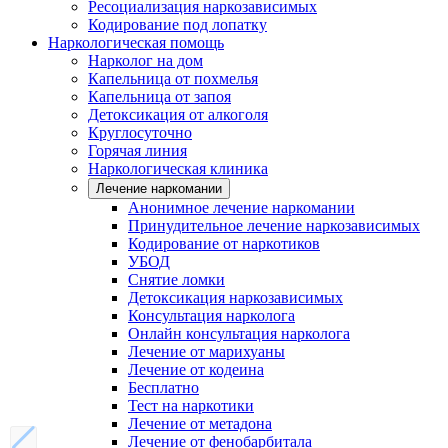
Ресоциализация наркозависимых
Кодирование под лопатку
Наркологическая помощь
Нарколог на дом
Капельница от похмелья
Капельница от запоя
Детоксикация от алкоголя
Круглосуточно
Горячая линия
Наркологическая клиника
Лечение наркомании
Анонимное лечение наркомании
Принудительное лечение наркозависимых
Кодирование от наркотиков
УБОД
Снятие ломки
Детоксикация наркозависимых
Консультация нарколога
Онлайн консультация нарколога
Лечение от марихуаны
Лечение от кодеина
Бесплатно
Тест на наркотики
Лечение от метадона
Лечение от фенобарбитала