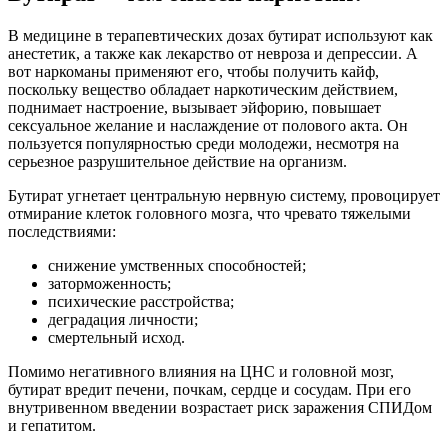
В медицине в терапевтических дозах бутират используют как
анестетик, а также как лекарство от невроза и депрессии. А
вот наркоманы применяют его, чтобы получить кайф,
поскольку вещество обладает наркотическим действием,
поднимает настроение, вызывает эйфорию, повышает
сексуальное желание и наслаждение от полового акта. Он
пользуется популярностью среди молодежи, несмотря на
серьезное разрушительное действие на организм.
Бутират угнетает центральную нервную систему, провоцирует
отмирание клеток головного мозга, что чревато тяжелыми
последствиями:
снижение умственных способностей;
заторможенность;
психические расстройства;
деградация личности;
смертельный исход.
Помимо негативного влияния на ЦНС и головной мозг,
бутират вредит печени, почкам, сердце и сосудам. При его
внутривенном введении возрастает риск заражения СПИДом
и гепатитом.