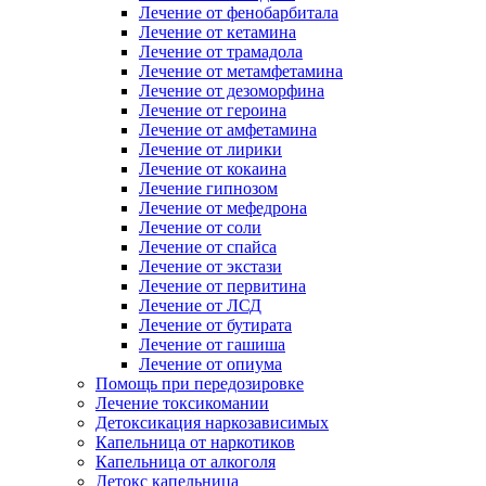
Лечение от фенобарбитала
Лечение от кетамина
Лечение от трамадола
Лечение от метамфетамина
Лечение от дезоморфина
Лечение от героина
Лечение от амфетамина
Лечение от лирики
Лечение от кокаина
Лечение гипнозом
Лечение от мефедрона
Лечение от соли
Лечение от спайса
Лечение от экстази
Лечение от первитина
Лечение от ЛСД
Лечение от бутирата
Лечение от гашиша
Лечение от опиума
Помощь при передозировке
Лечение токсикомании
Детоксикация наркозависимых
Капельница от наркотиков
Капельница от алкоголя
Детокс капельница