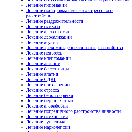
Лечение гипомании
Лечение посттравматического стрессового
расстройства
Лечение раздражительности
Лечение психоза
Лечение алекситимии
Лечение дереализации
Лечение абулии
Лечение тревожно-депрессивного расстройства
Лечение неврозов
Лечение клептомании
Лечение астении
Лечение бессонницы
Лечение апатии
Лечение СДВГ
Лечение шизофрении
Лечение стресса
Лечение белой горячки
Лечение нервных тиков
Лечение агорафобии
Лечение пограничного расстройства личности
Лечение психопатии
Лечение лунатизма
Лечение нарколепсии