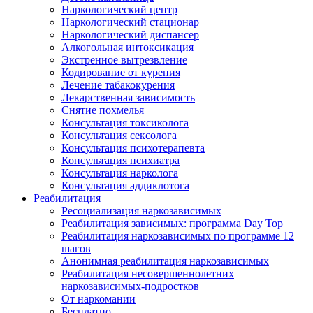
Наркологический центр
Наркологический стационар
Наркологический диспансер
Алкогольная интоксикация
Экстренное вытрезвление
Кодирование от курения
Лечение табакокурения
Лекарственная зависимость
Снятие похмелья
Консультация токсиколога
Консультация сексолога
Консультация психотерапевта
Консультация психиатра
Консультация нарколога
Консультация аддиклотога
Реабилитация
Ресоциализация наркозависимых
Реабилитация зависимых: программа Day Top
Реабилитация наркозависимых по программе 12
шагов
Анонимная реабилитация наркозависимых
Реабилитация несовершеннолетних
наркозависимых-подростков
От наркомании
Бесплатно