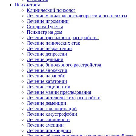
Психиатрия
Клинический психолог
Лечение маниакального-депрессивного психоза
Лечение игромании
Синдром Туретта
Психиатр на дом
Лечение тревожного расстройства
Лечение панических атак
Лечение неврастении
Лечение депрессии
Лечение булимии
Лечение биполярного расстройства
Лечение анорексии
Лечение паранойи
Лечение кататонии
Лечение социопатии
Лечение мании преследования
Лечение истерических расстройств
Лечение деменции
Лечение галлюцинаций
Лечение клаустрофобии
Лечение сонливости
Лечение аменции
Лечение ипохондрии
Лечение обсессивно-компульсивного расстройства