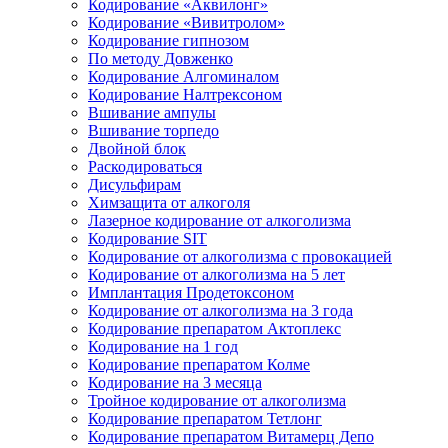
Кодирование «Аквилонг»
Кодирование «Вивитролом»
Кодирование гипнозом
По методу Довженко
Кодирование Алгоминалом
Кодирование Налтрексоном
Вшивание ампулы
Вшивание торпедо
Двойной блок
Раскодироваться
Дисульфирам
Химзащита от алкоголя
Лазерное кодирование от алкоголизма
Кодирование SIT
Кодирование от алкоголизма с провокацией
Кодирование от алкоголизма на 5 лет
Имплантация Продетоксоном
Кодирование от алкоголизма на 3 года
Кодирование препаратом Актоплекс
Кодирование на 1 год
Кодирование препаратом Колме
Кодирование на 3 месяца
Тройное кодирование от алкоголизма
Кодирование препаратом Тетлонг
Кодирование препаратом Витамерц Депо