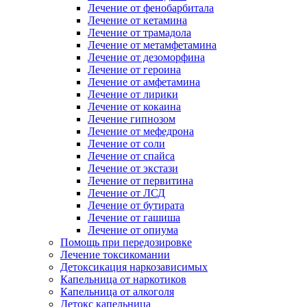
Лечение от фенобарбитала
Лечение от кетамина
Лечение от трамадола
Лечение от метамфетамина
Лечение от дезоморфина
Лечение от героина
Лечение от амфетамина
Лечение от лирики
Лечение от кокаина
Лечение гипнозом
Лечение от мефедрона
Лечение от соли
Лечение от спайса
Лечение от экстази
Лечение от первитина
Лечение от ЛСД
Лечение от бутирата
Лечение от гашиша
Лечение от опиума
Помощь при передозировке
Лечение токсикомании
Детоксикация наркозависимых
Капельница от наркотиков
Капельница от алкоголя
Детокс капельница