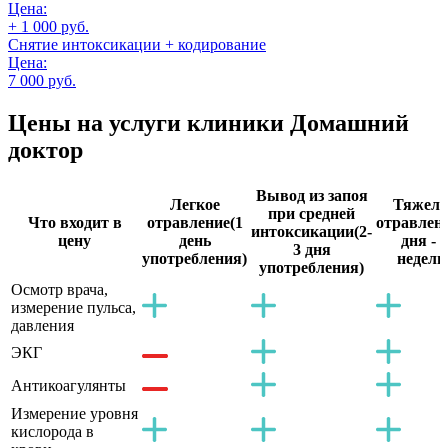
Цена:
+ 1 000 руб.
Снятие интоксикации + кодирование
Цена:
7 000 руб.
Цены на услуги
клиники Домашний
доктор
Вывод из запоя
Легкое
Тяжело
при средней
Что входит в
отравление
(1
отравлен
интоксикации
(2-
цену
день
дня - 2
3 дня
употребления)
недели
употребления)
Осмотр врача,
измерение пульса,
давления
ЭКГ
Антикоагулянты
Измерение уровня
кислорода в