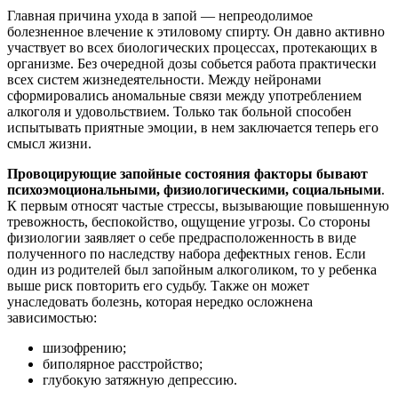
Главная причина ухода в запой — непреодолимое
болезненное влечение к этиловому спирту. Он давно активно
участвует во всех биологических процессах, протекающих в
организме. Без очередной дозы собьется работа практически
всех систем жизнедеятельности. Между нейронами
сформировались аномальные связи между употреблением
алкоголя и удовольствием. Только так больной способен
испытывать приятные эмоции, в нем заключается теперь его
смысл жизни.
Провоцирующие запойные состояния факторы бывают
психоэмоциональными, физиологическими, социальными
.
К первым относят частые стрессы, вызывающие повышенную
тревожность, беспокойство, ощущение угрозы. Со стороны
физиологии заявляет о себе предрасположенность в виде
полученного по наследству набора дефектных генов. Если
один из родителей был запойным алкоголиком, то у ребенка
выше риск повторить его судьбу. Также он может
унаследовать болезнь, которая нередко осложнена
зависимостью:
шизофрению;
биполярное расстройство;
глубокую затяжную депрессию.