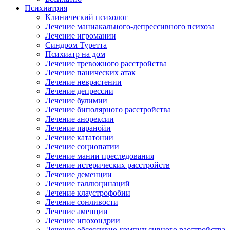
Психиатрия
Клинический психолог
Лечение маниакального-депрессивного психоза
Лечение игромании
Синдром Туретта
Психиатр на дом
Лечение тревожного расстройства
Лечение панических атак
Лечение неврастении
Лечение депрессии
Лечение булимии
Лечение биполярного расстройства
Лечение анорексии
Лечение паранойи
Лечение кататонии
Лечение социопатии
Лечение мании преследования
Лечение истерических расстройств
Лечение деменции
Лечение галлюцинаций
Лечение клаустрофобии
Лечение сонливости
Лечение аменции
Лечение ипохондрии
Лечение обсессивно-компульсивного расстройства