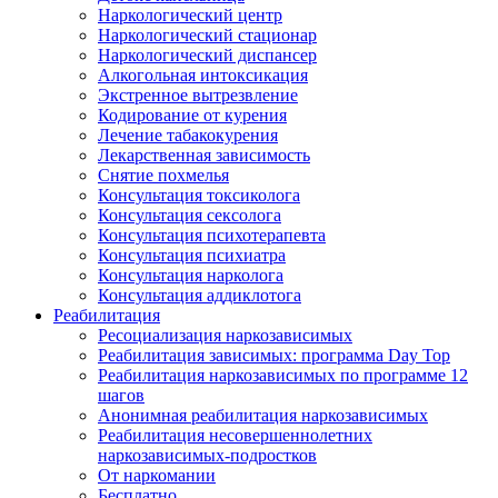
Наркологический центр
Наркологический стационар
Наркологический диспансер
Алкогольная интоксикация
Экстренное вытрезвление
Кодирование от курения
Лечение табакокурения
Лекарственная зависимость
Снятие похмелья
Консультация токсиколога
Консультация сексолога
Консультация психотерапевта
Консультация психиатра
Консультация нарколога
Консультация аддиклотога
Реабилитация
Ресоциализация наркозависимых
Реабилитация зависимых: программа Day Top
Реабилитация наркозависимых по программе 12
шагов
Анонимная реабилитация наркозависимых
Реабилитация несовершеннолетних
наркозависимых-подростков
От наркомании
Бесплатно