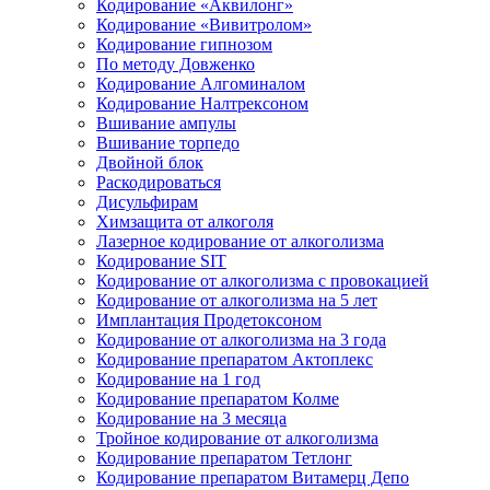
Кодирование «Аквилонг»
Кодирование «Вивитролом»
Кодирование гипнозом
По методу Довженко
Кодирование Алгоминалом
Кодирование Налтрексоном
Вшивание ампулы
Вшивание торпедо
Двойной блок
Раскодироваться
Дисульфирам
Химзащита от алкоголя
Лазерное кодирование от алкоголизма
Кодирование SIT
Кодирование от алкоголизма с провокацией
Кодирование от алкоголизма на 5 лет
Имплантация Продетоксоном
Кодирование от алкоголизма на 3 года
Кодирование препаратом Актоплекс
Кодирование на 1 год
Кодирование препаратом Колме
Кодирование на 3 месяца
Тройное кодирование от алкоголизма
Кодирование препаратом Тетлонг
Кодирование препаратом Витамерц Депо