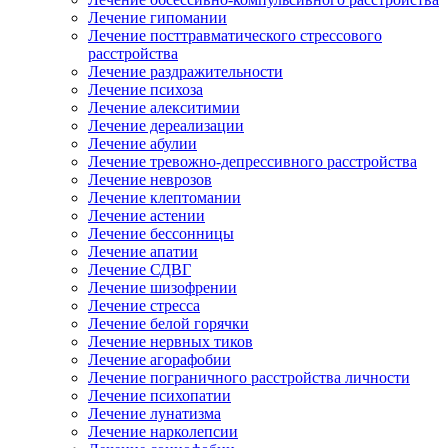
Лечение гипомании
Лечение посттравматического стрессового
расстройства
Лечение раздражительности
Лечение психоза
Лечение алекситимии
Лечение дереализации
Лечение абулии
Лечение тревожно-депрессивного расстройства
Лечение неврозов
Лечение клептомании
Лечение астении
Лечение бессонницы
Лечение апатии
Лечение СДВГ
Лечение шизофрении
Лечение стресса
Лечение белой горячки
Лечение нервных тиков
Лечение агорафобии
Лечение пограничного расстройства личности
Лечение психопатии
Лечение лунатизма
Лечение нарколепсии