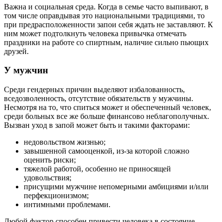
Важна и социальная среда. Когда в семье часто выпивают, в
том числе оправдывая это национальными традициями, то
при предрасположенности запои себя ждать не заставляют. К
ним может подтолкнуть человека привычка отмечать
праздники на работе со спиртным, наличие сильно пьющих
друзей.
У мужчин
Среди гендерных причин выделяют избалованность,
вседозволенность, отсутствие обязательств у мужчины.
Несмотря на то, что спиться может и обеспеченный человек,
среди больных все же больше финансово неблагополучных.
Вызван уход в запой может быть и такими факторами:
недовольством жизнью;
завышенной самооценкой, из-за которой сложно
оценить риски;
тяжелой работой, особенно не приносящей
удовольствия;
присущими мужчине непомерными амбициями и/или
перфекционизмом;
интимными проблемами.
Любой фактор способен привести человека в состояние