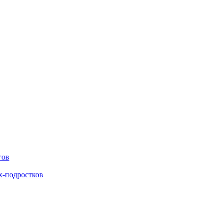
гов
х-подростков