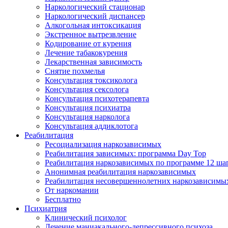
Наркологический стационар
Наркологический диспансер
Алкогольная интоксикация
Экстренное вытрезвление
Кодирование от курения
Лечение табакокурения
Лекарственная зависимость
Снятие похмелья
Консультация токсиколога
Консультация сексолога
Консультация психотерапевта
Консультация психиатра
Консультация нарколога
Консультация аддиклотога
Реабилитация
Ресоциализация наркозависимых
Реабилитация зависимых: программа Day Top
Реабилитация наркозависимых по программе 12 ша
Анонимная реабилитация наркозависимых
Реабилитация несовершеннолетних наркозависимы
От наркомании
Бесплатно
Психиатрия
Клинический психолог
Лечение маниакального-депрессивного психоза