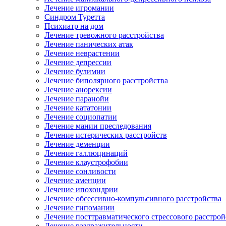
Лечение игромании
Синдром Туретта
Психиатр на дом
Лечение тревожного расстройства
Лечение панических атак
Лечение неврастении
Лечение депрессии
Лечение булимии
Лечение биполярного расстройства
Лечение анорексии
Лечение паранойи
Лечение кататонии
Лечение социопатии
Лечение мании преследования
Лечение истерических расстройств
Лечение деменции
Лечение галлюцинаций
Лечение клаустрофобии
Лечение сонливости
Лечение аменции
Лечение ипохондрии
Лечение обсессивно-компульсивного расстройства
Лечение гипомании
Лечение посттравматического стрессового расстрой
Лечение раздражительности