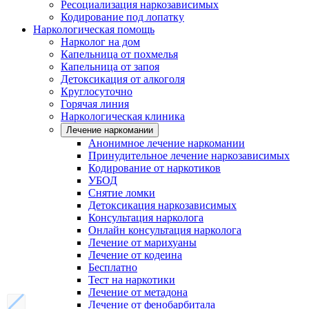
Ресоциализация наркозависимых
Кодирование под лопатку
Наркологическая помощь
Нарколог на дом
Капельница от похмелья
Капельница от запоя
Детоксикация от алкоголя
Круглосуточно
Горячая линия
Наркологическая клиника
Лечение наркомании
Анонимное лечение наркомании
Принудительное лечение наркозависимых
Кодирование от наркотиков
УБОД
Снятие ломки
Детоксикация наркозависимых
Консультация нарколога
Онлайн консультация нарколога
Лечение от марихуаны
Лечение от кодеина
Бесплатно
Тест на наркотики
Лечение от метадона
Лечение от фенобарбитала