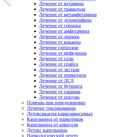
Лечение от кетамина
Лечение от трамадола
Лечение от метамфетамина
Лечение от дезоморфина
Лечение от героина
Лечение от амфетамина
Лечение от лирики
Лечение от кокаина
Лечение гипнозом
Лечение от мефедрона
Лечение от соли
Лечение от спайса
Лечение от экстази
Лечение от первитина
Лечение от ЛСД
Лечение от бутирата
Лечение от гашиша
Лечение от опиума
Помощь при передозировке
Лечение токсикомании
Детоксикация наркозависимых
Капельница от наркотиков
Капельница от алкоголя
Детокс капельница
Наркологический центр