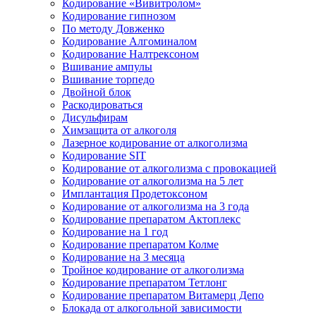
Кодирование «Вивитролом»
Кодирование гипнозом
По методу Довженко
Кодирование Алгоминалом
Кодирование Налтрексоном
Вшивание ампулы
Вшивание торпедо
Двойной блок
Раскодироваться
Дисульфирам
Химзащита от алкоголя
Лазерное кодирование от алкоголизма
Кодирование SIT
Кодирование от алкоголизма с провокацией
Кодирование от алкоголизма на 5 лет
Имплантация Продетоксоном
Кодирование от алкоголизма на 3 года
Кодирование препаратом Актоплекс
Кодирование на 1 год
Кодирование препаратом Колме
Кодирование на 3 месяца
Тройное кодирование от алкоголизма
Кодирование препаратом Тетлонг
Кодирование препаратом Витамерц Депо
Блокада от алкогольной зависимости