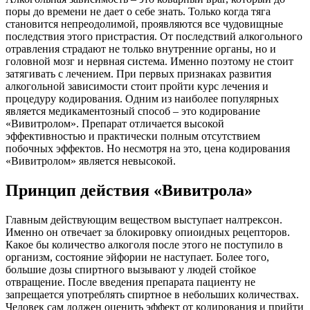
поры до времени не дает о себе знать. Только когда тяга
становится непреодолимой, проявляются все чудовищные
последствия этого пристрастия. От последствий алкогольного
отравления страдают не только внутренние органы, но и
головной мозг и нервная система. Именно поэтому не стоит
затягивать с лечением. При первых признаках развития
алкогольной зависимости стоит пройти курс лечения и
процедуру кодирования. Одним из наиболее популярных
является медикаментозный способ – это кодирование
«Вивитролом». Препарат отличается высокой
эффективностью и практически полным отсутствием
побочных эффектов. Но несмотря на это, цена кодирования
«Вивитролом» является невысокой.
Принцип действия «Вивитрола»
Главным действующим веществом выступает налтрексон.
Именно он отвечает за блокировку опиоидных рецепторов.
Какое бы количество алкоголя после этого не поступило в
организм, состояние эйфории не наступает. Более того,
большие дозы спиртного вызывают у людей стойкое
отвращение. После введения препарата пациенту не
запрещается употреблять спиртное в небольших количествах.
Человек сам должен оценить эффект от кодирования и прийти