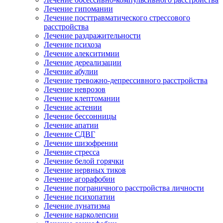
Лечение гипомании
Лечение посттравматического стрессового
расстройства
Лечение раздражительности
Лечение психоза
Лечение алекситимии
Лечение дереализации
Лечение абулии
Лечение тревожно-депрессивного расстройства
Лечение неврозов
Лечение клептомании
Лечение астении
Лечение бессонницы
Лечение апатии
Лечение СДВГ
Лечение шизофрении
Лечение стресса
Лечение белой горячки
Лечение нервных тиков
Лечение агорафобии
Лечение пограничного расстройства личности
Лечение психопатии
Лечение лунатизма
Лечение нарколепсии