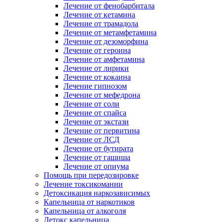
Лечение от фенобарбитала
Лечение от кетамина
Лечение от трамадола
Лечение от метамфетамина
Лечение от дезоморфина
Лечение от героина
Лечение от амфетамина
Лечение от лирики
Лечение от кокаина
Лечение гипнозом
Лечение от мефедрона
Лечение от соли
Лечение от спайса
Лечение от экстази
Лечение от первитина
Лечение от ЛСД
Лечение от бутирата
Лечение от гашиша
Лечение от опиума
Помощь при передозировке
Лечение токсикомании
Детоксикация наркозависимых
Капельница от наркотиков
Капельница от алкоголя
Детокс капельница