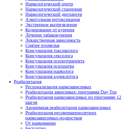
Наркологический центр
Наркологический стационар
Наркологический диспансер
Алкогольная интоксикация
Экстренное вытрезвление
Кодирование от курения
Лечение табакокурения
Лекарственная зависимость
Снятие похмелья
Консультация токсиколога
Консультация сексолога
Консультация психотерапевта
Консультация психиатра
Консультация нарколога
Консультация аддиклотога
Реабилитация
Ресоциализация наркозависимых
Реабилитация зависимых: программа Day Top
Реабилитация наркозависимых по программе 12
шагов
Анонимная реабилитация наркозависимых
Реабилитация несовершеннолетних
наркозависимых-подростков
От наркомании
Бесплатно