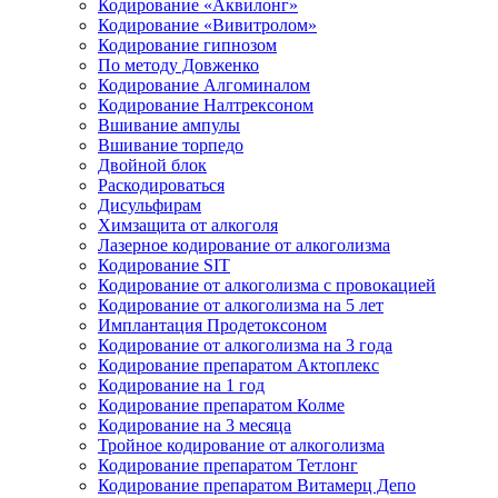
Кодирование «Аквилонг»
Кодирование «Вивитролом»
Кодирование гипнозом
По методу Довженко
Кодирование Алгоминалом
Кодирование Налтрексоном
Вшивание ампулы
Вшивание торпедо
Двойной блок
Раскодироваться
Дисульфирам
Химзащита от алкоголя
Лазерное кодирование от алкоголизма
Кодирование SIT
Кодирование от алкоголизма с провокацией
Кодирование от алкоголизма на 5 лет
Имплантация Продетоксоном
Кодирование от алкоголизма на 3 года
Кодирование препаратом Актоплекс
Кодирование на 1 год
Кодирование препаратом Колме
Кодирование на 3 месяца
Тройное кодирование от алкоголизма
Кодирование препаратом Тетлонг
Кодирование препаратом Витамерц Депо