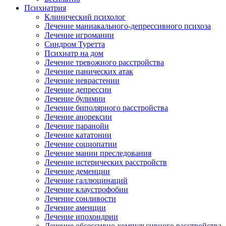
Психиатрия
Клинический психолог
Лечение маниакального-депрессивного психоза
Лечение игромании
Синдром Туретта
Психиатр на дом
Лечение тревожного расстройства
Лечение панических атак
Лечение неврастении
Лечение депрессии
Лечение булимии
Лечение биполярного расстройства
Лечение анорексии
Лечение паранойи
Лечение кататонии
Лечение социопатии
Лечение мании преследования
Лечение истерических расстройств
Лечение деменции
Лечение галлюцинаций
Лечение клаустрофобии
Лечение сонливости
Лечение аменции
Лечение ипохондрии
Лечение обсессивно-компульсивного расстройства